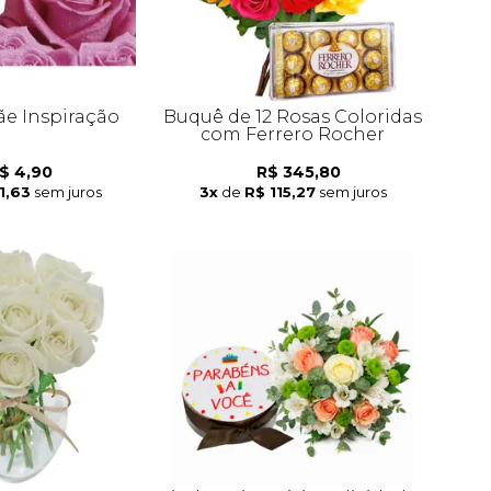
ãe Inspiração
Buquê de 12 Rosas Coloridas
com Ferrero Rocher
$ 4,90
R$ 345,80
1,63
sem juros
3x
de
R$ 115,27
sem juros