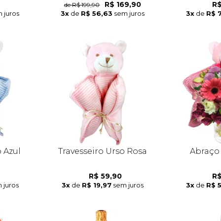
R$ 169,90
R$
de R$ 199,90
 juros
3x
de
R$ 56,63
sem juros
3x
de
R$ 
o Azul
Travesseiro Urso Rosa
Abraço
R$ 59,90
R$
 juros
3x
de
R$ 19,97
sem juros
3x
de
R$ 