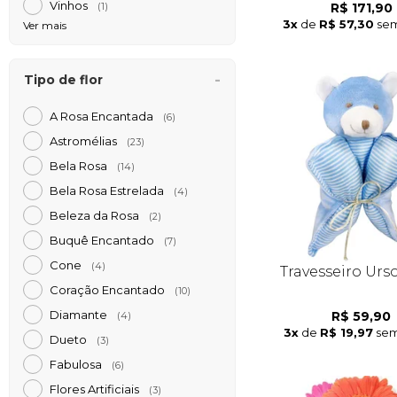
Vinhos
R$ 171,90
(1)
3x
de
R$ 57,30
sem
Ver mais
Tipo de flor
A Rosa Encantada
(6)
Astromélias
(23)
Bela Rosa
(14)
Bela Rosa Estrelada
(4)
Beleza da Rosa
(2)
Buquê Encantado
(7)
Cone
(4)
Travesseiro Urs
Coração Encantado
(10)
Diamante
R$ 59,90
(4)
3x
de
R$ 19,97
sem
Dueto
(3)
Fabulosa
(6)
Flores Artificiais
(3)