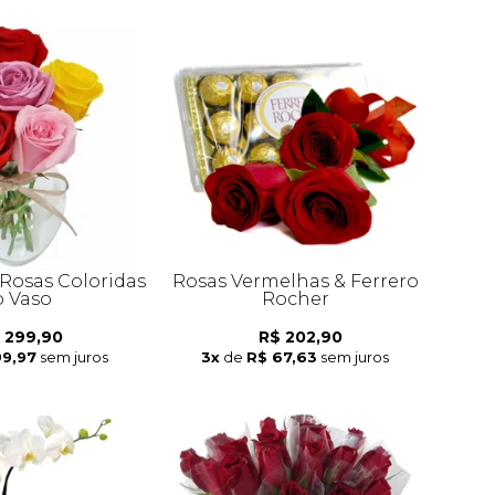
 Rosas Coloridas
Rosas Vermelhas & Ferrero
 Vaso
Rocher
 299,90
R$ 202,90
99,97
sem juros
3x
de
R$ 67,63
sem juros