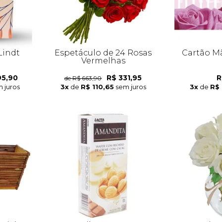
Lindt
Espetáculo de 24 Rosas
Cartão M
Vermelhas
95,90
R$ 331,95
R
de R$ 663,90
 juros
3x
de
R$ 110,65
sem juros
3x
de
R$ 