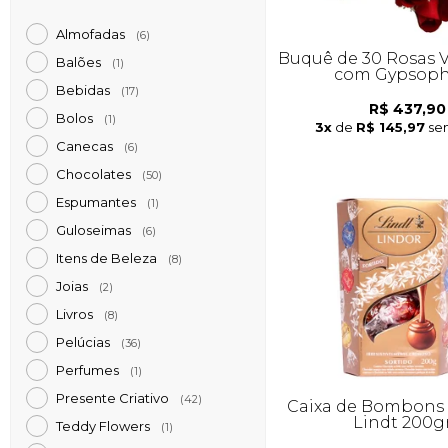
Almofadas
(6)
Buquê de 30 Rosas 
Balões
(1)
com Gypsoph
Bebidas
(17)
R$ 437,90
Bolos
(1)
3x
de
R$ 145,97
se
Canecas
(6)
Chocolates
(50)
Espumantes
(1)
Guloseimas
(6)
Itens de Beleza
(8)
Joias
(2)
Livros
(8)
Pelúcias
(36)
Perfumes
(1)
Presente Criativo
(42)
Caixa de Bombons 
Lindt 200g
Teddy Flowers
(1)