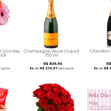
 Coloridas
Champagne Veuve Cliquot
Chandon S
ocê
750 ml
R$ 839,90
R$
 juros
3x
de
R$ 279,97
sem juros
3x
de
R$ 