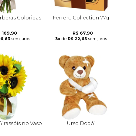
rberas Coloridas
Ferrero Collection 77g
 169,90
R$ 67,90
56,63
sem juros
3x
de
R$ 22,63
sem juros
Girassóis no Vaso
Urso Dodói