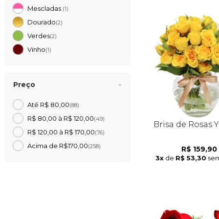
Mescladas
(1)
Dourado
(2)
Verdes
(2)
Vinho
(1)
Preço
Até R$ 80,00
(88)
R$ 80,00 à R$ 120,00
(49)
Brisa de Rosas 
R$ 120,00 à R$ 170,00
(76)
Acima de R$170,00
(258)
R$ 159,90
3x
de
R$ 53,30
sem