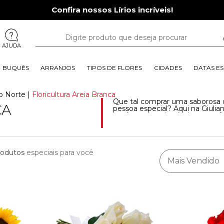
Confira nossos Lírios incríveis!
AJUDA
BUQUÊS
ARRANJOS
TIPOS DE FLORES
CIDADES
DATAS ES
Do Norte
|
Floricultura Areia Branca
Que tal comprar uma saborosa 
CA
pessoa especial? Aqui na Giuliana
você encontra incríveis sugestõ
em qualquer bairro da cidade em
rodutos
especiais para você
Mais Vendido