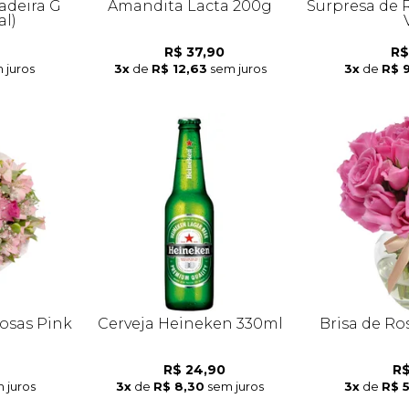
adeira G
Amandita Lacta 200g
Surpresa de 
al)
R$ 37,90
R$
 juros
3x
de
R$ 12,63
sem juros
3x
de
R$ 
osas Pink
Cerveja Heineken 330ml
Brisa de Ro
R$ 24,90
R$
 juros
3x
de
R$ 8,30
sem juros
3x
de
R$ 