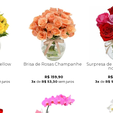
Yellow
Brisa de Rosas Champanhe
Surpresa de
no
R$ 159,90
R$
 juros
3x
de
R$ 53,30
sem juros
3x
de
R$ 