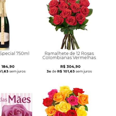
pecial 750ml
Ramalhete de 12 Rosas
Colombianas Vermelhas
 184,90
R$ 304,90
61,63
sem juros
3x
de
R$ 101,63
sem juros