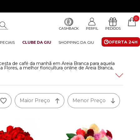
0
CASHBACK
PERFIL
PEDIDOS
OFERTA 24H
PECIAIS
CLUBE DA GIU
SHOPPING DA GIU
cesta de café da manhã em Areia Branca para aquela
 Flores, a melhor floricultura online de Areia Branca,
es de cestas, arranjos e buquês de flores com entrega
 até 3 horas. Aproveite!
Leia mais
Maior Preço
Menor Preço