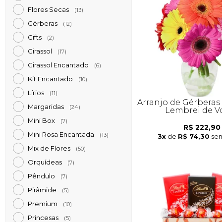
Flores Secas
(13)
Gérberas
(12)
Gifts
(2)
Girassol
(17)
Girassol Encantado
(6)
Kit Encantado
(10)
Lírios
(11)
Arranjo de Gérberas
Margaridas
(24)
Lembrei de V
Mini Box
(7)
R$ 222,90
Mini Rosa Encantada
(13)
3x
de
R$ 74,30
sem
Mix de Flores
(50)
Orquídeas
(7)
Pêndulo
(7)
Pirâmide
(5)
Premium
(10)
Princesas
(5)