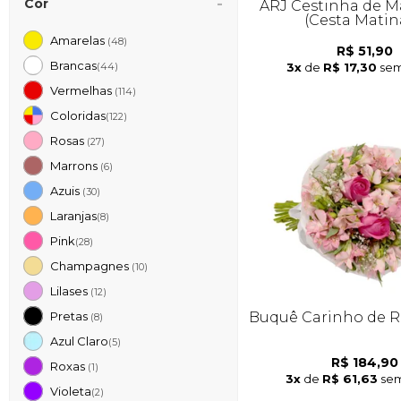
Cor
ARJ Cestinha de M
(Cesta Matin
Amarelas
(48)
R$ 51,90
Brancas
3x
de
R$ 17,30
sem
(44)
Vermelhas
(114)
Coloridas
(122)
Rosas
(27)
Marrons
(6)
Azuis
(30)
Laranjas
(8)
Pink
(28)
Champagnes
(10)
Lilases
(12)
Buquê Carinho de R
Pretas
(8)
Azul Claro
(5)
R$ 184,90
Roxas
(1)
3x
de
R$ 61,63
sem
Violeta
(2)