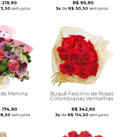
 219,90
R$ 90,90
73,30
sem juros
3x
de
R$ 30,30
sem juros
 de Menina
Buquê Fascínio de Rosas
Colombianas Vermelhas
 174,90
R$ 342,90
58,30
sem juros
3x
de
R$ 114,30
sem juros