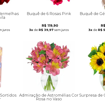
Vermelhas
Buquê de 6 Rosas Pink
Buquê de Gé
ila
R$ 119,90
R$
m juros
3x
de
R$ 39,97
sem juros
3x
de
R$ 
Sortidos
Admiração de Astromélias Cor
Surpresa de 
r
Rosa no Vaso