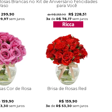
Rosas Brancas no
Kit de Aniversário Felicidades
Vaso
para Você
 299,90
R$ 228,51
de R$ 253,90
99,97
sem juros
3x
de
R$ 76,17
sem juros
sas Cor de Rosa
Brisa de Rosas Red
 159,90
R$ 159,90
53,30
sem juros
3x
de
R$ 53,30
sem juros