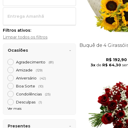
Entrega Amanh
Filtros ativos:
Limpar todos os filtros
Buquê de 4 Girassói
Ocasiões
R$ 192,90
Agradecimento
(81)
3x
de
R$ 64,30
sem
Amizade
(129)
Aniversário
(42)
Boa Sorte
(10)
Condolências
(25)
Desculpas
(1)
Ver mais
Presentes