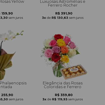
 Rosas Yellow
Luxuosas Astromélias e
Ferrero Rocher
 159,90
R$ 391,90
53,30
sem juros
3x
de
R$ 130,63
sem juros
Phalaenopsis
Elegância das Rosas
antada
Coloridas e Ferrero
 255,90
R$ 359,80
85,30
sem juros
3x
de
R$ 119,93
sem juros