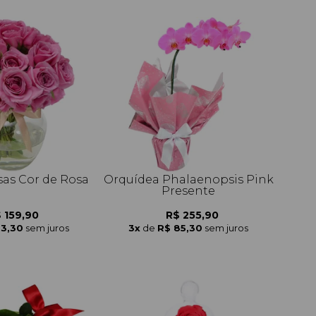
sas Cor de Rosa
Orquídea Phalaenopsis Pink
Presente
 159,90
R$ 255,90
53,30
sem juros
3x
de
R$ 85,30
sem juros