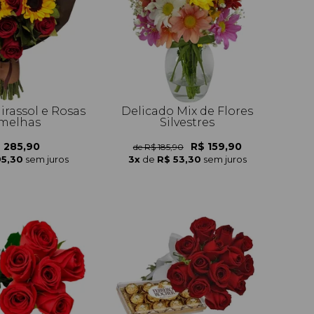
irassol e Rosas
Delicado Mix de Flores
melhas
Silvestres
 285,90
R$ 159,90
de R$ 185,90
95,30
sem juros
3x
de
R$ 53,30
sem juros