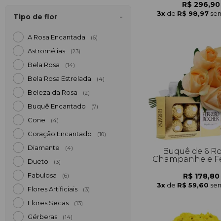
R$ 296,90
3x
de
R$ 98,97
sem
Tipo de flor
A Rosa Encantada
(6)
Astromélias
(23)
Bela Rosa
(14)
Bela Rosa Estrelada
(4)
Beleza da Rosa
(2)
Buquê Encantado
(7)
Cone
(4)
Coração Encantado
(10)
Diamante
(4)
Buquê de 6 R
Champanhe e Fe
Dueto
(3)
Fabulosa
R$ 178,80
(6)
3x
de
R$ 59,60
sem
Flores Artificiais
(3)
Flores Secas
(13)
Gérberas
(14)