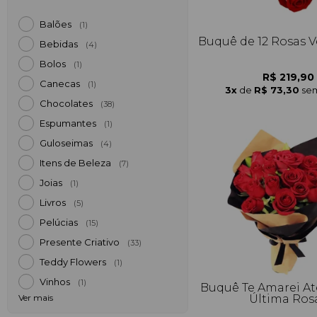
Balões
(1)
Buquê de 12 Rosas 
Bebidas
(4)
Bolos
(1)
R$ 219,90
Canecas
(1)
3x
de
R$ 73,30
sem
Chocolates
(38)
Espumantes
(1)
Guloseimas
(4)
Itens de Beleza
(7)
Joias
(1)
Livros
(5)
Pelúcias
(15)
Presente Criativo
(33)
Teddy Flowers
(1)
Vinhos
(1)
Buquê Te Amarei At
Última Ros
Ver mais