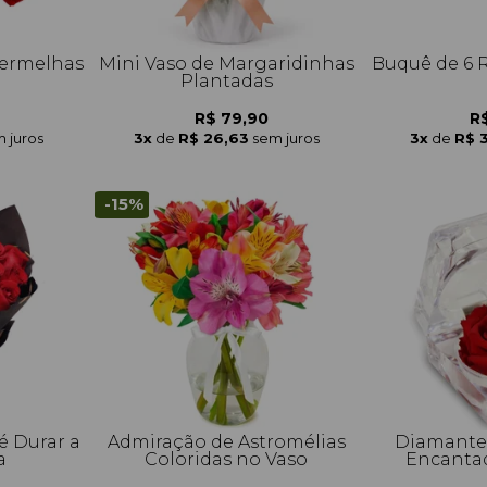
Vermelhas
Mini Vaso de Margaridinhas
Buquê de 6 
Plantadas
R$ 79,90
R$
 juros
3x
de
R$ 26,63
sem juros
3x
de
R$ 
-15%
é Durar a
Admiração de Astromélias
Diamante 
a
Coloridas no Vaso
Encanta