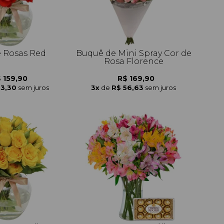
e Rosas Red
Buquê de Mini Spray Cor de
Rosa Florence
 159,90
R$ 169,90
53,30
sem juros
3x
de
R$ 56,63
sem juros