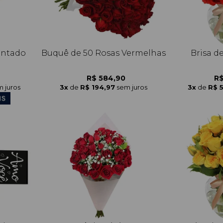
antado
Buquê de 50 Rosas Vermelhas
Brisa d
R$ 584,90
R$
 juros
3x
de
R$ 194,97
sem juros
3x
de
R$ 