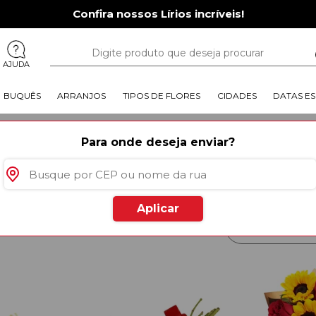
Confira nossos Lírios incríveis!
AJUDA
BUQUÊS
ARRANJOS
TIPOS DE FLORES
CIDADES
DATAS ES
o
|
Floricultura Nilópolis
Para onde deseja enviar?
Surpreenda em Nilópolis RJ com 
rápida de arranjos, buquês, cest
Demonstre carinho e afeto com 
oferece, levando beleza e aleg
Aplicar
rodutos
especiais para você
Mais Vendido