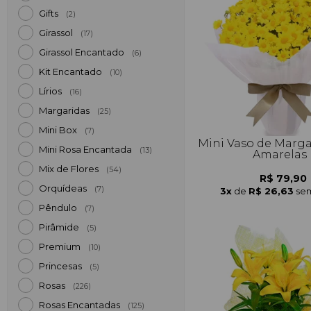
Gifts
(2)
Girassol
(17)
Girassol Encantado
(6)
Kit Encantado
(10)
Lírios
(16)
Margaridas
(25)
Mini Box
(7)
Mini Vaso de Marga
Mini Rosa Encantada
(13)
Amarelas
Mix de Flores
(54)
R$ 79,90
Orquídeas
(7)
3x
de
R$ 26,63
sem
Pêndulo
(7)
Pirâmide
(5)
Premium
(10)
Princesas
(5)
Rosas
(226)
Rosas Encantadas
(125)