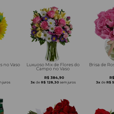
is no Vaso
Luxuoso Mix de Flores do
Brisa de Ro
Campo no Vaso
R$ 384,90
R$
 juros
3x
de
R$ 128,30
sem juros
3x
de
R$ 