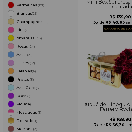
Mini Box Surpresa
Vermelhas
(101)
Encantad
Brancas
(26)
R$ 139,90
Champagnes
3x
de
R$ 46,63
sem
(10)
Pink
(25)
Amarelas
(45)
Rosas
(24)
Azuis
(21)
Lilases
(12)
Laranjas
(6)
Pretas
(5)
Azul Claro
(3)
Roxas
(1)
Buquê de Pinóquio 
Violeta
(1)
Ferrero Roc
Mescladas
(1)
R$ 168,90
Dourado
(1)
3x
de
R$ 56,30
sem
Marrons
(2)