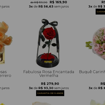
R$ 169,90
R
de R$ 199,90
 juros
3x
de
R$ 56,63
sem juros
3x
de
R$ 
osas
Fabulosa Rosa Encantada
Buquê Carinh
rrero
Vermelha
R$ 279,90
R$
 juros
3x
de
R$ 93,30
sem juros
3x
de
R$ 