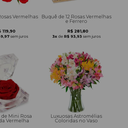
Rosas Vermelhas
Buquê de 12 Rosas Vermelhas
e Ferrero
 119,90
R$ 281,80
39,97
sem juros
3x
de
R$ 93,93
sem juros
de Mini Rosa
Luxuosas Astromélias
da Vermelha
Coloridas no Vaso