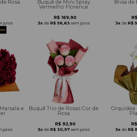
 de Rosa
Buquê de Mini Spray
Brisa de
a
Vermelho Florence
R$ 169,90
R$
 juros
3x
de
R$ 56,63
sem juros
3x
de
R$ 
Marsala e
Buquê Trio de Rosas Cor de
Orquídea 
her
Rosa
Pl
R$ 92,90
R$
 juros
3x
de
R$ 30,97
sem juros
3x
de
R$ 