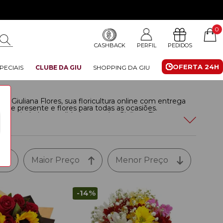
0
CASHBACK
PERFIL
PEDIDOS
OFERTA 24H
PECIAIS
CLUBE DA GIU
SHOPPING DA GIU
a Giuliana Flores, sua floricultura online com entrega
as de presente e flores para todas as ocasiões.
a variedade e qualidade que só a Giuliana Flores
ria para cada momento especial na cidade.
Leia mais
Maior Preço
Menor Preço
-14%