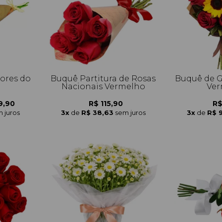
lores do
Buquê Partitura de Rosas
Buquê de G
Nacionais Vermelho
Ver
9,90
R$ 115,90
R$
 juros
3x
de
R$ 38,63
sem juros
3x
de
R$ 