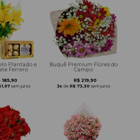
elo Plantado e
Buquê Premium Flores do
ate Ferrero
Campo
 185,90
R$ 219,90
61,97
sem juros
3x
de
R$ 73,30
sem juros