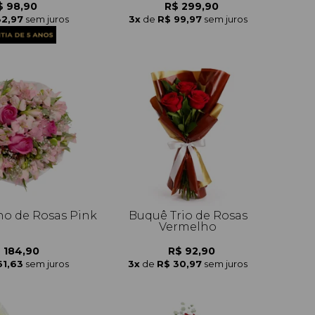
$ 98,90
R$ 299,90
32,97
sem juros
3x
de
R$ 99,97
sem juros
o de Rosas Pink
Buquê Trio de Rosas
Vermelho
 184,90
R$ 92,90
61,63
sem juros
3x
de
R$ 30,97
sem juros