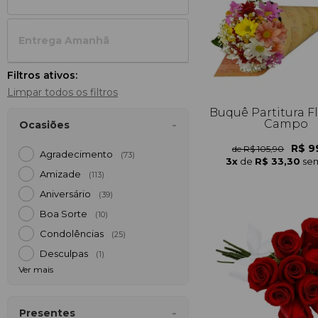
Entrega Amanh
Filtros ativos:
Limpar todos os filtros
Buquê Partitura F
Campo
Ocasiões
R$ 9
de R$ 105,90
Agradecimento
(73)
3x
de
R$ 33,30
sem
Amizade
(113)
Aniversário
(39)
Boa Sorte
(10)
Condolências
(25)
Desculpas
(1)
Ver mais
Presentes