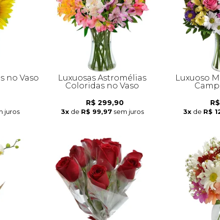
is no Vaso
Luxuosas Astromélias
Luxuoso Mi
Coloridas no Vaso
Campo
R$ 299,90
R$
 juros
3x
de
R$ 99,97
sem juros
3x
de
R$ 1