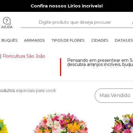
Confira nossos Lírios incríveis!
AJUDA
BUQUÊS
ARRANJOS
TIPOS DE FLORES
CIDADES
DATAS ES
|
Floricultura São João
Pensando em presentear em Sã
descubra arranjos incríveis, bu
flores, chocolates, bebidas, frut
e centenas de flores no site d
rodutos
especiais para você
Mais Vendido