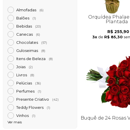
Almofadas
(6)
Orquídea Phalae
Balões
(1)
Plantada
Bebidas
(20)
R$ 255,90
Canecas
(6)
3x
de
R$ 85,30
sem
Chocolates
(57)
Guloseimas
(8)
Itens de Beleza
(8)
Joias
(2)
Livros
(8)
Pelúcias
(36)
Perfumes
(1)
Presente Criativo
(42)
Teddy Flowers
(1)
Vinhos
(1)
Buquê de 24 Rosas 
Ver mais