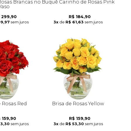
Rosas Brancas no
Buquê Carinho de Rosas Pink
Vaso
 299,90
R$ 184,90
99,97
sem juros
3x
de
R$ 61,63
sem juros
e Rosas Red
Brisa de Rosas Yellow
 159,90
R$ 159,90
53,30
sem juros
3x
de
R$ 53,30
sem juros