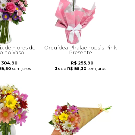
x de Flores do
Orquídea Phalaenopsis Pink
 no Vaso
Presente
 384,90
R$ 255,90
28,30
sem juros
3x
de
R$ 85,30
sem juros