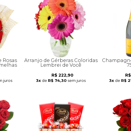
e Rosas
Arranjo de Gérberas Coloridas
Champagne 
melhas
Lembrei de Você
7
R$ 222,90
R$
m juros
3x
de
R$ 74,30
sem juros
3x
de
R$ 2