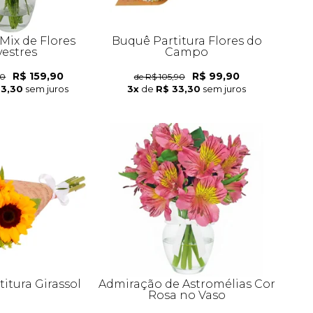
Mix de Flores
Buquê Partitura Flores do
vestres
Campo
R$ 159,90
R$ 99,90
90
de R$ 105,90
53,30
sem juros
3x
de
R$ 33,30
sem juros
itura Girassol
Admiração de Astromélias Cor
Rosa no Vaso