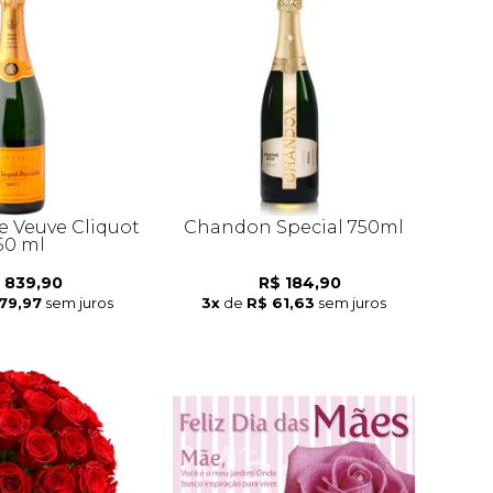
Veuve Cliquot
Chandon Special 750ml
50 ml
 839,90
R$ 184,90
79,97
sem juros
3x
de
R$ 61,63
sem juros