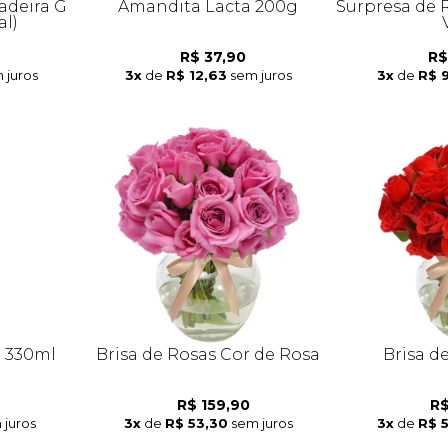
adeira G
Amandita Lacta 200g
Surpresa de 
al)
R$ 37,90
R$
 juros
3x
de
R$ 12,63
sem juros
3x
de
R$ 
n 330ml
Brisa de Rosas Cor de Rosa
Brisa d
R$ 159,90
R$
 juros
3x
de
R$ 53,30
sem juros
3x
de
R$ 