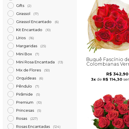
Gifts
(2)
Girassol
(17)
Girassol Encantado
(6)
Kit Encantado
(10)
Lírios
(16)
Margaridas
(25)
Mini Box
(7)
Buquê Fascínio d
Mini Rosa Encantada
(13)
Colombianas Ver
Mix de Flores
(50)
R$ 342,90
Orquídeas
(6)
3x
de
R$ 114,30
se
Pêndulo
(7)
Pirâmide
(5)
Premium
(10)
Princesas
(5)
Rosas
(227)
Rosas Encantadas
(124)