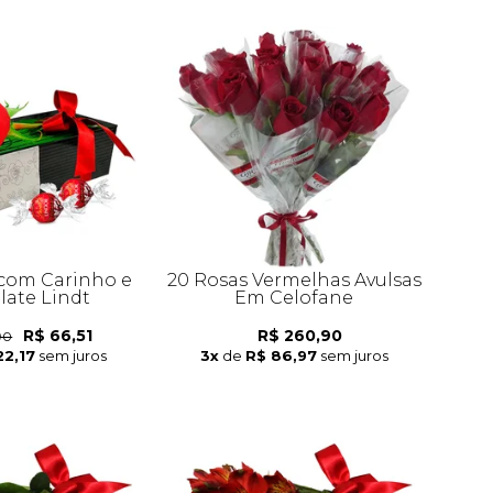
com Carinho e
20 Rosas Vermelhas Avulsas
late Lindt
Em Celofane
R$ 66,51
R$ 260,90
90
22,17
sem juros
3x
de
R$ 86,97
sem juros