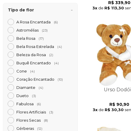
R$ 339,90
3x
de
R$ 113,30
sem
Tipo de flor
A Rosa Encantada
(6)
Astromélias
(23)
Bela Rosa
(17)
Bela Rosa Estrelada
(4)
Beleza da Rosa
(2)
Buquê Encantado
(4)
Cone
(4)
Coração Encantado
(10)
Diamante
(4)
Urso Dodó
Dueto
(3)
Fabulosa
R$ 90,90
(6)
3x
de
R$ 30,30
sem
Flores Artificiais
(3)
Flores Secas
(8)
Gérberas
(12)