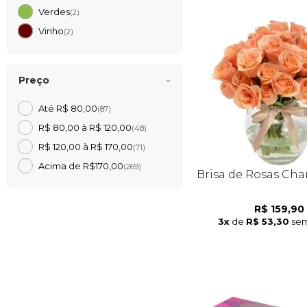
Verdes
(2)
Vinho
(2)
Preço
Até R$ 80,00
(87)
R$ 80,00 à R$ 120,00
(48)
R$ 120,00 à R$ 170,00
(71)
Acima de R$170,00
(269)
Brisa de Rosas C
R$ 159,90
3x
de
R$ 53,30
sem