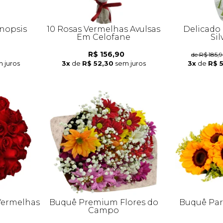
nopsis
10 Rosas Vermelhas Avulsas
Delicado 
Em Celofane
Sil
R$ 156,90
de R$ 185,
 juros
3x
de
R$ 52,30
sem juros
3x
de
R$ 
Vermelhas
Buquê Premium Flores do
Buquê Part
Campo