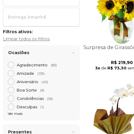
Entrega Amanh
Filtros ativos:
Limpar todos os filtros
Surpresa de Girassó
Ocasiões
R$ 219,90
Agradecimento
(83)
3x
de
R$ 73,30
sem
Amizade
(135)
Aniversário
(40)
Boa Sorte
(9)
Condolências
(26)
Desculpas
(1)
Ver mais
Presentes