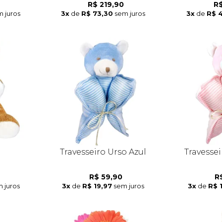
R$ 219,90
R$
 juros
3x
de
R$ 73,30
sem juros
3x
de
R$ 
i
Travesseiro Urso Azul
Travesse
R$ 59,90
R
 juros
3x
de
R$ 19,97
sem juros
3x
de
R$ 