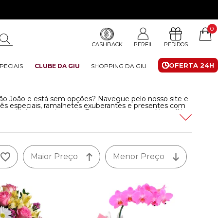
0
CASHBACK
PERFIL
PEDIDOS
OFERTA 24H
PECIAIS
CLUBE DA GIU
SHOPPING DA GIU
o João e está sem opções? Navegue pelo nosso site e
quês especiais, ramalhetes exuberantes e presentes com
as, pelúcias e muito mais. Encontre rosas, orquídeas, lírios
a Giu com entrega em São João
Leia mais
Maior Preço
Menor Preço