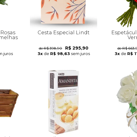
 Rosas
Cesta Especial Lindt
Espetácul
melhas
Ver
R$ 295,90
de R$ 398,90
de R$ 663,
m juros
3x
de
R$ 98,63
sem juros
3x
de
R$ 1