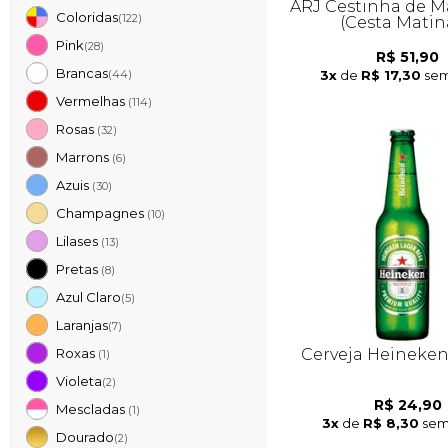
ARJ Cestinha de M
Coloridas
(122)
(Cesta Matin
Pink
(28)
R$ 51,90
Brancas
3x
de
R$ 17,30
sem
(44)
Vermelhas
(114)
Rosas
(32)
Marrons
(6)
Azuis
(30)
Champagnes
(10)
Lilases
(13)
Pretas
(8)
Azul Claro
(5)
Laranjas
(7)
Cerveja Heineke
Roxas
(1)
Violeta
(2)
R$ 24,90
Mescladas
(1)
3x
de
R$ 8,30
sem
Dourado
(2)