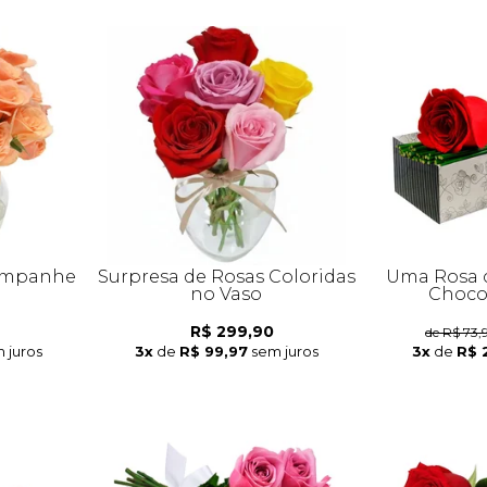
hampanhe
Surpresa de Rosas Coloridas
Uma Rosa 
no Vaso
Choco
R$ 299,90
de R$ 73,
 juros
3x
de
R$ 99,97
sem juros
3x
de
R$ 