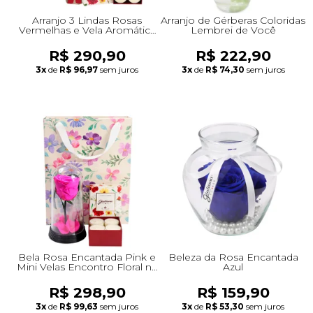
Arranjo 3 Lindas Rosas
Arranjo de Gérberas Coloridas
Vermelhas e Vela Aromática
Lembrei de Você
C/4 Mini Velas
R$ 290,90
R$ 222,90
3x
de
R$ 96,97
sem juros
3x
de
R$ 74,30
sem juros
Bela Rosa Encantada Pink e
Beleza da Rosa Encantada
Mini Velas Encontro Floral na
Azul
Bag Pétalas
R$ 298,90
R$ 159,90
3x
de
R$ 99,63
sem juros
3x
de
R$ 53,30
sem juros