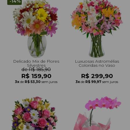
-14%
Delicado Mix de Flores
Luxuosas Astromélias
Silvestres
Coloridas no Vaso
de R$ 185,90
R$ 159,90
R$ 299,90
3x
de
R$ 53,30
sem juros
3x
de
R$ 99,97
sem juros