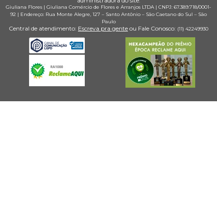
administradora do site.
Giuliana Flores
|
Giuliana Comércio de Flores e Arranjos LTDA
| CNPJ: 67.389.718/0001­
92 |
Endereço: Rua Monte Alegre, 127
– Santo Antônio –
São Caetano do Sul
–
São
Paulo
Central de atendimento:
Escreva pra gente
ou Fale Conosco:
(11) 4224­9930