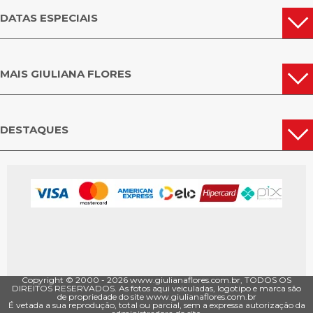
DATAS ESPECIAIS
MAIS GIULIANA FLORES
DESTAQUES
Copyright © 2000 - ­2026 www.giulianaflores.com.br, TODOS OS
DIREITOS RESERVADOS. As fotos aqui veiculadas, logotipo e marca são
de propriedade do site www.giulianaflores.com.br
É vetada a sua reprodução, total ou parcial, sem a expressa autorização da