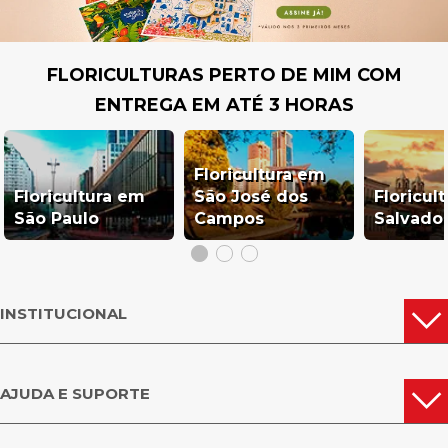
FLORICULTURAS PERTO DE MIM COM
ENTREGA EM ATÉ 3 HORAS
Floricultura em
Floricultura em
São José dos
Floricul
São Paulo
Campos
Salvado
INSTITUCIONAL
AJUDA E SUPORTE