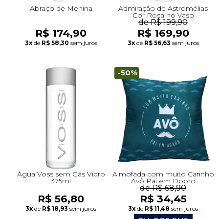
Abraço de Menina
Admiração de Astromélias
Cor Rosa no Vaso
de R$ 199,90
R$ 174,90
R$ 169,90
3x
de
R$ 58,30
sem juros
3x
de
R$ 56,63
sem juros
-50%
Água Voss sem Gás Vidro
Almofada com muito Carinho
375ml
Avô Pai em Dobro
de R$ 68,90
R$ 56,80
R$ 34,45
3x
de
R$ 18,93
sem juros
3x
de
R$ 11,48
sem juros