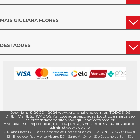
ULTURA SANTA TEREZA DO OESTE
FLORICULTURA JAGUARIAÍVA
FLORICULTURA PEABIRU
MAIS GIULIANA FLORES
CULTURA SANTA MARIA DO OESTE
FLORICULTURA TUNAS DO PARANÁ
FLORICULTURA PARANÁ
DESTAQUES
Copyright © 2000 - ­2026 www.giulianaflores.com.br, TODOS OS
DIREITOS RESERVADOS. As fotos aqui veiculadas, logotipo e marca são
de propriedade do site www.giulianaflores.com.br
É vetada a sua reprodução, total ou parcial, sem a expressa autorização da
administradora do site.
Giuliana Flores
|
Giuliana Comércio de Flores e Arranjos LTDA
| CNPJ: 67.389.718/0001­
92 |
Endereço: Rua Monte Alegre, 127
– Santo Antônio –
São Caetano do Sul
–
São