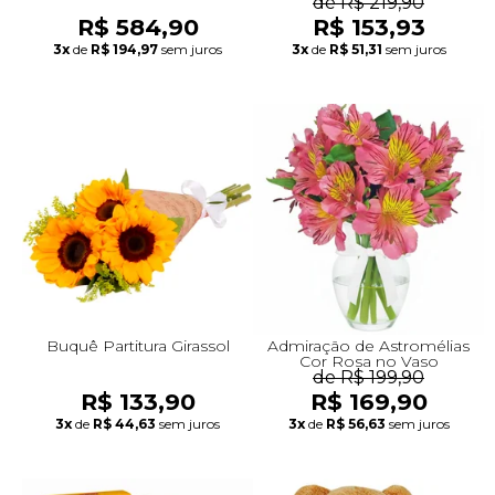
de R$ 219,90
R$ 584,90
R$ 153,93
3x
de
R$ 194,97
sem juros
3x
de
R$ 51,31
sem juros
Buquê Partitura Girassol
Admiração de Astromélias
Cor Rosa no Vaso
de R$ 199,90
R$ 133,90
R$ 169,90
3x
de
R$ 44,63
sem juros
3x
de
R$ 56,63
sem juros