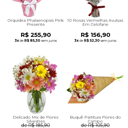
Orquídea Phalaenopsis Pink
10 Rosas Vermelhas Avulsas
Presente
Em Celofane
R$ 255,90
R$ 156,90
3x
de
R$ 85,30
sem juros
3x
de
R$ 52,30
sem juros
Delicado Mix de Flores
Buquê Partitura Flores do
Silvestres
Campo
de R$ 185,90
de R$ 105,90