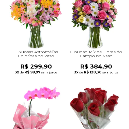
+Presentes com Flores
+Presentes por Ocasião
+Presentes para Família
+Presentes para Todos
+Tipo de Cesta
+Tipos de Buquês
+Tipos de Arranjos
+Tipos de Flores
+Por Cores
+Cidades do Sul
+Cidades do Sudeste
+Cidades do Norte
+Cidades do Nordeste
Luxuosas Astromélias
Luxuoso Mix de Flores do
Coloridas no Vaso
Campo no Vaso
R$ 299,90
R$ 384,90
3x
de
R$ 99,97
sem juros
3x
de
R$ 128,30
sem juros