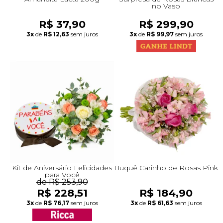
no Vaso
R$ 37,90
R$ 299,90
3x
de
R$ 12,63
sem juros
3x
de
R$ 99,97
sem juros
Kit de Aniversário Felicidades
Buquê Carinho de Rosas Pink
para Você
de R$ 253,90
R$ 228,51
R$ 184,90
3x
de
R$ 76,17
sem juros
3x
de
R$ 61,63
sem juros