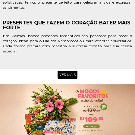
sofisticadas, temos o presente perfeito para celebrar a vida e expressar
sentimentos.
PRESENTES QUE FAZEM O CORAÇÃO BATER MAIS
FORTE
Em Palmas, nossos presentes românticos são pensados para tocar o
coração, ideais para o Dia dos Namorados ou para celebrar aniversários.
Cada florista prepara com maestria a surpresa perfeita para sua pessoa
especial.
OPÇÕES PARA CELEBRAR, AGRADECER E
ACOLHER
VER MAIS
Seja para homenagear no Dia das Mães, agradecer no Dia dos Pais,
celebrar a força no Dia da Mulher ou simplesmente espalhar alegria, a
Giuliana Flores oferece arranjos que traduzem seus sentimentos com
beleza e significado.
POR QUE ESCOLHER A GIULIANA
FLORES EM PALMAS
Escolher a Giuliana Flores em Palmas significa optar por qualidade,
variedade e uma entrega rápida e segura. Nossas flores são selecionadas