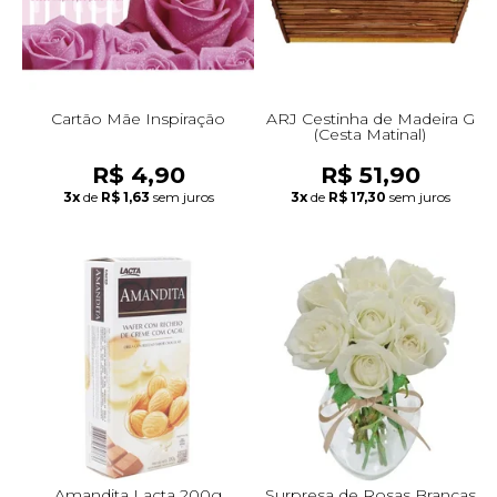
Cartão Mãe Inspiração
ARJ Cestinha de Madeira G
(Cesta Matinal)
R$ 4,90
R$ 51,90
3x
de
R$ 1,63
sem juros
3x
de
R$ 17,30
sem juros
Amandita Lacta 200g
Surpresa de Rosas Brancas