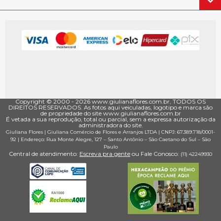
Copyright © 2000 - ­2026 www.giulianaflores.com.br, TODOS OS
DIREITOS RESERVADOS. As fotos aqui veiculadas, logotipo e marca são
de propriedade do site www.giulianaflores.com.br
É vetada a sua reprodução, total ou parcial, sem a expressa autorização da
administradora do site.
Giuliana Flores
|
Giuliana Comércio de Flores e Arranjos LTDA
| CNPJ: 67.389.718/0001­
92 |
Endereço: Rua Monte Alegre, 127
– Santo Antônio –
São Caetano do Sul
–
São
Paulo
Central de atendimento:
Escreva pra gente
ou Fale Conosco:
(11) 4224­9930