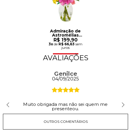
Admiração de
Astromélias
Coloridas no
R$ 199,90
Vaso
3x
de
R$ 66,63
sem
juros
AVALIAÇÕES
Genilce
04/09/2025
Muito obrigada mas não sei quem me
presenteou.
OUTROS COMENTÁRIOS