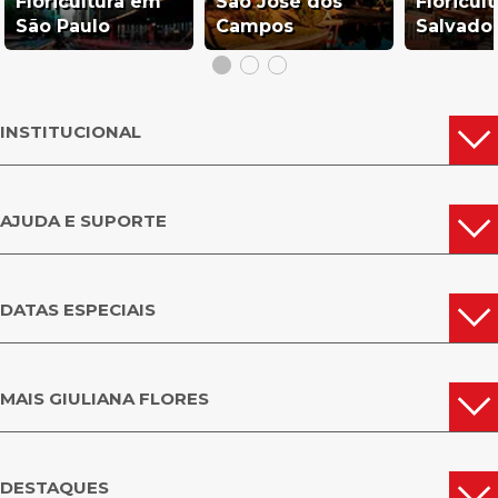
Floricultura em
São José dos
Floricul
São Paulo
Campos
Salvado
INSTITUCIONAL
AJUDA E SUPORTE
DATAS ESPECIAIS
MAIS GIULIANA FLORES
DESTAQUES