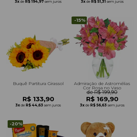
3x
de
R$ 194,97
sem juros
3x
de
R$ 51,31
sem juros
-15%
Buquê Partitura Girassol
Admiração de Astromélias
Cor Rosa no Vaso
de R$ 199,90
R$ 133,90
R$ 169,90
3x
de
R$ 44,63
sem juros
3x
de
R$ 56,63
sem juros
-20%