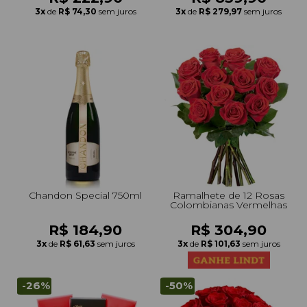
3x
de
R$ 74,30
sem juros
3x
de
R$ 279,97
sem juros
Chandon Special 750ml
Ramalhete de 12 Rosas
Colombianas Vermelhas
R$ 184,90
R$ 304,90
3x
de
R$ 61,63
sem juros
3x
de
R$ 101,63
sem juros
-26%
-50%