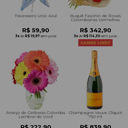
Travesseiro Urso Azul
Buquê Fascínio de Rosas
Colombianas Vermelhas
R$ 59,90
R$ 342,90
3x
de
R$ 19,97
sem juros
3x
de
R$ 114,30
sem juros
Arranjo de Gérberas Coloridas
Champagne Veuve Cliquot
Lembrei de Você
750 ml
R$ 222,90
R$ 839,90