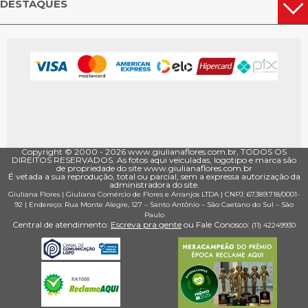
DESTAQUES
Copyright © 2000 - ­2026 www.giulianaflores.com.br, TODOS OS
DIREITOS RESERVADOS. As fotos aqui veiculadas, logotipo e marca são
de propriedade do site www.giulianaflores.com.br
É vetada a sua reprodução, total ou parcial, sem a expressa autorização da
administradora do site.
Giuliana Flores
|
Giuliana Comércio de Flores e Arranjos LTDA
| CNPJ: 67.389.718/0001­
92 |
Endereço: Rua Monte Alegre, 127
– Santo Antônio –
São Caetano do Sul
–
São
Paulo
Central de atendimento:
Escreva pra gente
ou Fale Conosco:
(11) 4224­9930