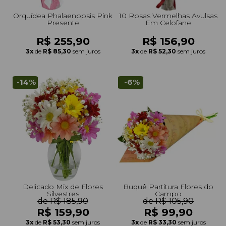
Orquídea Phalaenopsis Pink
10 Rosas Vermelhas Avulsas
Presente
Em Celofane
R$ 255,90
R$ 156,90
3x
de
R$ 85,30
sem juros
3x
de
R$ 52,30
sem juros
-14%
-6%
Delicado Mix de Flores
Buquê Partitura Flores do
Silvestres
Campo
de R$ 185,90
de R$ 105,90
R$ 159,90
R$ 99,90
3x
de
R$ 53,30
sem juros
3x
de
R$ 33,30
sem juros