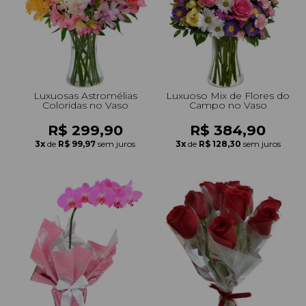
+Presentes com Flores
+Presentes por Ocasião
+Presentes para Família
+Presentes para Todos
+Tipo de Cesta
+Tipos de Buquês
+Tipos de Arranjos
+Tipos de Flores
+Por Cores
+Cidades do Sul
+Cidades do Sudeste
+Cidades do Norte
+Cidades do Nordeste
Luxuosas Astromélias
Luxuoso Mix de Flores do
Coloridas no Vaso
Campo no Vaso
R$ 299,90
R$ 384,90
3x
de
R$ 99,97
sem juros
3x
de
R$ 128,30
sem juros