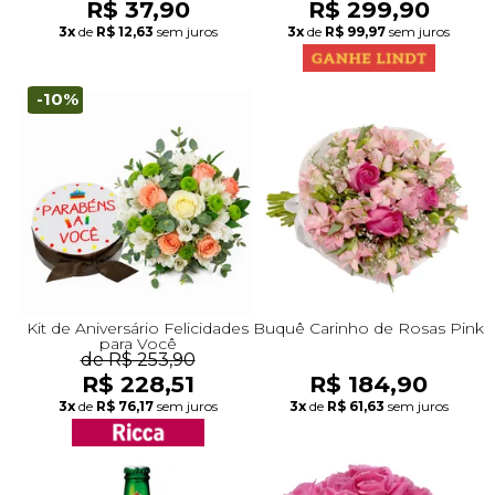
R$ 37,90
R$ 299,90
3x
de
R$ 12,63
sem juros
3x
de
R$ 99,97
sem juros
-10%
Kit de Aniversário Felicidades
Buquê Carinho de Rosas Pink
para Você
de R$ 253,90
R$ 228,51
R$ 184,90
3x
de
R$ 76,17
sem juros
3x
de
R$ 61,63
sem juros