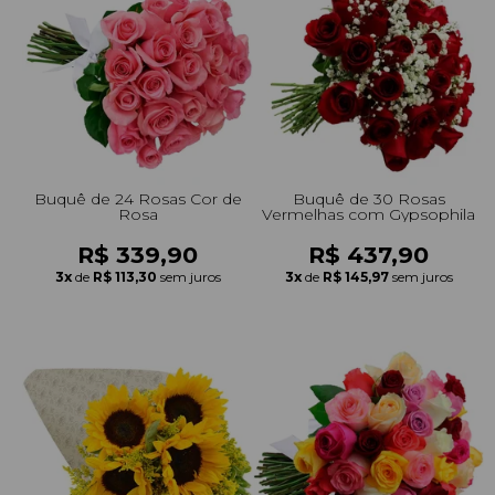
+Presentes com Flores
+Presentes por Ocasião
+Presentes para Família
+Presentes para Todos
+Tipo de Cesta
+Tipos de Buquês
+Tipos de Arranjos
+Tipos de Flores
+Por Cores
+Cidades do Sul
+Cidades do Sudeste
+Cidades do Norte
+Cidades do Nordeste
Buquê de 24 Rosas Cor de
Buquê de 30 Rosas
Rosa
Vermelhas com Gypsophila
R$ 339,90
R$ 437,90
3x
de
R$ 113,30
sem juros
3x
de
R$ 145,97
sem juros