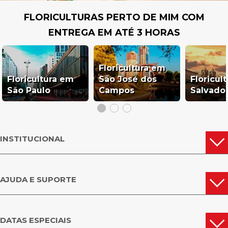
FLORICULTURAS PERTO DE MIM COM
FLORES E PRESENTES PORTEL
ENTREGA EM ATÉ 3 HORAS
E não esqueça, ao receber sua encomenda em Portel registre o momento.
Compartilhe no Instagram e marque o perfil oficial da Giuliana Flores:
@giulianafloresoficial e aproveite!
Floricultura em
Floricultura em
São José dos
Floricul
MACAPÁ
SANTANA
JARI
São Paulo
Campos
Salvado
OUTRAS CIDADES
OIAPOQUE
MAZAGÃO
DO PARÁ
INSTITUCIONAL
AJUDA E SUPORTE
DATAS ESPECIAIS