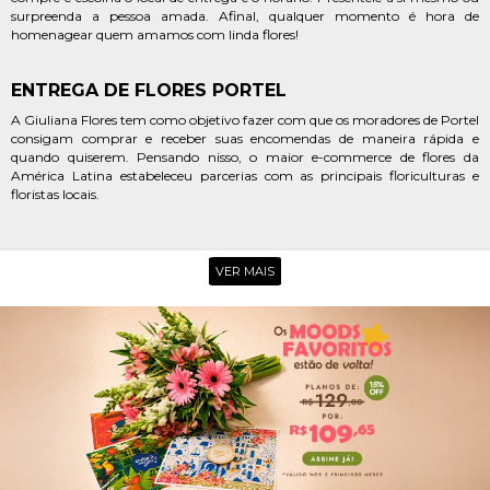
surpreenda a pessoa amada. Afinal, qualquer momento é hora de
homenagear quem amamos com linda flores!
ENTREGA DE FLORES PORTEL
A Giuliana Flores tem como objetivo fazer com que os moradores de Portel
consigam comprar e receber suas encomendas de maneira rápida e
quando quiserem. Pensando nisso, o maior e-commerce de flores da
América Latina estabeleceu parcerias com as principais floriculturas e
floristas locais.
FLORES EM PORTEL
VER MAIS
Caso ocorra uma urgência, seu pedido chega em até três horas no local
escolhido. Lembrando que a entrega expressa vale para o horário
comercial. Agora não tem mais motivo para deixar um momento passar
em branco. Não perca tempo! Faça já a sua encomenda e receba
rapidamente!
Além dos mais belos arranjos, a Giuliana Flores conta com uma seleção
com incríveis produtos, são kits e cestas personalizados com bebidas,
chocolates e entre outras opções. Sem dúvidas, o presente escolhido vai
agradar muito e surpreender. Aproveite aniversários, dia da mulher, dia
dos namorados, dia internacional da mulher e confraternizações diversas
para presentear e receber tudo com agilidade e na comodidade de casa.