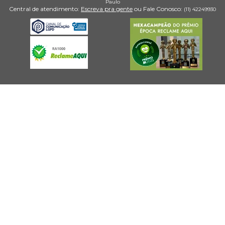
Paulo
Central de atendimento:
Escreva pra gente
ou Fale Conosco:
(11) 4224­9930