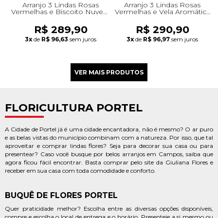
Arranjo 3 Lindas Rosas
Arranjo 3 Lindas Rosas
Vermelhas e Biscoito Nuvem
Vermelhas e Vela Aromática
de Ninho
C/4 Mini Velas
R$ 289,90
R$ 290,90
3x
de
R$ 96,63
sem juros
3x
de
R$ 96,97
sem juros
FLORICULTURA PORTEL
A Cidade de Portel já é uma cidade encantadora, não é mesmo? O ar puro
e as belas vistas do município combinam com a natureza. Por isso, que tal
aproveitar e comprar lindas flores? Seja para decorar sua casa ou para
presentear? Caso você busque por belos arranjos em Campos, saiba que
agora ficou fácil encontrar. Basta comprar pelo site da Giuliana Flores e
receber em sua casa com toda comodidade e conforto.
BUQUÊ DE FLORES PORTEL
Quer praticidade melhor? Escolha entre as diversas opções disponíveis,
compre e escolha o local de entrega e o horário. Presenteie a si mesmo ou