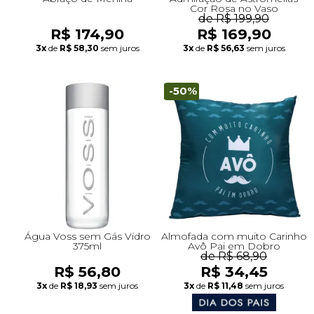
Cor Rosa no Vaso
de R$ 199,90
R$ 174,90
R$ 169,90
3x
de
R$ 58,30
sem juros
3x
de
R$ 56,63
sem juros
-50%
Água Voss sem Gás Vidro
Almofada com muito Carinho
375ml
Avô Pai em Dobro
de R$ 68,90
R$ 56,80
R$ 34,45
3x
de
R$ 18,93
sem juros
3x
de
R$ 11,48
sem juros