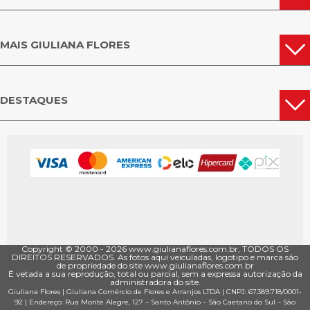
MAIS GIULIANA FLORES
DESTAQUES
Copyright © 2000 - ­2026 www.giulianaflores.com.br, TODOS OS
DIREITOS RESERVADOS. As fotos aqui veiculadas, logotipo e marca são
de propriedade do site www.giulianaflores.com.br
É vetada a sua reprodução, total ou parcial, sem a expressa autorização da
administradora do site.
Giuliana Flores
|
Giuliana Comércio de Flores e Arranjos LTDA
| CNPJ: 67.389.718/0001­
92 |
Endereço: Rua Monte Alegre, 127
– Santo Antônio –
São Caetano do Sul
–
São