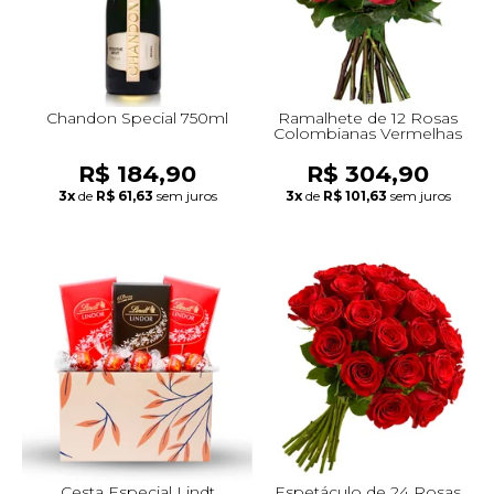
Chandon Special 750ml
Ramalhete de 12 Rosas
Colombianas Vermelhas
R$ 184,90
R$ 304,90
3x
de
R$ 61,63
sem juros
3x
de
R$ 101,63
sem juros
Cesta Especial Lindt
Espetáculo de 24 Rosas