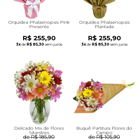
Orquídea Phalaenopsis Pink
Orquídea Phalaenopsis
Presente
Plantada
R$ 255,90
R$ 255,90
3x
de
R$ 85,30
sem juros
3x
de
R$ 85,30
sem juros
Delicado Mix de Flores
Buquê Partitura Flores do
Silvestres
Campo
de R$ 185,90
de R$ 105,90