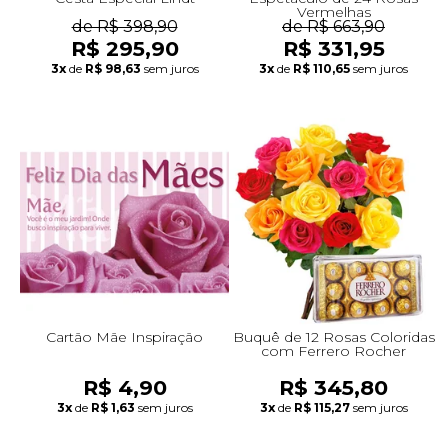
Vermelhas
de R$ 398,90
de R$ 663,90
R$ 295,90
R$ 331,95
3x
de
R$ 98,63
sem juros
3x
de
R$ 110,65
sem juros
Cartão Mãe Inspiração
Buquê de 12 Rosas Coloridas
com Ferrero Rocher
R$ 4,90
R$ 345,80
3x
de
R$ 1,63
sem juros
3x
de
R$ 115,27
sem juros