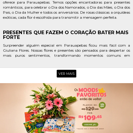
oferece para Parauapebas. Temos opções encantadoras para presentes
românticos, para celebrar o Dia dos Namorados, o Dia das Mães, o Dia dos
Pais, o Dia da Mulher e todos os aniversários. De rosas clássicas a orquídeas
exóticas, cada flor é escolhida para transmitir a mensagem perfeita.
PRESENTES QUE FAZEM O CORAÇÃO BATER MAIS
FORTE
Surpreender alguém especial em Parauapebas ficou mais fácil com a
Giuliana Flores. Nossas flores e presentes são pensados para despertar os
mais puros sentimentos, transformando momentos comuns em
memórias inesquecíveis.
VER MAIS
OPÇÕES PARA CELEBRAR, AGRADECER E
ACOLHER
Seja para festejar uma conquista, expressar gratidão ou oferecer conforto,
a Giuliana Flores tem a opção ideal. Selecionamos as mais belas flores para
que cada gesto em Parauapebas seja repleto de significado e afeto.
POR QUE ESCOLHER A GIULIANA
FLORES EM PARAUAPEBAS
Ao escolher a Giuliana Flores para enviar flores em Parauapebas, você