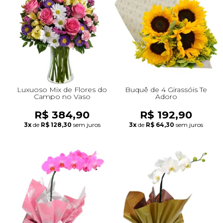
+Presentes com Flores
+Presentes por Ocasião
+Presentes para Família
+Presentes para Todos
+Tipo de Cesta
+Tipos de Buquês
+Tipos de Arranjos
+Tipos de Flores
+Por Cores
+Cidades do Sul
+Cidades do Sudeste
+Cidades do Norte
+Cidades do Nordeste
Luxuoso Mix de Flores do
Buquê de 4 Girassóis Te
Campo no Vaso
Adoro
R$ 384,90
R$ 192,90
3x
de
R$ 128,30
sem juros
3x
de
R$ 64,30
sem juros