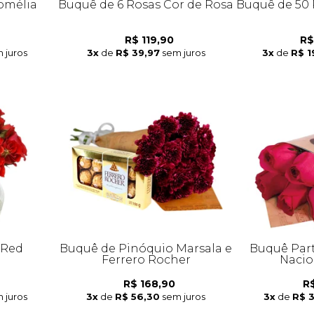
omélia
Buquê de 6 Rosas Cor de Rosa
Buquê de 50 
R$ 119,90
R$
 juros
3x
de
R$ 39,97
sem juros
3x
de
R$ 1
 Red
Buquê de Pinóquio Marsala e
Buquê Part
Ferrero Rocher
Nacio
R$ 168,90
R$
 juros
3x
de
R$ 56,30
sem juros
3x
de
R$ 