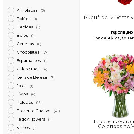
Almofadas
(5)
Buquê de 12 Rosas 
Balões
(1)
Bebidas
(5)
R$ 219,90
Bolos
(1)
3x
de
R$ 73,30
sem
Canecas
(6)
Chocolates
(37)
Espumantes
(1)
Guloseimas
(4)
Itens de Beleza
(7)
Joias
(1)
Livros
(6)
Pelúcias
(17)
Presente Criativo
(41)
Teddy Flowers
(1)
Luxuosas Astrom
Coloridas no 
Vinhos
(1)