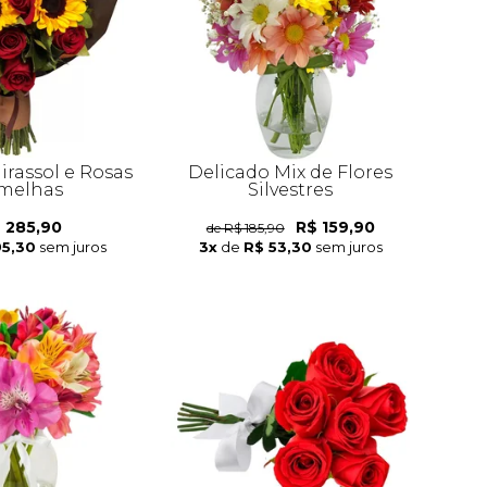
irassol e Rosas
Delicado Mix de Flores
melhas
Silvestres
 285,90
R$ 159,90
de R$ 185,90
95,30
sem juros
3x
de
R$ 53,30
sem juros