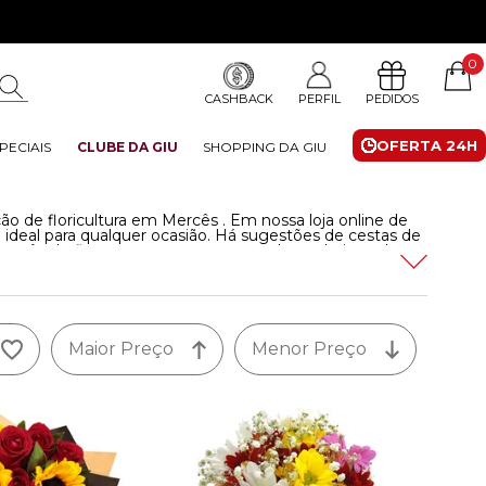
0
CASHBACK
PERFIL
PEDIDOS
OFERTA 24H
PECIAIS
CLUBE DA GIU
SHOPPING DA GIU
ção de floricultura em Mercês . Em nossa loja online de
 ideal para qualquer ocasião. Há sugestões de cestas de
 buquês de flores com entrega em todos os bairros de
e começar a festa.
Leia mais
Maior Preço
Menor Preço