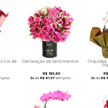
s Cor de
Declaração de Sentimentos
Orquídea 
Pl
R$ 185,90
R$
 juros
3x
de
R$ 61,97
sem juros
3x
de
R$ 