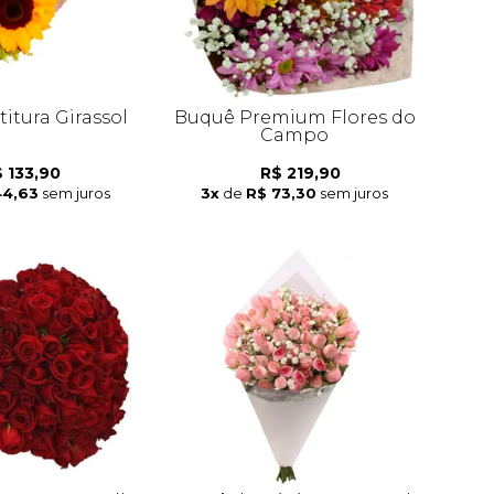
itura Girassol
Buquê Premium Flores do
Campo
 133,90
R$ 219,90
44,63
sem juros
3x
de
R$ 73,30
sem juros