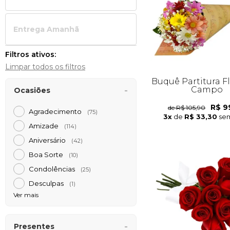
Entrega Amanh
Filtros ativos:
Limpar todos os filtros
Buquê Partitura F
Campo
Ocasiões
R$ 9
de R$ 105,90
Agradecimento
(75)
3x
de
R$ 33,30
sem
Amizade
(114)
Aniversário
(42)
Boa Sorte
(10)
Condolências
(25)
Desculpas
(1)
Ver mais
Presentes