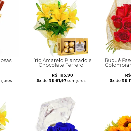
Rosas
Lírio Amarelo Plantado e
Buquê Fas
Chocolate Ferrero
Colombian
R$ 185,90
R$
 juros
3x
de
R$ 61,97
sem juros
3x
de
R$ 1