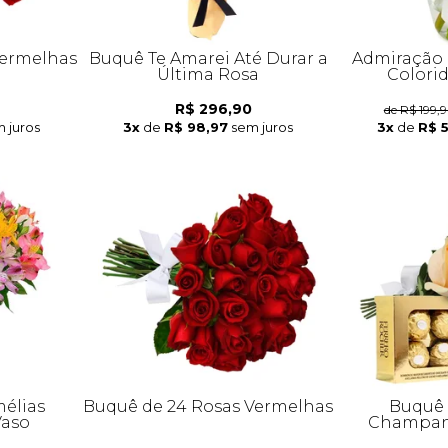
Vermelhas
Buquê Te Amarei Até Durar a
Admiração 
Última Rosa
Colori
R$ 296,90
de R$ 199,
 juros
3x
de
R$ 98,97
sem juros
3x
de
R$ 
élias
Buquê de 24 Rosas Vermelhas
Buquê 
Vaso
Champanh