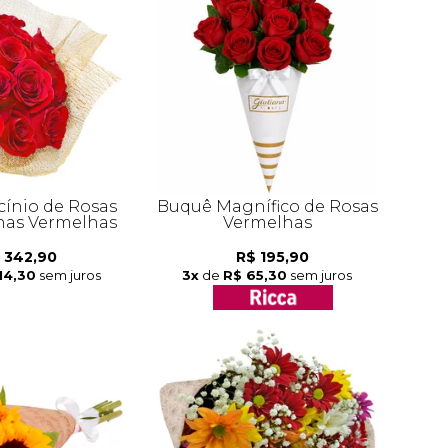
cínio de Rosas
Buquê Magnífico de Rosas
as Vermelhas
Vermelhas
 342,90
R$ 195,90
14,30
sem juros
3x
de
R$ 65,30
sem juros