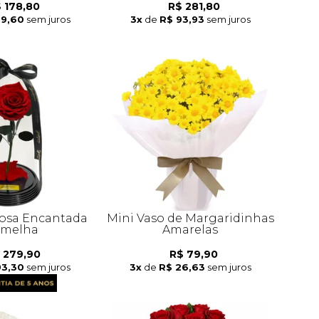
 178,80
R$ 281,80
59,60
sem juros
3x
de
R$ 93,93
sem juros
osa Encantada
Mini Vaso de Margaridinhas
rmelha
Amarelas
 279,90
R$ 79,90
93,30
sem juros
3x
de
R$ 26,63
sem juros