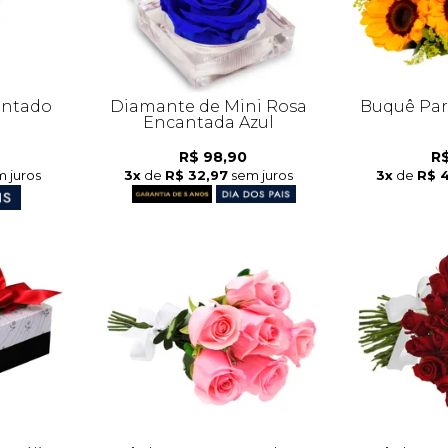
antado
Diamante de Mini Rosa
Buquê Part
Encantada Azul
R$ 98,90
R$
 juros
3x
de
R$ 32,97
sem juros
3x
de
R$ 