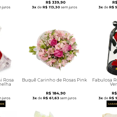
R$ 339,90
R$
 juros
3x
de
R$ 113,30
sem juros
3x
de
R$ 
i Rosa
Buquê Carinho de Rosas Pink
Fabulosa R
melha
Ve
R$ 184,90
R$
 juros
3x
de
R$ 61,63
sem juros
3x
de
R$ 