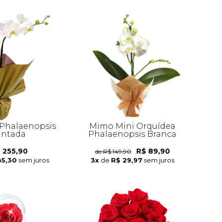
Phalaenopsis
Mimo Mini Orquídea
antada
Phalaenopsis Branca
 255,90
R$ 89,90
de R$ 149,90
85,30
sem juros
3x
de
R$ 29,97
sem juros