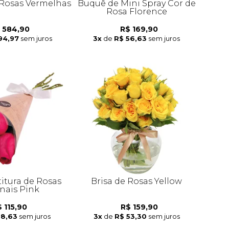
Rosas Vermelhas
Buquê de Mini Spray Cor de
Rosa Florence
 584,90
R$ 169,90
94,97
sem juros
3x
de
R$ 56,63
sem juros
itura de Rosas
Brisa de Rosas Yellow
nais Pink
 115,90
R$ 159,90
38,63
sem juros
3x
de
R$ 53,30
sem juros