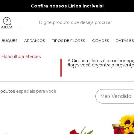
Confira nossos Lírios incríveis!
AJUDA
BUQUÊS
ARRANJOS
TIPOS DE FLORES
CIDADES
DATAS ES
|
Floricultura Mercês
A Giuliana Flores é a melhor op
flores você encontra o presente
café da manhã, arranjos, kits e
Mercês . É escolher o presente 
rodutos
especiais para você
Mais Vendido