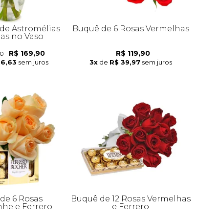
de Astromélias
Buquê de 6 Rosas Vermelhas
das no Vaso
R$ 169,90
R$ 119,90
90
56,63
sem juros
3x
de
R$ 39,97
sem juros
de 6 Rosas
Buquê de 12 Rosas Vermelhas
e e Ferrero
e Ferrero