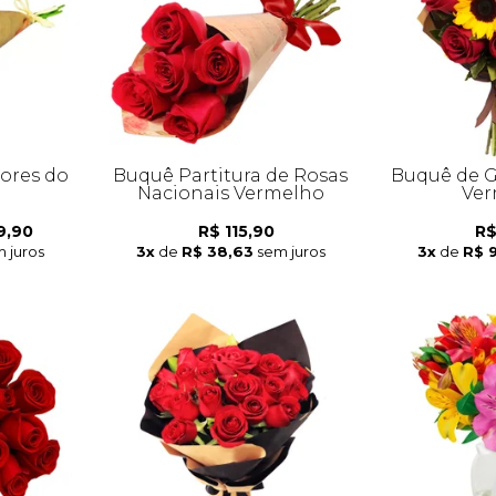
lores do
Buquê Partitura de Rosas
Buquê de G
Nacionais Vermelho
Ver
9,90
R$ 115,90
R$
 juros
3x
de
R$ 38,63
sem juros
3x
de
R$ 