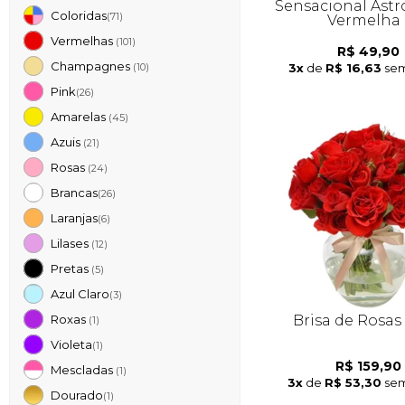
Sensacional Astr
Coloridas
(71)
Vermelha
Vermelhas
(101)
R$ 49,90
Champagnes
3x
de
R$ 16,63
sem
(10)
Pink
(26)
Amarelas
(45)
Azuis
(21)
Rosas
(24)
Brancas
(26)
Laranjas
(6)
Lilases
(12)
Pretas
(5)
Azul Claro
(3)
Brisa de Rosas
Roxas
(1)
Violeta
(1)
R$ 159,90
Mescladas
(1)
3x
de
R$ 53,30
sem
Dourado
(1)