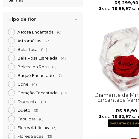
Ver mais
R$ 299,90
3x
de
R$ 99,97
sem
Tipo de flor
A Rosa Encantada
(6)
Astromélias
(23)
Bela Rosa
(14)
Bela Rosa Estrelada
(4)
Beleza da Rosa
(2)
Buquê Encantado
(7)
Cone
(4)
Coração Encantado
(10)
Diamante de Min
Encantada Ver
Diamante
(4)
Dueto
R$ 98,90
(3)
3x
de
R$ 32,97
sem
Fabulosa
(6)
Flores Artificiais
(3)
Flores Secas
(13)