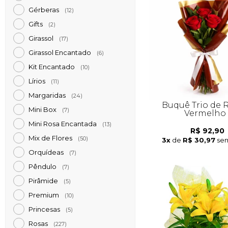
Gérberas
(12)
Gifts
(2)
Girassol
(17)
Girassol Encantado
(6)
Kit Encantado
(10)
Lírios
(11)
Margaridas
(24)
Buquê Trio de 
Mini Box
(7)
Vermelho
Mini Rosa Encantada
(13)
R$ 92,90
Mix de Flores
(50)
3x
de
R$ 30,97
sem
Orquídeas
(7)
Pêndulo
(7)
Pirâmide
(5)
Premium
(10)
Princesas
(5)
Rosas
(227)