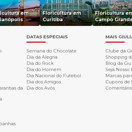
ricultura em
Floricultura em
Floricultura e
rianópolis
Curitiba
Campo Grand
DATAS ESPECIAIS
MAIS GIUL
o
Semana do Chocolate
Clube da Gi
Dia da Alegria
Shopping d
Dia do Rock
Blog da Giu
Dia do Homem
Seja Nosso 
Dia Nacional do Futebol
Marcas parc
Dia dos Amigos
Cupons de
rantias da
Dia dos Avós
Comentários
a
panhas