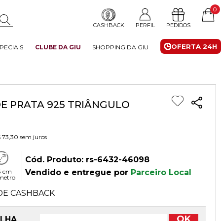
0
CASHBACK
PERFIL
PEDIDOS
OFERTA 24H
PECIAIS
CLUBE DA GIU
SHOPPING DA GIU
E PRATA 925 TRIÂNGULO
 73,30
sem juros
Cód. Produto: rs-6432-46098
3 cm
Vendido e entregue por
Parceiro Local
metro
DE CASHBACK
OK
OLHA