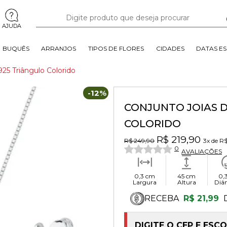
AJUDA
BUQUÊS
ARRANJOS
TIPOS DE FLORES
CIDADES
DATAS ES
925 Triângulo Colorido
-12%
CONJUNTO JOIAS D
COLORIDO
R$ 219,90
R$ 249,90
3x
de
R$
0
AVALIAÇÕES
0,3 cm
45 cm
0,
Largura
Altura
Diâ
RECEBA
R$ 21,99
DIGITE O CEP E ESC