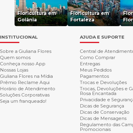
Floricultura em
Floricultura em
Flo
Goiânia
Fortaleza
Flo
INSTITUCIONAL
AJUDA E SUPORTE
Sobre a Giuliana Flores
Central de Atendiment
Quem somos
Como Comprar
Conheça nosso App
Entregas
Nossas Lojas
Meus Pedidos
Giuliana Flores na Mídia
Pagamentos
Prêmio Reclame Aqui
Trocas e Devoluções
Horário de Atendimento
Trocas, Devoluções e Ga
Rosa Encantada
Soluções Corporativas
Privacidade e Seguranç
Seja um franqueado!
Dicas de Segurança
Dicas de Conservação
Dicas de Mensagens
Regulamento das Cam
Promocionais