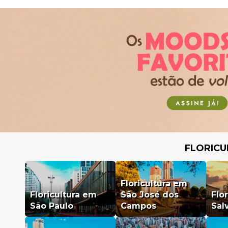
FLORICU
Floricultura em
Floricultura em
São José dos
Flo
São Paulo
Campos
Sal