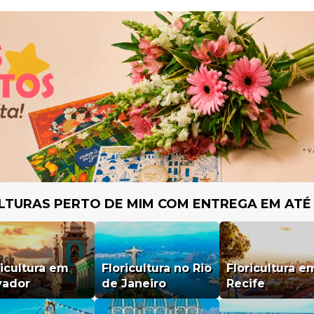
LTURAS PERTO DE MIM COM ENTREGA EM ATÉ
ricultura em
Floricultura no Rio
Floricultura e
vador
de Janeiro
Recife