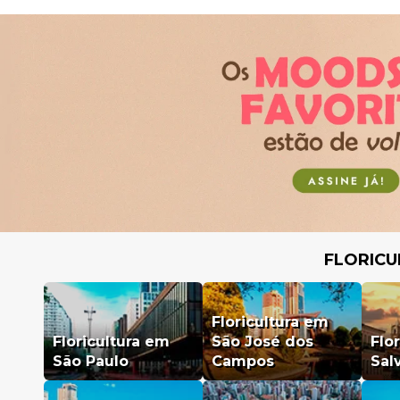
FLORICU
Floricultura em
Floricultura em
São José dos
Flo
São Paulo
Campos
Sal