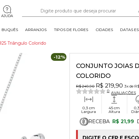
AJUDA
BUQUÊS
ARRANJOS
TIPOS DE FLORES
CIDADES
DATAS ES
925 Triângulo Colorido
-12%
CONJUNTO JOIAS D
COLORIDO
R$ 219,90
R$ 249,90
3x
de
R$
0
AVALIAÇÕES
0,3 cm
45 cm
0,
Largura
Altura
Diâ
RECEBA
R$ 21,99
DIGITE O CEP E ESC