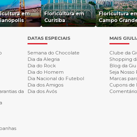
ricultura em
Floricultura em
Floricultura e
rianópolis
Curitiba
Campo Grand
DATAS ESPECIAIS
MAIS GIUL
o
Semana do Chocolate
Clube da Gi
Dia da Alegria
Shopping d
Dia do Rock
Blog da Giu
Dia do Homem
Seja Nosso 
Dia Nacional do Futebol
Marcas parc
Dia dos Amigos
Cupons de
rantias da
Dia dos Avós
Comentários
a
panhas