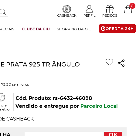
0
CASHBACK
PERFIL
PEDIDOS
OFERTA 24H
PECIAIS
CLUBE DA GIU
SHOPPING DA GIU
E PRATA 925 TRIÂNGULO
 73,30
sem juros
Cód. Produto: rs-6432-46098
3 cm
Vendido e entregue por
Parceiro Local
metro
DE CASHBACK
OK
OLHA