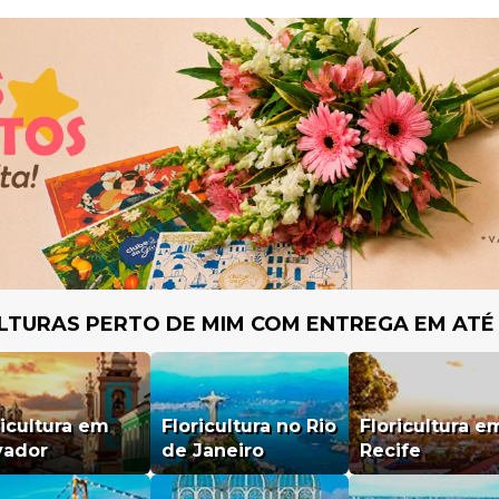
LTURAS PERTO DE MIM COM ENTREGA EM ATÉ
ricultura em
Floricultura no Rio
Floricultura e
vador
de Janeiro
Recife