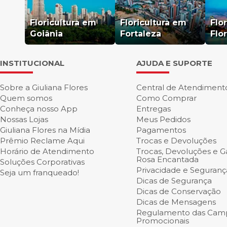
Floricultura em
Floricultura em
Flo
Goiânia
Fortaleza
Flo
INSTITUCIONAL
AJUDA E SUPORTE
Sobre a Giuliana Flores
Central de Atendiment
Quem somos
Como Comprar
Conheça nosso App
Entregas
Nossas Lojas
Meus Pedidos
Giuliana Flores na Mídia
Pagamentos
Prêmio Reclame Aqui
Trocas e Devoluções
Horário de Atendimento
Trocas, Devoluções e Ga
Rosa Encantada
Soluções Corporativas
Privacidade e Seguranç
Seja um franqueado!
Dicas de Segurança
Dicas de Conservação
Dicas de Mensagens
Regulamento das Cam
Promocionais