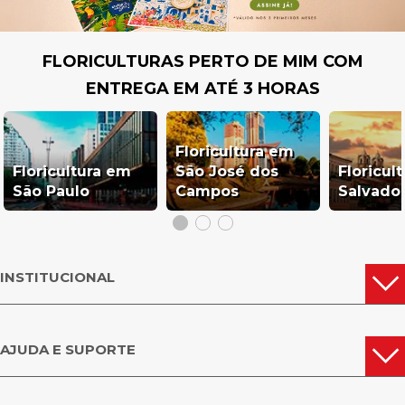
FLORICULTURAS PERTO DE MIM COM
ENTREGA EM ATÉ 3 HORAS
Floricultura em
Floricultura em
São José dos
Floricul
São Paulo
Campos
Salvado
INSTITUCIONAL
AJUDA E SUPORTE