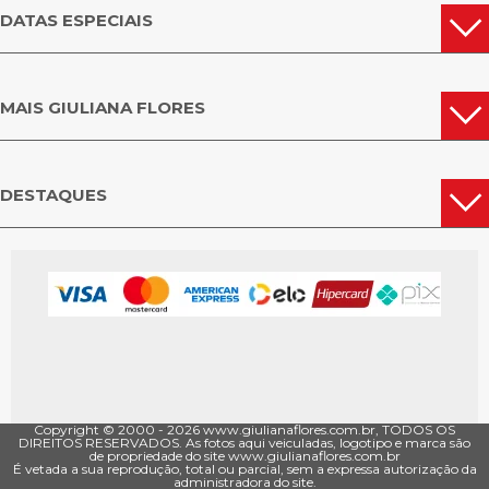
DATAS ESPECIAIS
MAIS GIULIANA FLORES
DESTAQUES
Copyright © 2000 - ­2026 www.giulianaflores.com.br, TODOS OS
DIREITOS RESERVADOS. As fotos aqui veiculadas, logotipo e marca são
de propriedade do site www.giulianaflores.com.br
É vetada a sua reprodução, total ou parcial, sem a expressa autorização da
administradora do site.