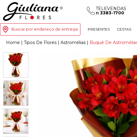
TELEVENDAS
3383-1700
11
Buscar por endereço de entrega
PRESENTES
CESTAS
Home
|
Tipos De Flores
|
Astromélias
|
Buquê De Astromélias