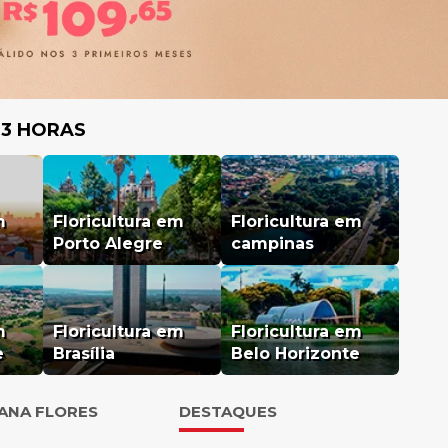
 3 HORAS
m
Floricultura em
Floricultura em
Porto Alegre
campinas
m
Floricultura em
Floricultura em
e
Brasília
Belo Horizonte
IANA FLORES
DESTAQUES