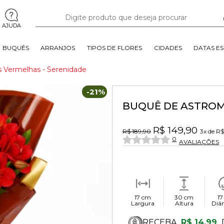
AJUDA
BUQUÊS
ARRANJOS
TIPOS DE FLORES
CIDADES
DATAS ES
 Vermelhas - Serenidade
-21%
BUQUÊ DE ASTROM
R$ 149,90
R$ 189,90
3x
de
R$
0
AVALIAÇÕES
17 cm
30 cm
17
Largura
Altura
Diâ
RECEBA
R$ 14,99