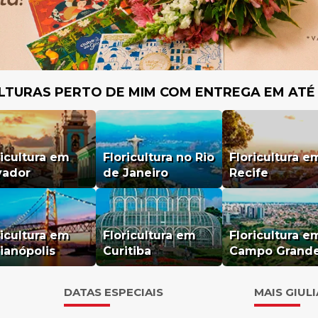
LTURAS PERTO DE MIM COM ENTREGA EM ATÉ
ricultura em
Floricultura no Rio
Floricultura e
vador
de Janeiro
Recife
ricultura em
Floricultura em
Floricultura e
rianópolis
Curitiba
Campo Grand
DATAS ESPECIAIS
MAIS GIUL