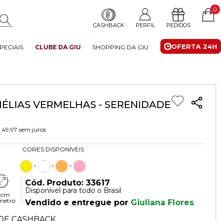
0
CASHBACK
PERFIL
PEDIDOS
OFERTA 24H
PECIAIS
CLUBE DA GIU
SHOPPING DA GIU
ÉLIAS VERMELHAS - SERENIDADE
 49,97
sem juros
CORES DISPONÍVEIS
Cód. Produto: 33617
Disponível para todo o Brasil
 cm
metro
Vendido e entregue por
Giuliana Flores
DE CASHBACK