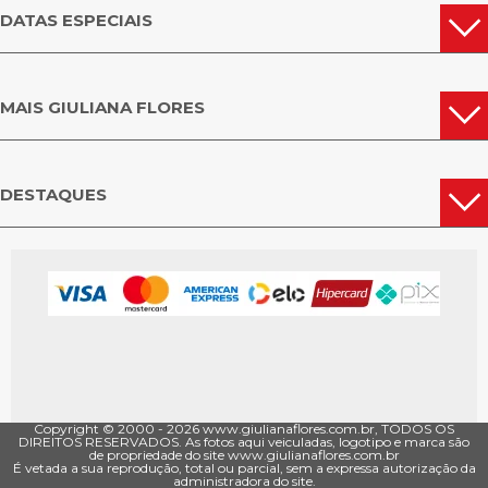
DATAS ESPECIAIS
MAIS GIULIANA FLORES
DESTAQUES
Copyright © 2000 - ­2026 www.giulianaflores.com.br, TODOS OS
DIREITOS RESERVADOS. As fotos aqui veiculadas, logotipo e marca são
de propriedade do site www.giulianaflores.com.br
É vetada a sua reprodução, total ou parcial, sem a expressa autorização da
administradora do site.