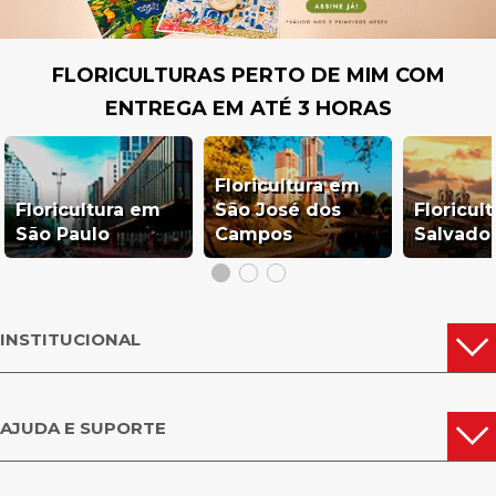
FLORICULTURAS PERTO DE MIM COM
ENTREGA EM ATÉ 3 HORAS
Floricultura em
Floricultura em
São José dos
Floricul
São Paulo
Campos
Salvado
INSTITUCIONAL
AJUDA E SUPORTE