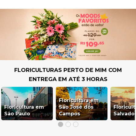
FLORICULTURAS PERTO DE MIM COM
ENTREGA EM ATÉ 3 HORAS
Floricultura em
Floricultura em
São José dos
Floricul
São Paulo
Campos
Salvado