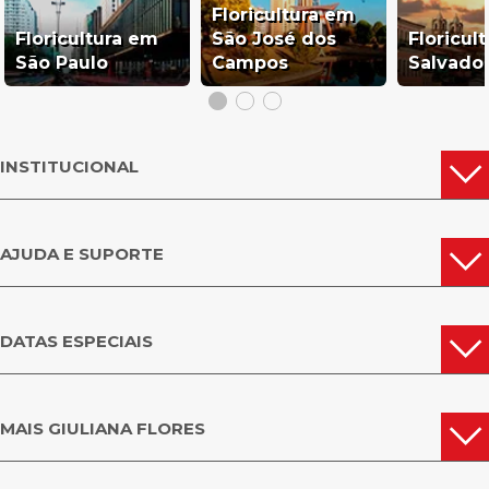
Floricultura em
Floricultura em
São José dos
Floricul
São Paulo
Campos
Salvado
INSTITUCIONAL
AJUDA E SUPORTE
DATAS ESPECIAIS
MAIS GIULIANA FLORES