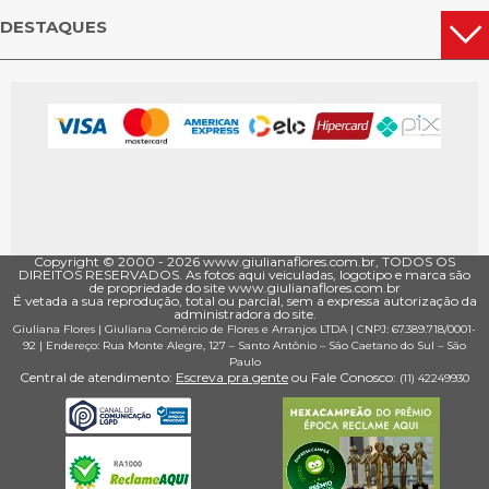
DESTAQUES
Copyright © 2000 - ­2026 www.giulianaflores.com.br, TODOS OS
DIREITOS RESERVADOS. As fotos aqui veiculadas, logotipo e marca são
de propriedade do site www.giulianaflores.com.br
É vetada a sua reprodução, total ou parcial, sem a expressa autorização da
administradora do site.
Giuliana Flores
|
Giuliana Comércio de Flores e Arranjos LTDA
| CNPJ: 67.389.718/0001­
92 |
Endereço: Rua Monte Alegre, 127
– Santo Antônio –
São Caetano do Sul
–
São
Paulo
Central de atendimento:
Escreva pra gente
ou Fale Conosco:
(11) 4224­9930