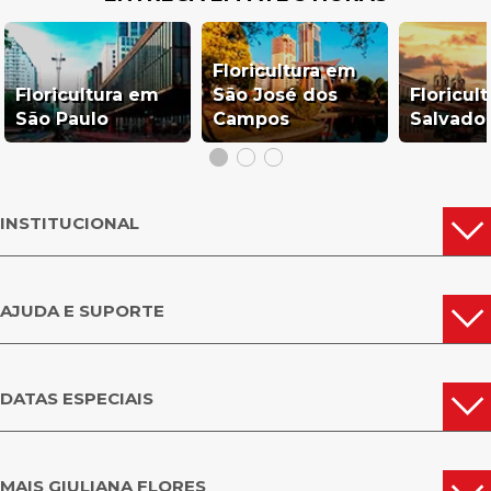
Floricultura em
Floricultura em
São José dos
Floricul
São Paulo
Campos
Salvado
INSTITUCIONAL
AJUDA E SUPORTE
DATAS ESPECIAIS
MAIS GIULIANA FLORES