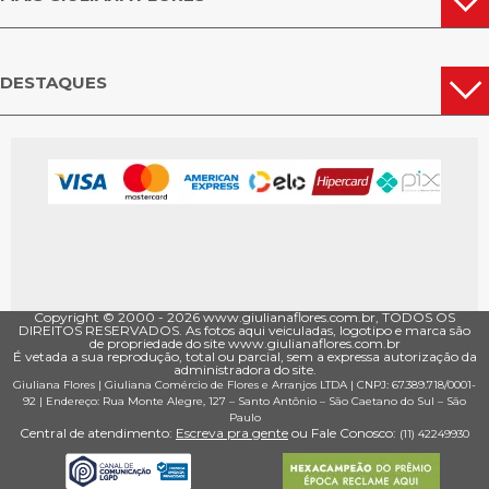
DESTAQUES
Copyright © 2000 - ­2026 www.giulianaflores.com.br, TODOS OS
DIREITOS RESERVADOS. As fotos aqui veiculadas, logotipo e marca são
de propriedade do site www.giulianaflores.com.br
É vetada a sua reprodução, total ou parcial, sem a expressa autorização da
administradora do site.
Giuliana Flores
|
Giuliana Comércio de Flores e Arranjos LTDA
| CNPJ: 67.389.718/0001­
92 |
Endereço: Rua Monte Alegre, 127
– Santo Antônio –
São Caetano do Sul
–
São
Paulo
Central de atendimento:
Escreva pra gente
ou Fale Conosco:
(11) 4224­9930