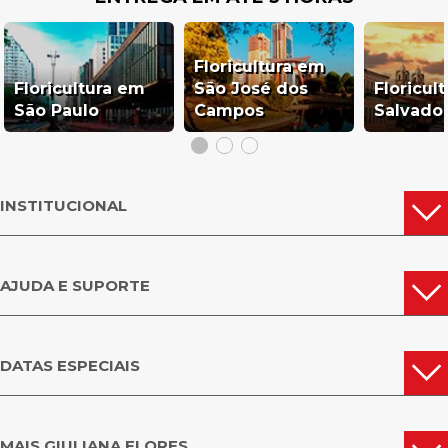
Floricultura em
Floricultura em
São José dos
Floricul
São Paulo
Campos
Salvado
INSTITUCIONAL
AJUDA E SUPORTE
DATAS ESPECIAIS
MAIS GIULIANA FLORES