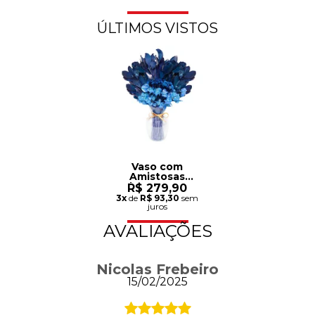
ÚLTIMOS VISTOS
Vaso com
Amistosas
Flores Secas
R$ 279,90
Azuis
3x
de
R$ 93,30
sem
juros
AVALIAÇÕES
Nicolas Frebeiro
15/02/2025