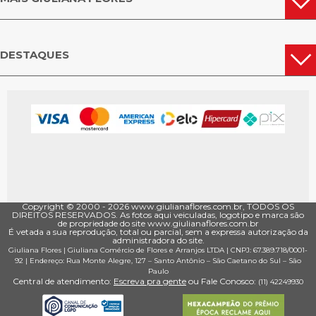
DESTAQUES
Copyright © 2000 - ­2026 www.giulianaflores.com.br, TODOS OS
DIREITOS RESERVADOS. As fotos aqui veiculadas, logotipo e marca são
de propriedade do site www.giulianaflores.com.br
É vetada a sua reprodução, total ou parcial, sem a expressa autorização da
administradora do site.
Giuliana Flores
|
Giuliana Comércio de Flores e Arranjos LTDA
| CNPJ: 67.389.718/0001­
92 |
Endereço: Rua Monte Alegre, 127
– Santo Antônio –
São Caetano do Sul
–
São
Paulo
Central de atendimento:
Escreva pra gente
ou Fale Conosco:
(11) 4224­9930