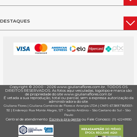
DESTAQUES
Copyright © 2000 - ­2026 www.giulianaflores.com.br, TODOS OS
DIREITOS RESERVADOS. As fotos aqui veiculadas, logotipo e marca são
de propriedade do site www.giulianaflores.com.br
É vetada a sua reprodução, total ou parcial, sem a expressa autorização da
administradora do site.
Giuliana Flores
|
Giuliana Comércio de Flores e Arranjos LTDA
| CNPJ: 67.389.718/0001­
92 |
Endereço: Rua Monte Alegre, 127
– Santo Antônio –
São Caetano do Sul
–
São
Paulo
Central de atendimento:
Escreva pra gente
ou Fale Conosco:
(11) 4224­9930