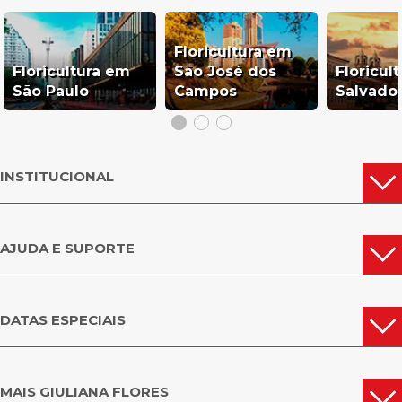
Floricultura em
Floricultura em
São José dos
Floricul
São Paulo
Campos
Salvado
INSTITUCIONAL
AJUDA E SUPORTE
DATAS ESPECIAIS
MAIS GIULIANA FLORES