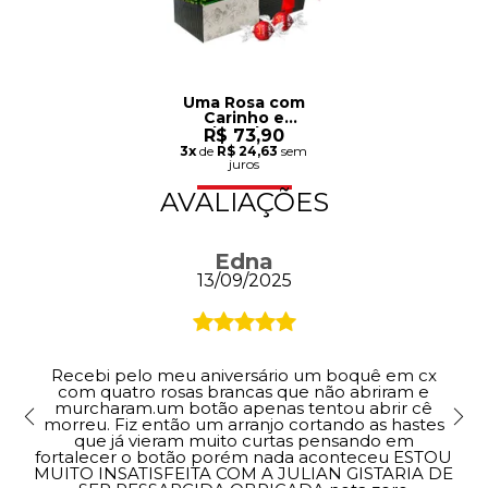
Uma Rosa com
Carinho e
Chocolate
R$ 73,90
Lindt
3x
de
R$ 24,63
sem
juros
AVALIAÇÕES
Edna
13/09/2025
Recebi pelo meu aniversário um boquê em cx
com quatro rosas brancas que não abriram e
murcharam.um botão apenas tentou abrir cê
morreu. Fiz então um arranjo cortando as hastes
que já vieram muito curtas pensando em
fortalecer o botão porém nada aconteceu ESTOU
MUITO INSATISFEITA COM A JULIAN GISTARIA DE