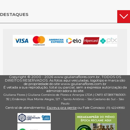
DESTAQUES
Copyright © 2000 - ­2026 www.giulianaflores.com.br, TODOS OS
DIREITOS RESERVADOS. As fotos aqui veiculadas, logotipo e marca são
de propriedade do site www.giulianaflores.com.br
É vetada a sua reprodução, total ou parcial, sem a expressa autorização da
administradora do site.
Giuliana Flores
|
Giuliana Comércio de Flores e Arranjos LTDA
| CNPJ: 67.389.718/0001­
92 |
Endereço: Rua Monte Alegre, 127
– Santo Antônio –
São Caetano do Sul
–
São
Paulo
Central de atendimento:
Escreva pra gente
ou Fale Conosco:
(11) 4224­9930