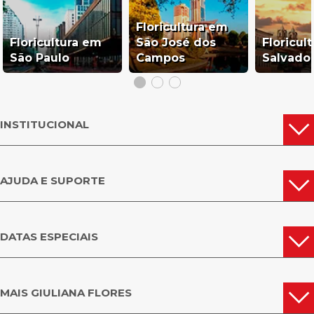
Floricultura em
Floricultura em
São José dos
Floricul
São Paulo
Campos
Salvado
INSTITUCIONAL
AJUDA E SUPORTE
DATAS ESPECIAIS
MAIS GIULIANA FLORES