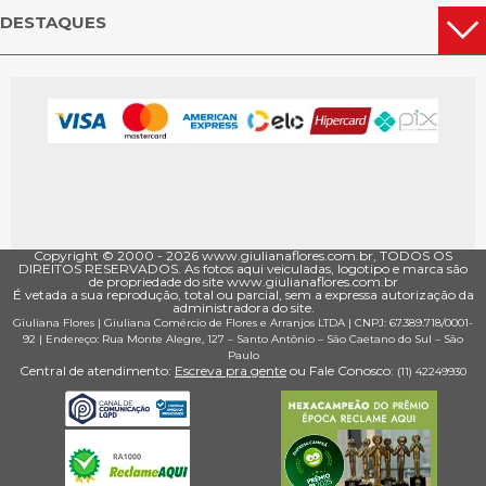
DESTAQUES
Copyright © 2000 - ­2026 www.giulianaflores.com.br, TODOS OS
DIREITOS RESERVADOS. As fotos aqui veiculadas, logotipo e marca são
de propriedade do site www.giulianaflores.com.br
É vetada a sua reprodução, total ou parcial, sem a expressa autorização da
administradora do site.
Giuliana Flores
|
Giuliana Comércio de Flores e Arranjos LTDA
| CNPJ: 67.389.718/0001­
92 |
Endereço: Rua Monte Alegre, 127
– Santo Antônio –
São Caetano do Sul
–
São
Paulo
Central de atendimento:
Escreva pra gente
ou Fale Conosco:
(11) 4224­9930