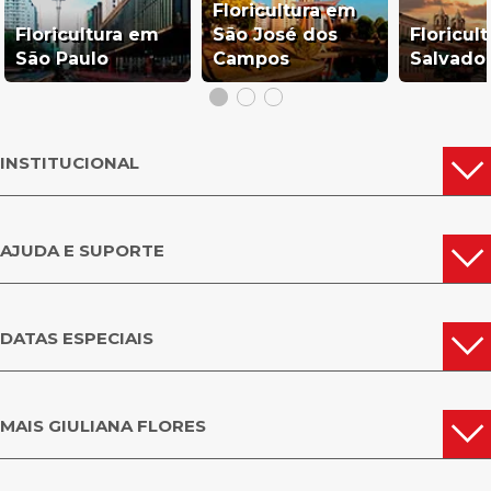
Floricultura em
Floricultura em
São José dos
Floricul
São Paulo
Campos
Salvado
INSTITUCIONAL
AJUDA E SUPORTE
DATAS ESPECIAIS
MAIS GIULIANA FLORES