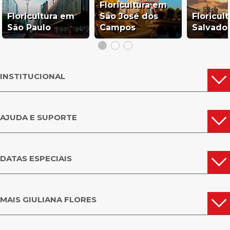
Floricultura em
Floricultura em
São José dos
Floricul
São Paulo
Campos
Salvado
INSTITUCIONAL
AJUDA E SUPORTE
DATAS ESPECIAIS
MAIS GIULIANA FLORES