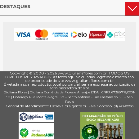
DESTAQUES
Copyright © 2000 - ­2026 www.giulianaflores.com.br, TODOS OS
DIREITOS RESERVADOS. As fotos aqui veiculadas, logotipo e marca são
de propriedade do site www.giulianaflores.com.br
É vetada a sua reprodução, total ou parcial, sem a expressa autorização da
administradora do site.
Giuliana Flores
|
Giuliana Comércio de Flores e Arranjos LTDA
| CNPJ: 67.389.718/0001­
92 |
Endereço: Rua Monte Alegre, 127
– Santo Antônio –
São Caetano do Sul
–
São
Paulo
Central de atendimento:
Escreva pra gente
ou Fale Conosco:
(11) 4224­9930