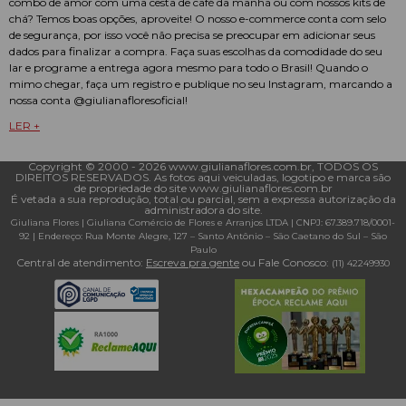
combo de amor com uma cesta de café da manhã ou com nossos kits de
chá? Temos boas opções, aproveite! O nosso e-commerce conta com selo
de segurança, por isso você não precisa se preocupar em adicionar seus
dados para finalizar a compra. Faça suas escolhas da comodidade do seu
lar e programe a entrega agora mesmo para todo o Brasil! Quando o
mimo chegar, faça um registro e publique no seu Instagram, marcando a
nossa conta @giulianafloresoficial!
LER +
Copyright © 2000 - ­2026 www.giulianaflores.com.br, TODOS OS
DIREITOS RESERVADOS. As fotos aqui veiculadas, logotipo e marca são
de propriedade do site www.giulianaflores.com.br
É vetada a sua reprodução, total ou parcial, sem a expressa autorização da
administradora do site.
Giuliana Flores
|
Giuliana Comércio de Flores e Arranjos LTDA
| CNPJ: 67.389.718/0001­
92 |
Endereço: Rua Monte Alegre, 127
– Santo Antônio –
São Caetano do Sul
–
São
Paulo
Central de atendimento:
Escreva pra gente
ou Fale Conosco:
(11) 4224­9930