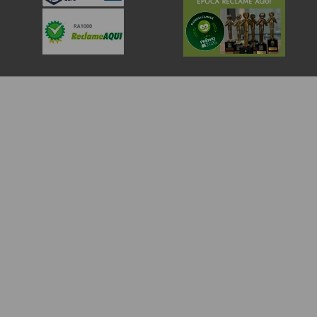
flores e presentes para todo o Brasil. Não importa a distância, escolha uma
de nossas opções de flores para presente e nós entregamos no endereço
daquela pessoa querida no mesmo dia.
A Giuliana Flores, presente com você nas melhores lembranças.
FALE COM
FLORES E
FLORES E
FLORES
CHOCOLATES
BEBIDAS
FLORES E BOLOS
FLORES E BELEZA
OUTROS ITENS