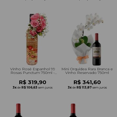
+Presentes com Flores
+Presentes por Ocasião
+Presentes para Família
+Presentes para Todos
+Tipo de Cesta
+Tipos de Buquês
+Tipos de Arranjos
+Tipos de Flores
+Por Cores
+Cidades do Sul
+Cidades do Sudeste
+Cidades do Norte
+Cidades do Nordeste
Vinho Rosé Espanhol 99
Mini Orquídea Rara Branca e
Rosas Punctum 750ml -
Vinho Reservado 750ml
Drinks e Flores
R$ 319,90
R$ 341,60
3x
de
R$ 106,63
sem juros
3x
de
R$ 113,87
sem juros