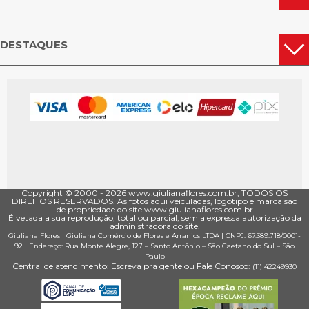
DESTAQUES
Copyright © 2000 - ­2026 www.giulianaflores.com.br, TODOS OS
DIREITOS RESERVADOS. As fotos aqui veiculadas, logotipo e marca são
de propriedade do site www.giulianaflores.com.br
É vetada a sua reprodução, total ou parcial, sem a expressa autorização da
administradora do site.
Giuliana Flores
|
Giuliana Comércio de Flores e Arranjos LTDA
| CNPJ: 67.389.718/0001­
92 |
Endereço: Rua Monte Alegre, 127
– Santo Antônio –
São Caetano do Sul
–
São
Paulo
Central de atendimento:
Escreva pra gente
ou Fale Conosco:
(11) 4224­9930