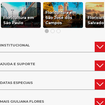
Floricultura em
Floricultura em
São José dos
Floricul
São Paulo
Campos
Salvado
INSTITUCIONAL
AJUDA E SUPORTE
DATAS ESPECIAIS
MAIS GIULIANA FLORES