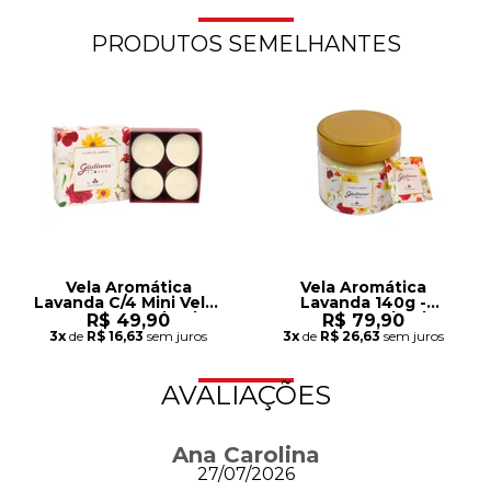
PRODUTOS SEMELHANTES
Vela Aromática
Vela Aromática
Lavanda C/4 Mini Velas
Lavanda 140g -
- Encontro Floral
Encontro Floral
R$ 49,90
R$ 79,90
Giuliana Flores
Giuliana Flores
3x
de
R$ 16,63
sem juros
3x
de
R$ 26,63
sem juros
AVALIAÇÕES
Ana Carolina
27/07/2026