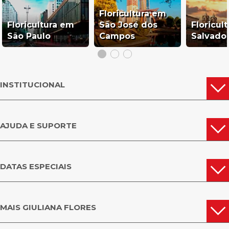
Floricultura em
Floricultura em
São José dos
Floricul
São Paulo
Campos
Salvado
INSTITUCIONAL
AJUDA E SUPORTE
DATAS ESPECIAIS
MAIS GIULIANA FLORES