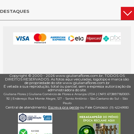
DESTAQUES
Copyright © 2000 - ­2026 www.giulianaflores.com.br, TODOS OS
DIREITOS RESERVADOS. As fotos aqui veiculadas, logotipo e marca são
de propriedade do site www.giulianaflores.com.br
É vetada a sua reprodução, total ou parcial, sem a expressa autorização da
administradora do site.
Giuliana Flores
|
Giuliana Comércio de Flores e Arranjos LTDA
| CNPJ: 67.389.718/0001­
92 |
Endereço: Rua Monte Alegre, 127
– Santo Antônio –
São Caetano do Sul
–
São
Paulo
Central de atendimento:
Escreva pra gente
ou Fale Conosco:
(11) 4224­9930