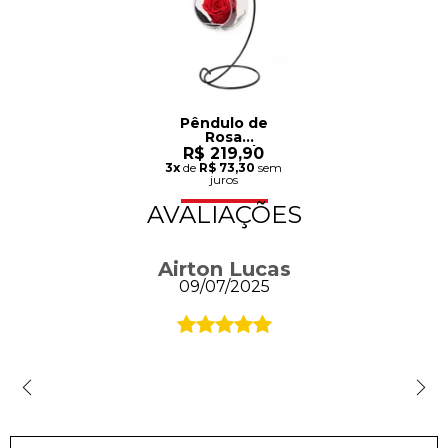
Pêndulo de
Rosa
Encantada
R$ 219,90
Vermelha
3x
de
R$ 73,30
sem
juros
AVALIAÇÕES
Airton Lucas
09/07/2025