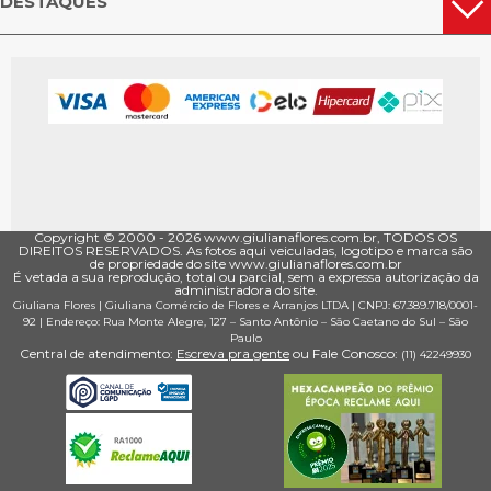
DESTAQUES
Copyright © 2000 - ­2026 www.giulianaflores.com.br, TODOS OS
DIREITOS RESERVADOS. As fotos aqui veiculadas, logotipo e marca são
de propriedade do site www.giulianaflores.com.br
É vetada a sua reprodução, total ou parcial, sem a expressa autorização da
administradora do site.
Giuliana Flores
|
Giuliana Comércio de Flores e Arranjos LTDA
| CNPJ: 67.389.718/0001­
92 |
Endereço: Rua Monte Alegre, 127
– Santo Antônio –
São Caetano do Sul
–
São
Paulo
Central de atendimento:
Escreva pra gente
ou Fale Conosco:
(11) 4224­9930