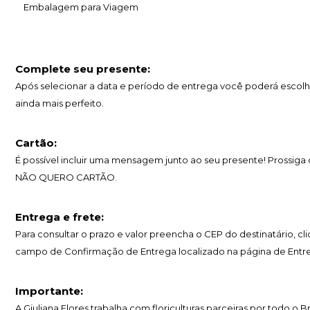
Embalagem para Viagem
Complete seu presente:
Após selecionar a data e período de entrega você poderá escolh
ainda mais perfeito.
Cartão:
É possível incluir uma mensagem junto ao seu presente! Prossig
NÃO QUERO CARTÃO.
Entrega e frete:
Para consultar o prazo e valor preencha o CEP do destinatário, c
campo de Confirmação de Entrega localizado na página de Entr
Importante:
A Giuliana Flores trabalha com floriculturas parceiras por todo o 