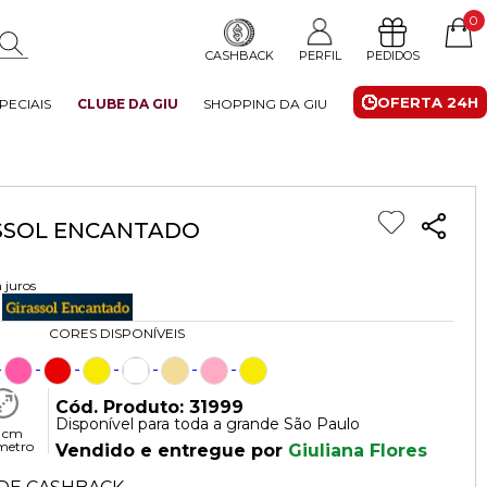
0
CASHBACK
PERFIL
PEDIDOS
OFERTA 24H
PECIAIS
CLUBE DA GIU
SHOPPING DA GIU
SSOL ENCANTADO
 juros
CORES DISPONÍVEIS
Cód. Produto: 31999
Disponível para toda a grande São Paulo
 cm
metro
Vendido e entregue por
Giuliana Flores