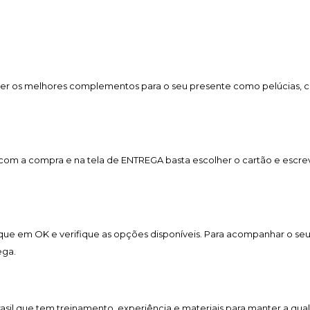
er os melhores complementos para o seu presente como pelúcias, cho
a com a compra e na tela de ENTREGA basta escolher o cartão e esc
lique em OK e verifique as opções disponíveis. Para acompanhar o se
ega.
Brasil que tem treinamento, experiência e materiais para manter a qua