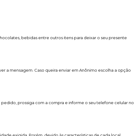
colates, bebidas entre outros itens para deixar o seu presente
rever a mensagem. Caso queira enviar em Anônimo escolha a opção
u pedido, prossiga com a compra e informe o seu telefone celular no
lidade exigida. Porém, devido às características de cada local,