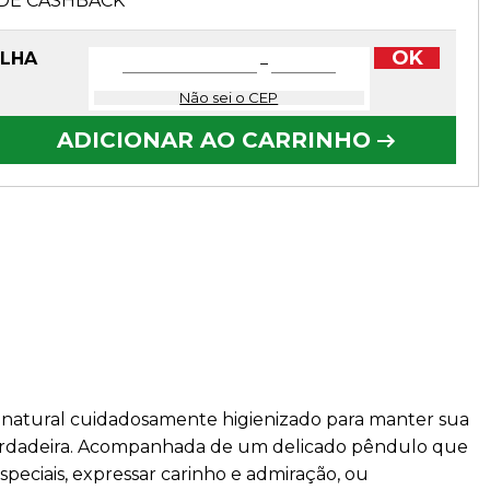
DE CASHBACK
OK
OLHA
−
Não sei o CEP
ADICIONAR AO CARRINHO
 natural cuidadosamente higienizado para manter sua
 verdadeira. Acompanhada de um delicado pêndulo que
peciais, expressar carinho e admiração, ou