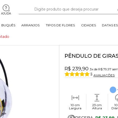
AJUDA
BUQUÊS
ARRANJOS
TIPOS DE FLORES
CIDADES
DATAS ES
ntado
PÊNDULO DE GIRA
R$ 239,90
3x
de
R$ 79,97
sem
5
AVALIAÇÕES
10 cm
23 cm
10
Largura
Altura
Diâ