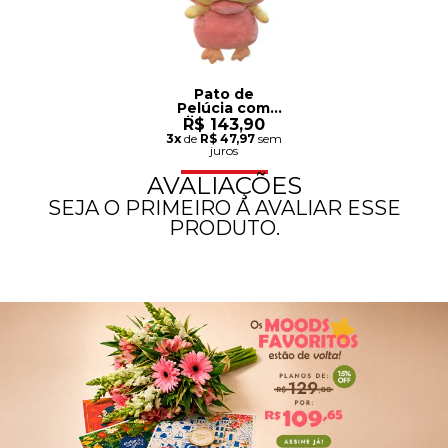
Pato de
Pelúcia com
Pijama 23cm
R$ 143,90
3x
de
R$ 47,97
sem
juros
AVALIAÇÕES
SEJA O PRIMEIRO A AVALIAR ESSE
PRODUTO.