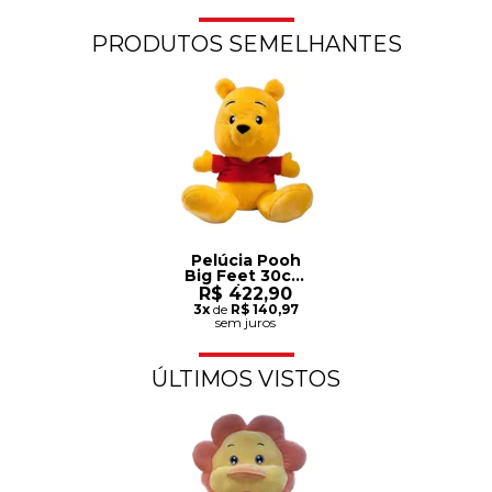
PRODUTOS SEMELHANTES
Pelúcia Pooh
Big Feet 30cm
- Disney
R$ 422,90
3x
de
R$ 140,97
sem juros
ÚLTIMOS VISTOS