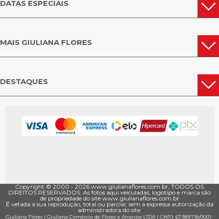
DATAS ESPECIAIS
MAIS GIULIANA FLORES
DESTAQUES
Copyright © 2000 - ­2026 www.giulianaflores.com.br, TODOS OS
DIREITOS RESERVADOS. As fotos aqui veiculadas, logotipo e marca são
de propriedade do site www.giulianaflores.com.br
É vetada a sua reprodução, total ou parcial, sem a expressa autorização da
administradora do site.
Giuliana Flores
|
Giuliana Comércio de Flores e Arranjos LTDA
| CNPJ: 67.389.718/0001­