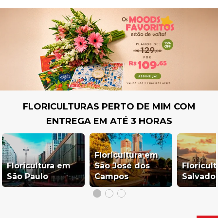
FLORICULTURAS PERTO DE MIM COM
ENTREGA EM ATÉ 3 HORAS
Floricultura em
Floricultura em
São José dos
Floricul
São Paulo
Campos
Salvado