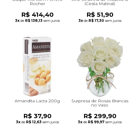
Rocher
(Cesta Matinal)
R$ 414,40
R$ 51,90
3x
de
R$ 138,13
sem juros
3x
de
R$ 17,30
sem juros
Amandita Lacta 200g
Surpresa de Rosas Brancas
no Vaso
R$ 37,90
R$ 299,90
3x
de
R$ 12,63
sem juros
3x
de
R$ 99,97
sem juros