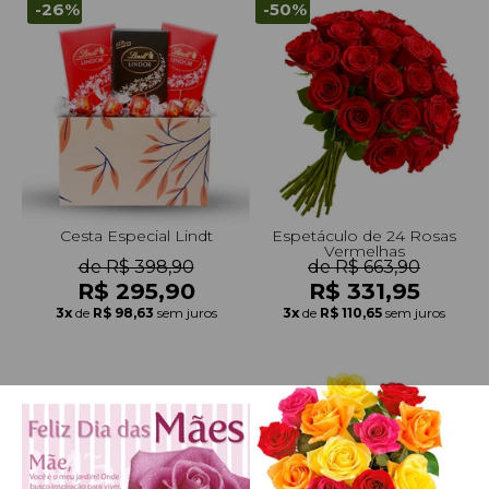
-26%
-50%
Cesta Especial Lindt
Espetáculo de 24 Rosas
Vermelhas
de R$ 398,90
de R$ 663,90
R$ 295,90
R$ 331,95
3x
de
R$ 98,63
sem juros
3x
de
R$ 110,65
sem juros