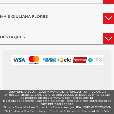
Além dos presentes prontos, você ainda tem a opção de personalizar seu
mimo e escolher o que acha que é a sua cara e de quem irá receber. Ou
seja, poderá comprar do conforto de onde estiver e com toda a
personalização e exclusividade que você merece. Incrível, não é mesmo?
MAIS GIULIANA FLORES
Não deixe para depois e agende sua entrega de flores em Porto da Folha
agora mesmo!
Deu saudades daquela pessoa querida que faz tempo que não vê e você
DESTAQUES
procura uma maneira especial de encurtar a distância? A melhor opção é
apostar nas coleções de flores para presente da floricultura em Porto da
Folha da Giuliana Flores. Não perca tempo, escolha a sugestão que mais
combina com ela e presenteie hoje mesmo com nosso sistema de delivery
de flores com entrega rápida.
FLORES E PRESENTES PORTO DA FOLHA
Visite nossas categorias do site, faça suas escolhas e confira ótimas
condições para adquirir o melhor para alguém especial. Preencha os dados
de compra e agende a entrega para o período desejado. Depois é só esperar
a alegria chegar em forma de flores. Felicidade e amor também são bem
representados por presentes e quando suas escolhas refletem bons
Copyright © 2000 - ­2026 www.giulianaflores.com.br, TODOS OS
DIREITOS RESERVADOS. As fotos aqui veiculadas, logotipo e marca são
sentimentos, o resultado não pode ser diferente: muitos sorrisos para todos
de propriedade do site www.giulianaflores.com.br
os lados. Se ainda está em dúvida sobre o que presentear, busque dicas de
É vetada a sua reprodução, total ou parcial, sem a expressa autorização da
administradora do site.
amigos. O nosso blog está recheado com conteúdos sobre o segmento,
Giuliana Flores
|
Giuliana Comércio de Flores e Arranjos LTDA
| CNPJ: 67.389.718/0001­
portanto, não vão faltar inspirações para suas escolhas.
92 |
Endereço: Rua Monte Alegre, 127
– Santo Antônio –
São Caetano do Sul
–
São