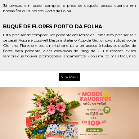
Já pensou em poder comprar o presente daquela pessoa querida em
nossas floriculturas em Porto da Folha
BUQUÊ DE FLORES PORTO DA FOLHA
Está precisando comprar um presente em Porto da Folha sem precisar sair
de casa? Agora é possível! Basta instalar o App da Giu, o novo aplicativo da
Giuliana Flores em seu smartphone para ter acesso à todas as opções de
flores para presente, dicas exclusivas do Blog da Giu e receber avisos
sempre que houver promoções e lançamentos. Ficou muito mais fácil, não
é mesmo?
Está procurando uma floricultura online no centro de Porto da Folha para
poder fazer uma surpresinha delicada para aquela amiga querida? Então
VER MAIS
você precisa conhecer as coleções da Giuliana Flores. Nós temos lindos
arranjos de girassol, astromélias e flores do campo que são perfeitas para
encantar, emocionar e ainda levar o delicioso aroma do campo para a casa
da pessoa homenageada. Aproveite!
Aquela pessoa especial está celebrando uma grande conquista e você est
em busca de uma floricultura online em Porto da Folha para enviar um
mimo para ela? Uma ótima escolha é a Giuliana Flores. Além da grande
variedade de cestas e flores para presente, você encontra uma série de
mimos como kits com perfumes, joias, pelúcias e muito mais. E tudo isso
com um sistema de entregas rápidas.