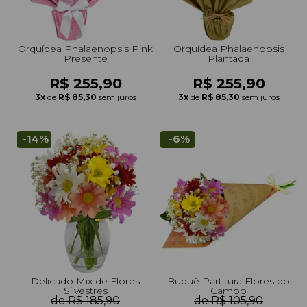
Orquídea Phalaenopsis Pink
Orquídea Phalaenopsis
Presente
Plantada
R$ 255,90
R$ 255,90
3x
de
R$ 85,30
sem juros
3x
de
R$ 85,30
sem juros
-14%
-6%
Delicado Mix de Flores
Buquê Partitura Flores do
Silvestres
Campo
de R$ 185,90
de R$ 105,90