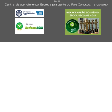
Paulo
A Giuliana Flores é a única floricultura online em Porto da Folha com um
Central de atendimento:
Escreva pra gente
ou Fale Conosco:
(11) 4224­9930
sistema de entrega rápida. É isso mesmo! Visite nossas galerias de
presentes, escolha a flor ou o mimo que mais combina com a
homenageada e escreva um delicado cartão. Nós fazemos a entrega do
presente escolhido na data marcada ou em até 3 horas nos principais
bairros de Porto da Folha. Giuliana Flores, a floricultura online do jeito que
você merece!
Além disso, os horários ainda podem ser agendados de acordo com a sua
preferência, seja manhã, tarde ou noite. Tudo para que a sua surpresa saia
do jeito que deseja. Confira todas as nossas opções de presentes e
compartilhe suas memórias nos marcando nas redes sociais
@giulianafloresoficial!
ARACAJU
LAGARTO
ITABAIANA
OUTRAS CIDADES
SÃO CRISTÓVÃO
ESTÂNCIA
DE SERGIPE