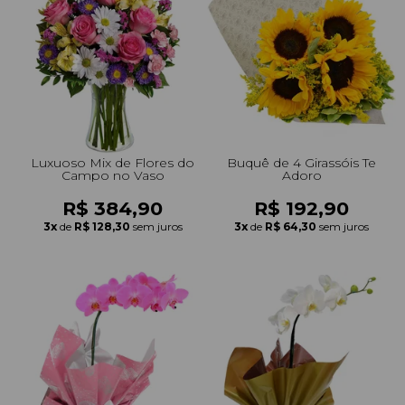
+Presentes com Flores
+Presentes por Ocasião
+Presentes para Família
+Presentes para Todos
+Tipo de Cesta
+Tipos de Buquês
+Tipos de Arranjos
+Tipos de Flores
+Por Cores
+Cidades do Sul
+Cidades do Sudeste
+Cidades do Norte
+Cidades do Nordeste
Luxuoso Mix de Flores do
Buquê de 4 Girassóis Te
Campo no Vaso
Adoro
R$ 384,90
R$ 192,90
3x
de
R$ 128,30
sem juros
3x
de
R$ 64,30
sem juros