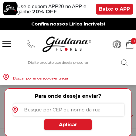
Use o cupom APP20 no APP e
Baixe o APP
20% OFF
ganhe
Confira nossos Lírios incríveis!
0
Buscar por endereço de entrega
Home
|
Floricultura Perto De Mim
|
Floricultura Sergipe
|
Para onde deseja enviar?
Floricultura Porto Da Folha
FLORICULTURA PORTO DA FOLHA
Monte seu Presente
Românticos
Para Mãe
Para Crianças
Café da Manh
Aniversário
Para Mulheres
Rosas
Aniversário
Astromélias
Aniversário
Vermelhas
Rosas
Margaridas
A Bela Rosa Encantada
Flores Vermelhas
Floricultura Porto Alegre
Floricultura São Paulo
Floricultura Brasília
Floricultura Manaus
Floricultura Fortaleza
Presentes com Flores
Tipo de Cesta
Tipos de Buquês
Tipos de Arranjos
Tipos de Flores
Cidades do Sul
Procurando flores online em Porto da Folha ? Com a Giu
você tem mais de 1000 opções de flores, buquês, arranjos e
ramalhetes, além de cestas de café da manhã, cestas de
Aplicar
chocolates e muito mais para presentear quem você ama ou
simplesmente decorar um espaço especial da sua casa.
Os Mais Vendidos
Pedidos de Namoro
Para Pai
Para Amiga
Chá da Tarde
Kits Românticos
Para Homens
Girassóis
Românticos
Gérberas
Casamento
Amarelas
Girassol
Lírios
Fabulosa Rosa Encantada
Flores Amarelas
Floricultura Curitiba
Floricultura Rio de Janeiro
Floricultura Goiânia
Floricultura Belém
Floricultura Salvador
Presentes por Ocasião
Cestas por Ocasião
Buquês por Ocasião
Arranjos por Ocasião
Vasos de Flores
Cidades do Sudeste
Ordernar
Refinar
Conheça nossas flores e presentes.
Leia mais
0