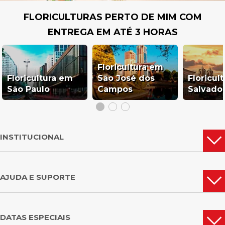
FLORICULTURAS PERTO DE MIM COM
ENTREGA DE FLORES PORTO DA FOLHA
ENTREGA EM ATÉ 3 HORAS
A mamãe ou a irmã está fazendo aniversário e você deseja um presente
delicado para tornar esse dia ainda melhor? Então você precisa conhecer as
opções de rosas para presente da floricultura online em Porto da Folha
Giuliana Flores. Há sugestões de buquês, arranjos, rosas com chocolates e a
inconfundível e exclusiva rosa encantada com vida útil de até 2 anos. Tenho
Floricultura em
certeza de que ela vai amar o presente.
Floricultura em
São José dos
Floricul
São Paulo
Campos
Salvado
Vai começar a mudar a decoração da casa nova e precisa de uma
floricultura online na em Porto da Folha para colocar o plano em prática?
Então você está no lugar certo! Na Giuliana Flores você tem à disposição
uma grande variedade de buquês e arranjos de rosas, orquídeas,
margaridinhas, astromélias, girassóis e outras flores que são ideais para
deixar qualquer ambiente mais bonito e delicado.
INSTITUCIONAL
FLORES EM PORTO DA FOLHA
A entrega de flores em Porto da Folha também é a solução para aqueles
AJUDA E SUPORTE
dias em que precisamos escolher um presente de última hora que seja
criativo e lindo. Para isso, basta selecionar tudo inquérito precisa em nosso
site e aguardar o envio. Flores, cestas de café da manhã, kits e produtos
diversos estão à sua disposição em nosso catálogo on-line. Tudo com o alto
padrão que só a Giuliana Flores oferece.
DATAS ESPECIAIS