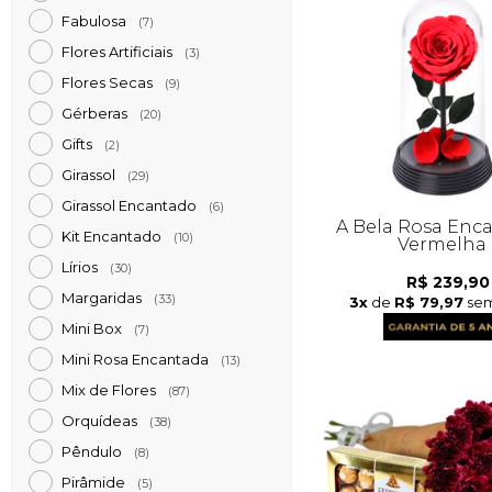
Fabulosa
(7)
Flores Artificiais
(3)
Flores Secas
(9)
Gérberas
(20)
Gifts
(2)
Girassol
(29)
Girassol Encantado
(6)
A Bela Rosa Enc
Kit Encantado
(10)
Vermelha
Lírios
(30)
R$ 239,90
Margaridas
(33)
3x
de
R$ 79,97
sem
Mini Box
(7)
Mini Rosa Encantada
(13)
Mix de Flores
(87)
Orquídeas
(38)
Pêndulo
(8)
Pirâmide
(5)