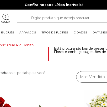
Confira nossos Lírios incríveis!
AJUDA
BUQUÊS
ARRANJOS
TIPOS DE FLORES
CIDADES
DATAS ES
loricultura Rio Bonito
Está procurando loja de presen
Flores e conheça sugestões de 
muitos outros presentes para d
mais
rodutos
especiais para você
Mais Vendido