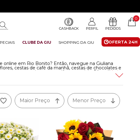
0
CASHBACK
PERFIL
PEDIDOS
OFERTA 24H
PECIAIS
CLUBE DA GIU
SHOPPING DA GIU
te online em Rio Bonito? Então, navegue na Giuliana
flores, cestas de café da manhã, cestas de chocolates e
atas comemorativas ou ocasiões especiais. Olha só!
Leia
Maior Preço
Menor Preço