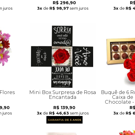
R$ 296,90
R$
 juros
3x
de
R$ 98,97
sem juros
3x
de
R$ 
Flores
Mini Box Surpresa de Rosa
Buquê de 6 R
Encantada
Caixa d
Chocolate -
9,90
R$ 139,90
R$
 juros
3x
de
R$ 46,63
sem juros
3x
de
R$ 