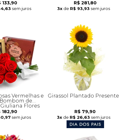
 133,90
R$ 281,80
44,63
sem juros
3x
de
R$ 93,93
sem juros
osas Vermelhas e
Girassol Plantado Presente
e Bombom de
 Giuliana Flores
 182,90
R$ 79,90
60,97
sem juros
3x
de
R$ 26,63
sem juros