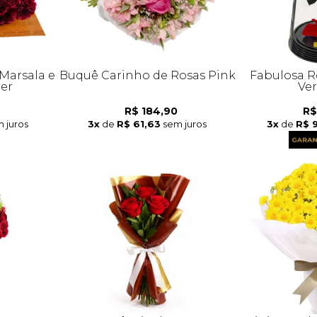
Marsala e
Buquê Carinho de Rosas Pink
Fabulosa R
her
Ve
R$ 184,90
R$
 juros
3x
de
R$ 61,63
sem juros
3x
de
R$ 