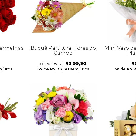
Vermelhas
Buquê Partitura Flores do
Mini Vaso d
Campo
Pla
R$ 99,90
R
de R$ 105,90
 juros
3x
de
R$ 33,30
sem juros
3x
de
R$ 