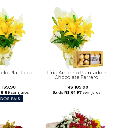
relo Plantado
Lírio Amarelo Plantado e
Chocolate Ferrero
 139,90
R$ 185,90
46,63
sem juros
3x
de
R$ 61,97
sem juros