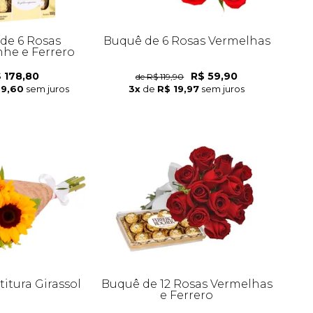
de 6 Rosas
Buquê de 6 Rosas Vermelhas
e e Ferrero
 178,80
R$ 59,90
de R$ 119,90
59,60
sem juros
3x
de
R$ 19,97
sem juros
itura Girassol
Buquê de 12 Rosas Vermelhas
e Ferrero