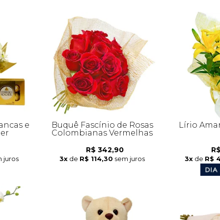
ancas e
Buquê Fascínio de Rosas
Lírio Ama
her
Colombianas Vermelhas
R$ 342,90
R$
 juros
3x
de
R$ 114,30
sem juros
3x
de
R$ 