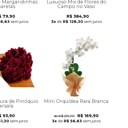
e Margaridinhas
Luxuoso Mix de Flores do
arelas
Campo no Vaso
$ 79,90
R$ 384,90
26,63
sem juros
3x
de
R$ 128,30
sem juros
tura de Pinóquio
Mini Orquídea Rara Branca
rsala
$ 93,90
R$ 169,90
de R$ 219,90
31,30
sem juros
3x
de
R$ 56,63
sem juros