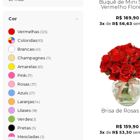
Buquê de Mini 
Vermelho Flor
R$ 169,90
Cor
3x
de
R$ 56,63
sem
Vermelhas
(125)
Coloridas
(93)
Brancas
(40)
Champagnes
(11)
Amarelas
(61)
Pink
(37)
Rosas
(37)
Azuis
(27)
Laranjas
(14)
Brisa de Rosas
Lilases
(18)
Verdes
(3)
R$ 159,90
Pretas
(5)
3x
de
R$ 53,30
sem
Mescladas
(3)