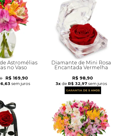
de Astromélias
Diamante de Mini Rosa
das no Vaso
Encantada Vermelha
R$ 169,90
R$ 98,90
90
56,63
sem juros
3x
de
R$ 32,97
sem juros