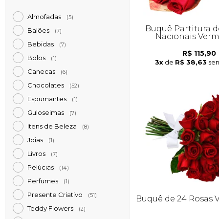
Almofadas
(5)
Buquê Partitura d
Balões
(7)
Nacionais Ver
Bebidas
(7)
R$ 115,90
Bolos
(1)
3x
de
R$ 38,63
sem
Canecas
(6)
Chocolates
(52)
Espumantes
(1)
Guloseimas
(7)
Itens de Beleza
(8)
Joias
(1)
Livros
(7)
Pelúcias
(14)
Perfumes
(1)
Presente Criativo
(51)
Buquê de 24 Rosas 
Teddy Flowers
(2)