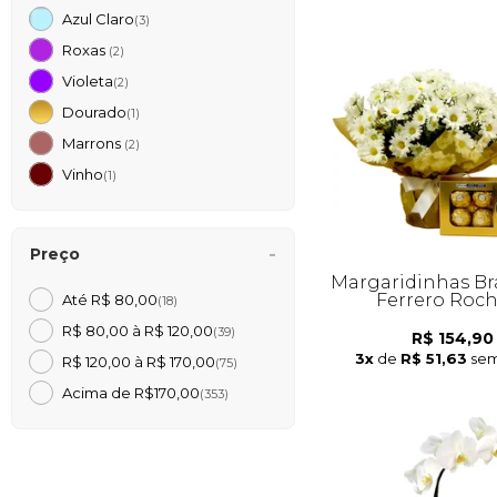
Azul Claro
(3)
Roxas
(2)
Violeta
(2)
Dourado
(1)
Marrons
(2)
Vinho
(1)
Preço
Margaridinhas Br
Ferrero Roc
Até R$ 80,00
(18)
R$ 80,00 à R$ 120,00
(39)
R$ 154,90
3x
de
R$ 51,63
sem
R$ 120,00 à R$ 170,00
(75)
Acima de R$170,00
(353)