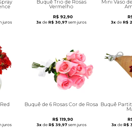
Spray
Buquê Trio de Rosas
Mini Vaso d
ence
Vermelho
Am
R$ 92,90
R
 juros
3x
de
R$ 30,97
sem juros
3x
de
R$ 
 Red
Buquê de 6 Rosas Cor de Rosa
Buquê Parti
Ma
R$ 119,90
R
 juros
3x
de
R$ 39,97
sem juros
3x
de
R$ 