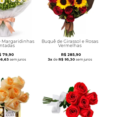
e Margaridinhas
Buquê de Girassol e Rosas
ntadas
Vermelhas
$ 79,90
R$ 285,90
26,63
sem juros
3x
de
R$ 95,30
sem juros