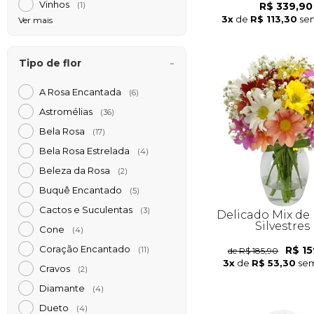
Vinhos
R$ 339,90
(1)
3x
de
R$ 113,30
sem
Ver mais
Tipo de flor
A Rosa Encantada
(6)
Astromélias
(36)
Bela Rosa
(17)
Bela Rosa Estrelada
(4)
Beleza da Rosa
(2)
Buquê Encantado
(5)
Cactos e Suculentas
(3)
Delicado Mix de 
Silvestres
Cone
(4)
Coração Encantado
R$ 15
de R$ 185,90
(11)
3x
de
R$ 53,30
sem
Cravos
(2)
Diamante
(4)
Dueto
(4)