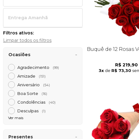
Entrega Amanh
Filtros ativos:
Limpar todos os filtros
Buquê de 12 Rosas 
Ocasiões
R$ 219,90
Agradecimento
(99)
3x
de
R$ 73,30
sem
Amizade
(151)
Aniversário
(54)
Boa Sorte
(16)
Condolências
(40)
Desculpas
(1)
Ver mais
Presentes