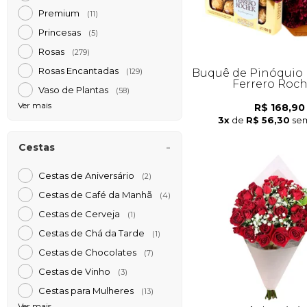
Premium
(11)
Princesas
(5)
Rosas
(279)
Rosas Encantadas
Buquê de Pinóquio 
(129)
Ferrero Roc
Vaso de Plantas
(58)
Ver mais
R$ 168,90
3x
de
R$ 56,30
sem
Cestas
Cestas de Aniversário
(2)
Cestas de Café da Manh
(4)
Cestas de Cerveja
(1)
Cestas de Chá da Tarde
(1)
Cestas de Chocolates
(7)
Cestas de Vinho
(3)
Cestas para Mulheres
(13)
Ver mais