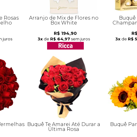
e Rosas
Arranjo de Mix de Flores no
Buquê 
melho
Box White
Champanh
R$ 194,90
R$
 juros
3x
de
R$ 64,97
sem juros
3x
de
R$ 
Vermelhas
Buquê Te Amarei Até Durar a
Buquê Part
Última Rosa