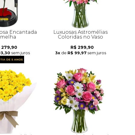
osa Encantada
Luxuosas Astromélias
rmelha
Coloridas no Vaso
 279,90
R$ 299,90
93,30
sem juros
3x
de
R$ 99,97
sem juros