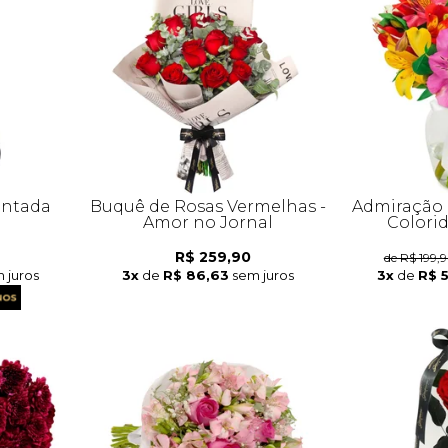
antada
Buquê de Rosas Vermelhas -
Admiração 
Amor no Jornal
Colori
R$ 259,90
de R$ 199,
 juros
3x
de
R$ 86,63
sem juros
3x
de
R$ 