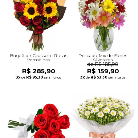
+Presentes com Flores
+Presentes por Ocasião
+Presentes para Família
+Presentes para Todos
+Tipo de Cesta
+Tipos de Buquês
+Tipos de Arranjos
+Tipos de Flores
+Por Cores
+Cidades do Sul
+Cidades do Sudeste
+Cidades do Norte
+Cidades do Nordeste
Buquê de Girassol e Rosas
Delicado Mix de Flores
Vermelhas
Silvestres
de R$ 185,90
R$ 285,90
R$ 159,90
3x
de
R$ 95,30
sem juros
3x
de
R$ 53,30
sem juros