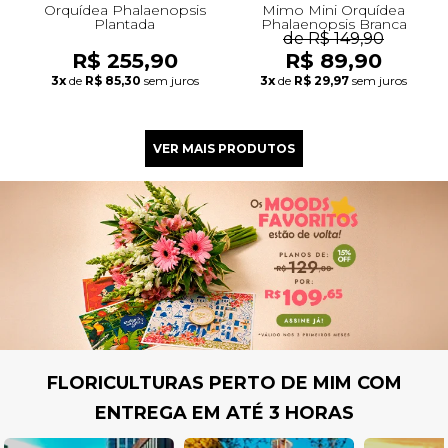
Orquídea Phalaenopsis
Mimo Mini Orquídea
Plantada
Phalaenopsis Branca
de R$ 149,90
R$ 255,90
R$ 89,90
3x
de
R$ 85,30
sem juros
3x
de
R$ 29,97
sem juros
FLORICULTURAS PERTO DE MIM COM
ENTREGA EM ATÉ 3 HORAS