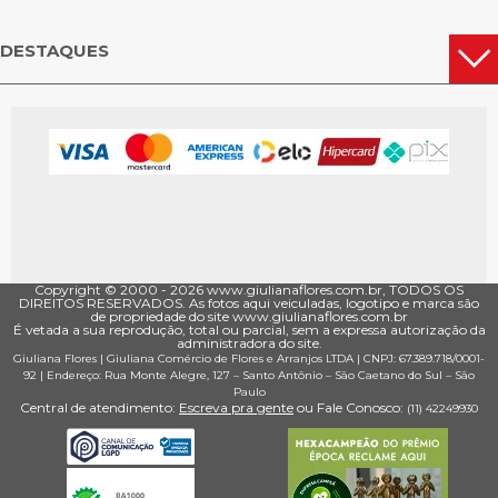
DESTAQUES
Copyright © 2000 - ­2026 www.giulianaflores.com.br, TODOS OS
DIREITOS RESERVADOS. As fotos aqui veiculadas, logotipo e marca são
de propriedade do site www.giulianaflores.com.br
É vetada a sua reprodução, total ou parcial, sem a expressa autorização da
administradora do site.
Giuliana Flores
|
Giuliana Comércio de Flores e Arranjos LTDA
| CNPJ: 67.389.718/0001­
92 |
Endereço: Rua Monte Alegre, 127
– Santo Antônio –
São Caetano do Sul
–
São
Paulo
Central de atendimento:
Escreva pra gente
ou Fale Conosco:
(11) 4224­9930