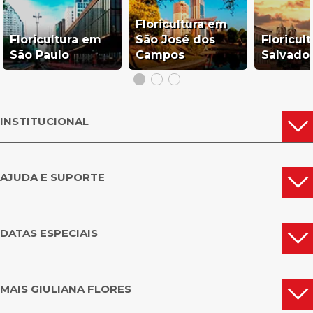
Floricultura em
Floricultura em
São José dos
Floricul
São Paulo
Campos
Salvado
INSTITUCIONAL
AJUDA E SUPORTE
DATAS ESPECIAIS
MAIS GIULIANA FLORES