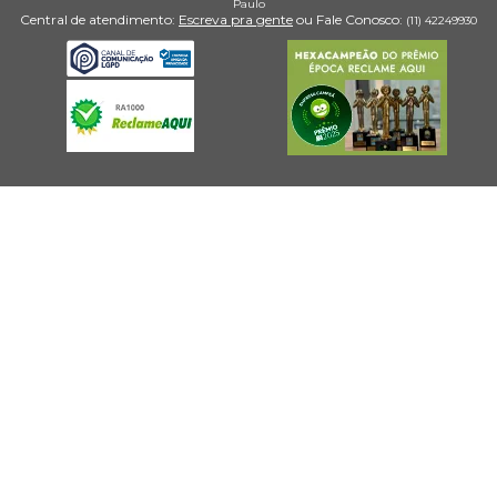
Paulo
Central de atendimento:
Escreva pra gente
ou Fale Conosco:
(11) 4224­9930