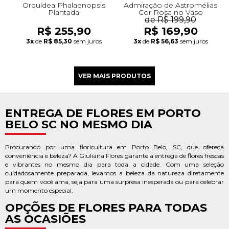
Orquídea Phalaenopsis
Admiração de Astromélias
Plantada
Cor Rosa no Vaso
de R$ 199,90
R$ 255,90
R$ 169,90
3x
de
R$ 85,30
sem juros
3x
de
R$ 56,63
sem juros
ENTREGA DE FLORES EM PORTO
BELO SC NO MESMO DIA
Procurando por uma floricultura em Porto Belo, SC, que ofereça
conveniência e beleza? A Giuliana Flores garante a entrega de flores frescas
e vibrantes no mesmo dia para toda a cidade. Com uma seleção
cuidadosamente preparada, levamos a beleza da natureza diretamente
para quem você ama, seja para uma surpresa inesperada ou para celebrar
um momento especial.
OPÇÕES DE FLORES PARA TODAS
AS OCASIÕES