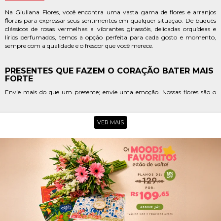
Na Giuliana Flores, você encontra uma vasta gama de flores e arranjos
florais para expressar seus sentimentos em qualquer situação. De buquês
clássicos de rosas vermelhas a vibrantes girassóis, delicadas orquídeas e
lírios perfumados, temos a opção perfeita para cada gosto e momento,
sempre com a qualidade e o frescor que você merece.
PRESENTES QUE FAZEM O CORAÇÃO BATER MAIS
FORTE
Envie mais do que um presente; envie uma emoção. Nossas flores são o
símbolo ideal para transformar momentos simples em inesquecíveis.
Descubra em nosso catálogo os mais belos presentes românticos, capazes
de aquecer corações e criar memórias duradouras, transmitindo carinho,
VER MAIS
amor e admiração com a delicadeza de cada pétala.
OPÇÕES PARA CELEBRAR, AGRADECER E
ACOLHER
CELEBRE AS DATAS MAIS IMPORTANTES COM A
GIULIANA FLORES. TEMOS OPÇÕES ENCANTADORAS
PARA O DIA DOS NAMORADOS, ARRANJOS
DESLUMBRANTES PARA O DIA DAS MÃES, PRESENTES
CHEIOS DE CARINHO PARA O DIA DOS PAIS,
HOMENAGENS ESPECIAIS PARA O DIA DA MULHER E
CELEBRAÇÕES VIBRANTES PARA ANIVERSÁRIOS. PARA