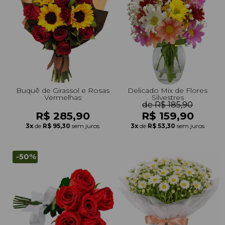
+Presentes com Flores
+Presentes por Ocasião
+Presentes para Família
+Presentes para Todos
+Tipo de Cesta
+Tipos de Buquês
+Tipos de Arranjos
+Tipos de Flores
+Por Cores
+Cidades do Sul
+Cidades do Sudeste
+Cidades do Norte
+Cidades do Nordeste
Buquê de Girassol e Rosas
Delicado Mix de Flores
Vermelhas
Silvestres
de R$ 185,90
R$ 285,90
R$ 159,90
3x
de
R$ 95,30
sem juros
3x
de
R$ 53,30
sem juros
-50%