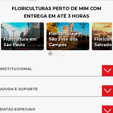
DUQUE DE CAXIAS
DO RIO DE
GOYTACAZES
JANEIRO
FLORICULTURAS PERTO DE MIM COM
ENTREGA EM ATÉ 3 HORAS
Floricultura em
Floricultura em
São José dos
Floricul
São Paulo
Campos
Salvado
INSTITUCIONAL
AJUDA E SUPORTE
DATAS ESPECIAIS