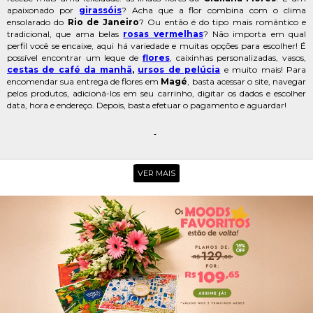
apaixonado por
girassóis
? Acha que a flor combina com o clima
ensolarado do
Rio de Janeiro
? Ou então é do tipo mais romântico e
tradicional, que ama belas
rosas vermelhas
? Não importa em qual
perfil você se encaixe, aqui há variedade e muitas opções para escolher! É
possível encontrar um leque de
flores
, caixinhas personalizadas, vasos,
cestas de café da manh
,
ursos de pelúcia
e muito mais! Para
encomendar sua entrega de flores em
Magé
, basta acessar o site, navegar
pelos produtos, adicioná-los em seu carrinho, digitar os dados e escolher
data, hora e endereço. Depois, basta efetuar o pagamento e aguardar!
FLORICULTURA EM MAGÉ
Agora, a Baixada Fluminense tem a melhor floricultura on-line disponível
para realizar entrega de flores em
Magé
sem maiores dores de cabeça!
VER MAIS
Com toda a qualidade da
Giuliana Flores
, você encontra produtos
novos, vivos, perfumados e encantadores. Ainda há uma parceria incrível
com floristas locais para deixar o
presente
ainda melhor.
Recebeu flores em
Magé
e quer compartilhar conosco? Então poste uma
foto no
Instagram
e marque o nosso perfil
@giulianafloresoficial
!
NITERÓI
SÃO GONÇALO
NOVA IGUAÇU
OUTRAS CIDADES
CAMPOS DOS