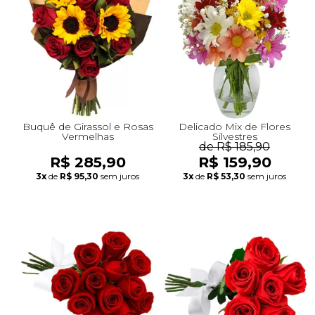
+Presentes com Flores
+Presentes por Ocasião
+Presentes para Família
+Presentes para Todos
+Tipo de Cesta
+Tipos de Buquês
+Tipos de Arranjos
+Tipos de Flores
+Por Cores
+Cidades do Sul
+Cidades do Sudeste
+Cidades do Norte
+Cidades do Nordeste
Buquê de Girassol e Rosas
Delicado Mix de Flores
Vermelhas
Silvestres
de R$ 185,90
R$ 285,90
R$ 159,90
3x
de
R$ 95,30
sem juros
3x
de
R$ 53,30
sem juros