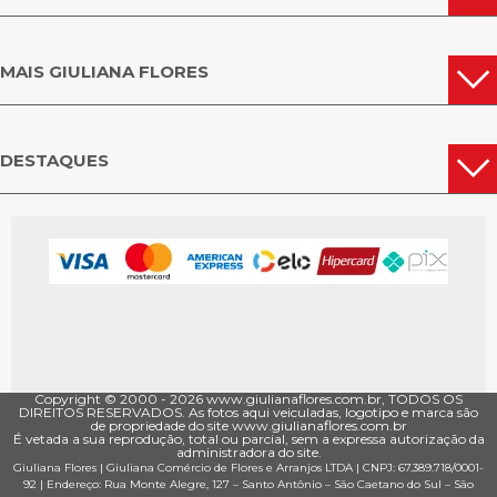
MAIS GIULIANA FLORES
DESTAQUES
Copyright © 2000 - ­2026 www.giulianaflores.com.br, TODOS OS
DIREITOS RESERVADOS. As fotos aqui veiculadas, logotipo e marca são
de propriedade do site www.giulianaflores.com.br
É vetada a sua reprodução, total ou parcial, sem a expressa autorização da
administradora do site.
Giuliana Flores
|
Giuliana Comércio de Flores e Arranjos LTDA
| CNPJ: 67.389.718/0001­
92 |
Endereço: Rua Monte Alegre, 127
– Santo Antônio –
São Caetano do Sul
–
São