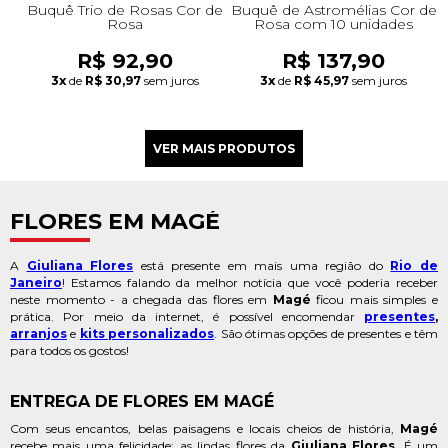
Buquê Trio de Rosas Cor de
Buquê de Astromélias Cor de
Rosa
Rosa com 10 unidades
R$ 92,90
R$ 137,90
3x
de
R$ 30,97
sem juros
3x
de
R$ 45,97
sem juros
FLORES EM MAGÉ
A
Giuliana Flores
está presente em mais uma região do
Rio de
Janeiro
! Estamos falando da melhor notícia que você poderia receber
neste momento - a chegada das flores em
Magé
ficou mais simples e
prática. Por meio da internet, é possível encomendar
presentes
,
arranjos
e
kits personalizados
. São ótimas opções de presentes e têm
para todos os gostos!
ENTREGA DE FLORES EM MAGÉ
Com seus encantos, belas paisagens e locais cheios de história,
Magé
recebe mais uma felicidade: as lindas flores da
Giuliana Flores
. É um