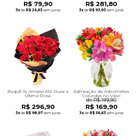
R$ 79,90
R$ 281,80
3x
de
R$ 26,63
sem juros
3x
de
R$ 93,93
sem juros
Buquê Te Amarei Até Durar a
Admiração de Astromélias
Última Rosa
Coloridas no Vaso
de R$ 199,90
R$ 296,90
R$ 169,90
3x
de
R$ 98,97
sem juros
3x
de
R$ 56,63
sem juros