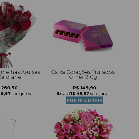
rmelhas Avulsas
Caixa Corações Trufados
elofane
Ofner 210g
 260,90
R$ 149,90
86,97
sem juros
3x
de
R$ 49,97
sem juros