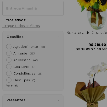
Entrega Amanh
Filtros ativos:
Limpar todos os filtros
Surpresa de Girassó
Ocasiões
R$ 219,90
Agradecimento
(81)
3x
de
R$ 73,30
sem
Amizade
(133)
Aniversário
(40)
Boa Sorte
(9)
Condolências
(26)
Desculpas
(1)
Ver mais
Presentes