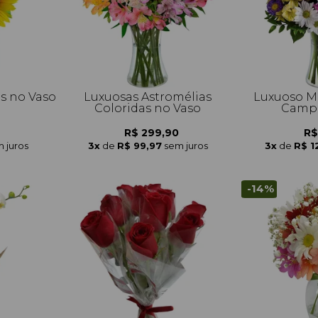
is no Vaso
Luxuosas Astromélias
Luxuoso Mi
Coloridas no Vaso
Campo
R$ 299,90
R$
 juros
3x
de
R$ 99,97
sem juros
3x
de
R$ 1
-14%