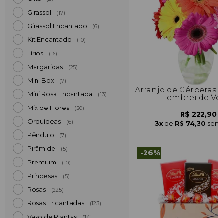
Girassol
(17)
Girassol Encantado
(6)
Kit Encantado
(10)
Lírios
(16)
Margaridas
(25)
Mini Box
(7)
Arranjo de Gérberas
Mini Rosa Encantada
(13)
Lembrei de V
Mix de Flores
(50)
R$ 222,90
Orquídeas
(6)
3x
de
R$ 74,30
sem
Pêndulo
(7)
Pirâmide
(5)
-26%
Premium
(10)
Princesas
(5)
Rosas
(225)
Rosas Encantadas
(123)
Vaso de Plantas
(14)