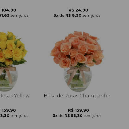
 184,90
R$ 24,90
61,63
sem juros
3x
de
R$ 8,30
sem juros
 Rosas Yellow
Brisa de Rosas Champanhe
 159,90
R$ 159,90
53,30
sem juros
3x
de
R$ 53,30
sem juros