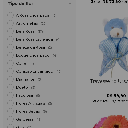
3x
de
R$ 73,30
sem
Tipo de flor
A Rosa Encantada
(6)
Astromélias
(23)
Bela Rosa
(17)
Bela Rosa Estrelada
(4)
Beleza da Rosa
(2)
Buquê Encantado
(4)
Cone
(4)
Coração Encantado
(10)
Diamante
(3)
Travesseiro Urs
Dueto
(3)
Fabulosa
R$ 59,90
(6)
3x
de
R$ 19,97
sem
Flores Artificiais
(3)
Flores Secas
(8)
Gérberas
(12)
Gifts
(2)