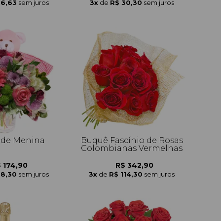
56,63
sem juros
3x
de
R$ 30,30
sem juros
 de Menina
Buquê Fascínio de Rosas
Colombianas Vermelhas
 174,90
R$ 342,90
58,30
sem juros
3x
de
R$ 114,30
sem juros