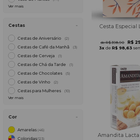
Ver mais
Cestas
Cesta Especial 
Cestas de Aniversário
(2)
R$ 2
de R$ 398,90
Cestas de Café da Manh
3x
de
R$ 98,63
sem
(3)
Cestas de Cerveja
(1)
Cestas de Chá da Tarde
(1)
Cestas de Chocolates
(5)
Cestas de Vinho
(2)
Cestas para Mulheres
(10)
Ver mais
Cor
Amarelas
(46)
Amandita Lacta
Coloridas
(123)