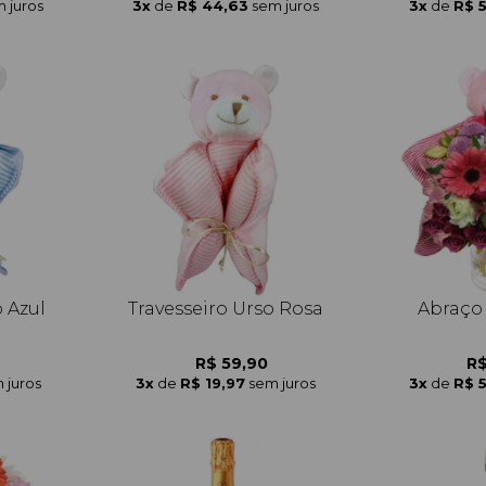
 juros
3x
de
R$ 44,63
sem juros
3x
de
R$ 
o Azul
Travesseiro Urso Rosa
Abraço
R$ 59,90
R$
 juros
3x
de
R$ 19,97
sem juros
3x
de
R$ 