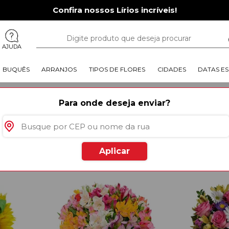
Confira nossos Lírios incríveis!
AJUDA
BUQUÊS
ARRANJOS
TIPOS DE FLORES
CIDADES
DATAS ES
|
Floricultura Jataúba
Para onde deseja enviar?
rodutos
especiais para você
Aplicar
Mais Vendido