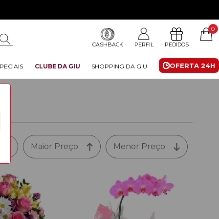
0
CASHBACK
PERFIL
PEDIDOS
OFERTA 24H
PECIAIS
CLUBE DA GIU
SHOPPING DA GIU
Maior Preço
Menor Preço