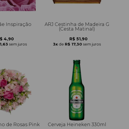
ãe Inspiração
ARJ Cestinha de Madeira G
(Cesta Matinal)
$ 4,90
R$ 51,90
1,63
sem juros
3x
de
R$ 17,30
sem juros
o de Rosas Pink
Cerveja Heineken 330ml