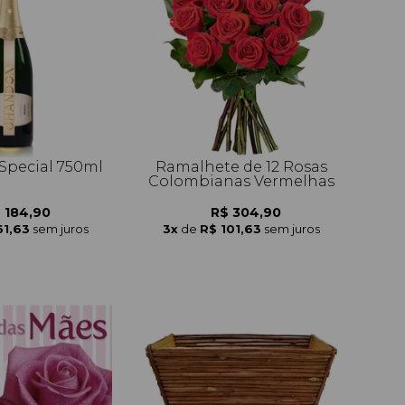
pecial 750ml
Ramalhete de 12 Rosas
Colombianas Vermelhas
 184,90
R$ 304,90
61,63
sem juros
3x
de
R$ 101,63
sem juros