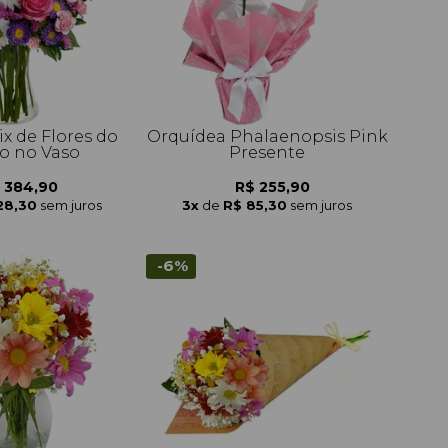
x de Flores do
Orquídea Phalaenopsis Pink
 no Vaso
Presente
 384,90
R$ 255,90
28,30
sem juros
3x
de
R$ 85,30
sem juros
-6%