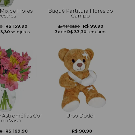
Mix de Flores
Buquê Partitura Flores do
vestres
Campo
R$ 159,90
R$ 99,90
90
de R$ 105,90
53,30
sem juros
3x
de
R$ 33,30
sem juros
 Astromélias Cor
Urso Dodói
 no Vaso
R$ 169,90
R$ 90,90
90