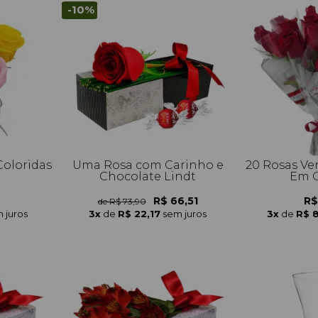
-10%
Coloridas
Uma Rosa com Carinho e
20 Rosas Ve
Chocolate Lindt
Em C
R$ 66,51
R$
de R$ 73,90
 juros
3x
de
R$ 22,17
sem juros
3x
de
R$ 