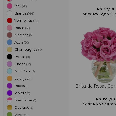
Pink
(28)
R$ 37,90
Brancas
3x
de
R$ 12,63
sem
(44)
Vermelhas
(114)
Rosas
(31)
Marrons
(6)
Azuis
(30)
Champagnes
(10)
Pretas
(8)
Lilases
(12)
Azul Claro
(5)
Laranjas
(7)
Brisa de Rosas Cor
Roxas
(1)
Violeta
(2)
R$ 159,90
Mescladas
(1)
3x
de
R$ 53,30
sem
Dourado
(2)
Verdes
(1)