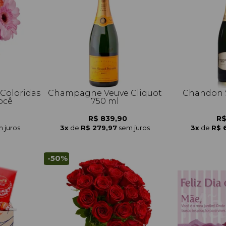
 Coloridas
Champagne Veuve Cliquot
Chandon S
ocê
750 ml
R$ 839,90
R$
 juros
3x
de
R$ 279,97
sem juros
3x
de
R$ 
-50%