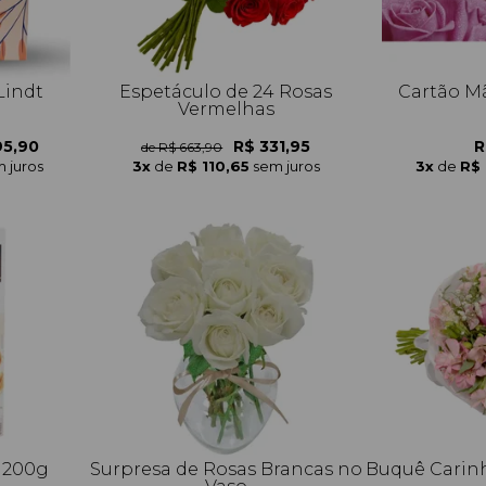
Lindt
Espetáculo de 24 Rosas
Cartão M
Vermelhas
95,90
R$ 331,95
R
de R$ 663,90
 juros
3x
de
R$ 110,65
sem juros
3x
de
R$ 
 200g
Surpresa de Rosas Brancas no
Buquê Carinh