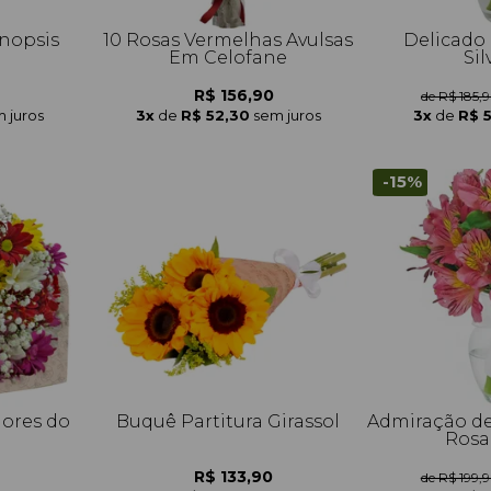
nopsis
10 Rosas Vermelhas Avulsas
Delicado 
Em Celofane
Sil
R$ 156,90
de R$ 185,
 juros
3x
de
R$ 52,30
sem juros
3x
de
R$ 
-15%
ores do
Buquê Partitura Girassol
Admiração de
Rosa
R$ 133,90
de R$ 199,