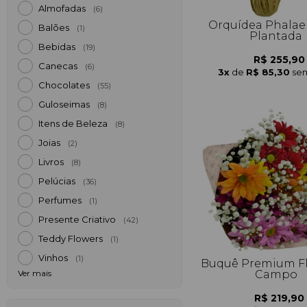
Almofadas
(6)
Orquídea Phalae
Balões
(1)
Plantada
Bebidas
(19)
R$ 255,90
Canecas
(6)
3x
de
R$ 85,30
sem
Chocolates
(55)
Guloseimas
(8)
Itens de Beleza
(8)
Joias
(2)
Livros
(8)
Pelúcias
(36)
Perfumes
(1)
Presente Criativo
(42)
Teddy Flowers
(1)
Vinhos
(1)
Buquê Premium Fl
Campo
Ver mais
R$ 219,90