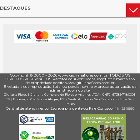
DESTAQUES
Copyright © 2000 - ­2026 www.giulianaflores.com.br, TODOS OS
DIREITOS RESERVADOS. As fotos aqui veiculadas, logotipo e marca são
de propriedade do site www.giulianaflores.com.br
É vetada a sua reprodução, total ou parcial, sem a expressa autorização da
administradora do site.
Giuliana Flores
|
Giuliana Comércio de Flores e Arranjos LTDA
| CNPJ: 67.389.718/0001­
92 |
Endereço: Rua Monte Alegre, 127
– Santo Antônio –
São Caetano do Sul
–
São
Paulo
Central de atendimento:
Escreva pra gente
ou Fale Conosco:
(11) 4224­9930