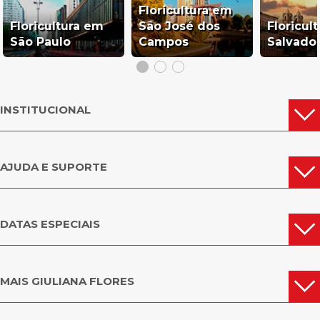
Floricultura em
Floricultura em
São José dos
Floricul
São Paulo
Campos
Salvado
INSTITUCIONAL
AJUDA E SUPORTE
DATAS ESPECIAIS
MAIS GIULIANA FLORES