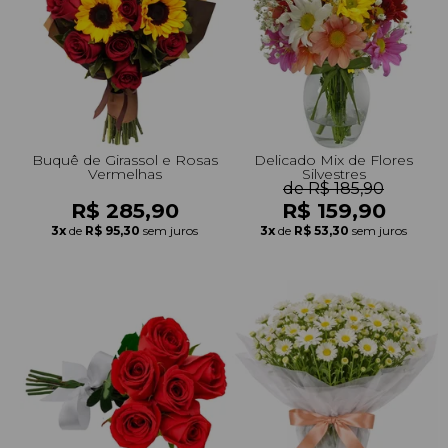
+Presentes com Flores
+Presentes por Ocasião
+Presentes para Família
+Presentes para Todos
+Tipo de Cesta
+Tipos de Buquês
+Tipos de Arranjos
+Tipos de Flores
+Por Cores
+Cidades do Sul
+Cidades do Sudeste
+Cidades do Norte
+Cidades do Nordeste
Buquê de Girassol e Rosas
Delicado Mix de Flores
Vermelhas
Silvestres
de R$ 185,90
R$ 285,90
R$ 159,90
3x
de
R$ 95,30
sem juros
3x
de
R$ 53,30
sem juros