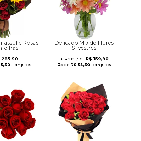
irassol e Rosas
Delicado Mix de Flores
melhas
Silvestres
 285,90
R$ 159,90
de R$ 185,90
95,30
sem juros
3x
de
R$ 53,30
sem juros