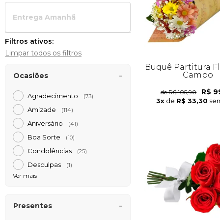
Entrega Amanh
Filtros ativos:
Limpar todos os filtros
Buquê Partitura F
Campo
Ocasiões
R$ 9
de R$ 105,90
Agradecimento
(73)
3x
de
R$ 33,30
sem
Amizade
(114)
Aniversário
(41)
Boa Sorte
(10)
Condolências
(25)
Desculpas
(1)
Ver mais
Presentes