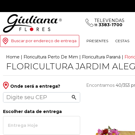
TELEVENDAS
3383-1700
11
Buscar por endereço de entrega
PRESENTES
CESTAS
Home
|
Floricultura Perto De Mim
|
Floricultura Paran
|
Flori
FLORICULTURA JARDIM ALE
Encontramos
40/353
p
Onde será a entrega?
Escolher data de entrega
Entrega Hoje