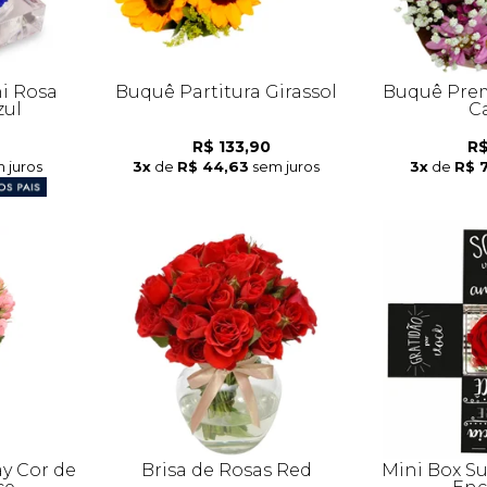
i Rosa
Buquê Partitura Girassol
Buquê Prem
zul
C
R$ 133,90
R$
 juros
3x
de
R$ 44,63
sem juros
3x
de
R$ 
y Cor de
Brisa de Rosas Red
Mini Box S