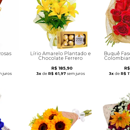
Rosas
Lírio Amarelo Plantado e
Buquê Fas
Chocolate Ferrero
Colombian
R$ 185,90
R$
 juros
3x
de
R$ 61,97
sem juros
3x
de
R$ 1