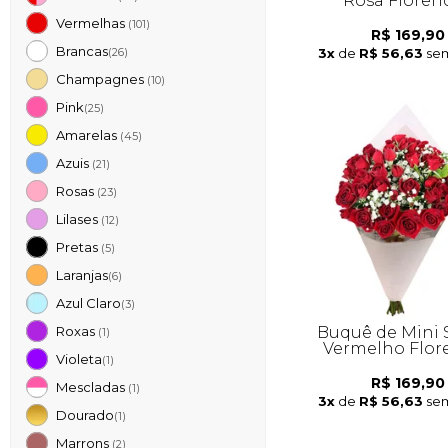
Rosa Floren
Vermelhas
(101)
R$ 169,90
Brancas
3x
de
R$ 56,63
sem
(26)
Champagnes
(10)
Pink
(25)
Amarelas
(45)
Azuis
(21)
Rosas
(23)
Lilases
(12)
Pretas
(5)
Laranjas
(6)
Azul Claro
(3)
Buquê de Mini 
Roxas
(1)
Vermelho Flor
Violeta
(1)
R$ 169,90
Mescladas
(1)
3x
de
R$ 56,63
sem
Dourado
(1)
Marrons
(2)