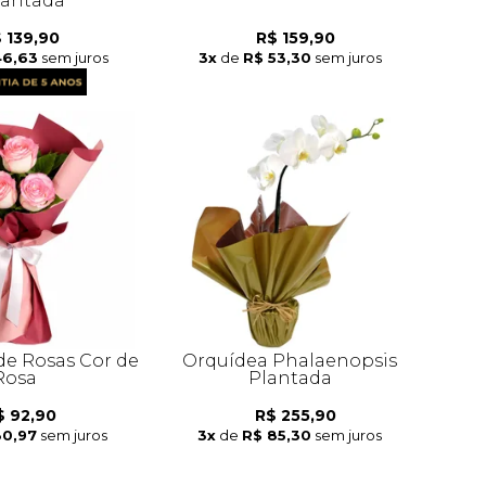
antada
 139,90
R$ 159,90
46,63
sem juros
3x
de
R$ 53,30
sem juros
de Rosas Cor de
Orquídea Phalaenopsis
Rosa
Plantada
$ 92,90
R$ 255,90
30,97
sem juros
3x
de
R$ 85,30
sem juros