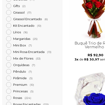
Gifts
(2)
Girassol
(17)
Girassol Encantado
(6)
Kit Encantado
(10)
Lírios
(16)
Margaridas
(25)
Buquê Trio de 
Mini Box
(7)
Vermelho
Mini Rosa Encantada
(13)
R$ 92,90
Mix de Flores
(53)
3x
de
R$ 30,97
sem
Orquídeas
(7)
Pêndulo
(7)
Pirâmide
(5)
Premium
(10)
Princesas
(5)
Rosas
(224)
Rosas Encantadas
(125)