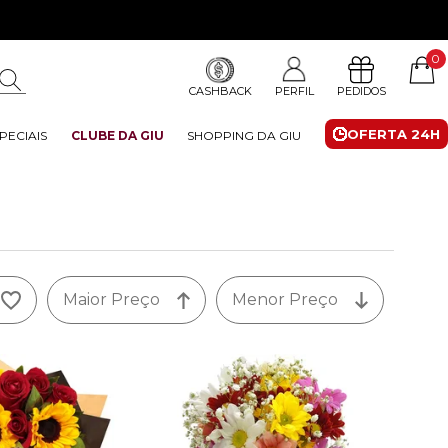
0
CASHBACK
PERFIL
PEDIDOS
OFERTA 24H
PECIAIS
CLUBE DA GIU
SHOPPING DA GIU
Maior Preço
Menor Preço