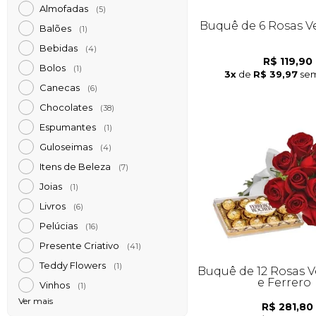
Almofadas
(5)
Buquê de 6 Rosas 
Balões
(1)
Bebidas
(4)
R$ 119,90
Bolos
(1)
3x
de
R$ 39,97
sem
Canecas
(6)
Chocolates
(38)
Espumantes
(1)
Guloseimas
(4)
Itens de Beleza
(7)
Joias
(1)
Livros
(6)
Pelúcias
(16)
Presente Criativo
(41)
Teddy Flowers
(1)
Buquê de 12 Rosas 
e Ferrero
Vinhos
(1)
Ver mais
R$ 281,80