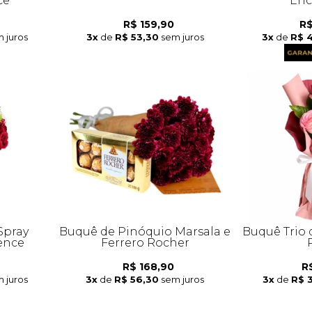
ce
Enc
R$ 159,90
R$
 juros
3x
de
R$ 53,30
sem juros
3x
de
R$ 
Spray
Buquê de Pinóquio Marsala e
Buquê Trio 
ence
Ferrero Rocher
R$ 168,90
R
 juros
3x
de
R$ 56,30
sem juros
3x
de
R$ 