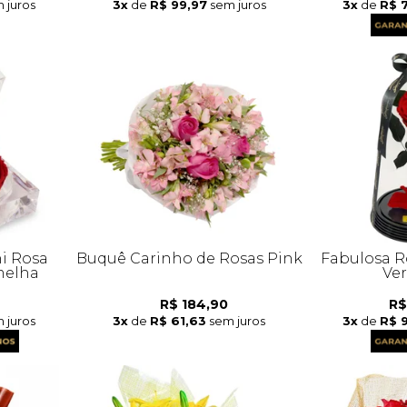
 juros
3x
de
R$ 99,97
sem juros
3x
de
R$ 
i Rosa
Buquê Carinho de Rosas Pink
Fabulosa R
melha
Ve
R$ 184,90
R$
 juros
3x
de
R$ 61,63
sem juros
3x
de
R$ 