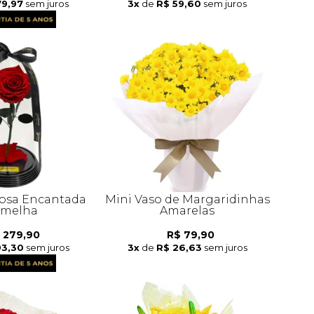
79,97
sem juros
3x
de
R$ 59,60
sem juros
osa Encantada
Mini Vaso de Margaridinhas
rmelha
Amarelas
 279,90
R$ 79,90
93,30
sem juros
3x
de
R$ 26,63
sem juros