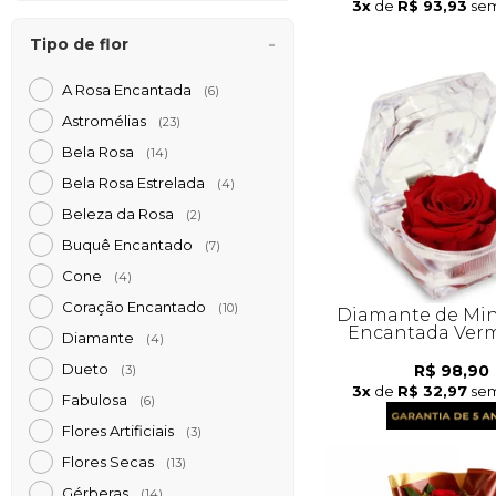
3x
de
R$ 93,93
sem
Tipo de flor
A Rosa Encantada
(6)
Astromélias
(23)
Bela Rosa
(14)
Bela Rosa Estrelada
(4)
Beleza da Rosa
(2)
Buquê Encantado
(7)
Cone
(4)
Coração Encantado
(10)
Diamante de Min
Encantada Ver
Diamante
(4)
Dueto
R$ 98,90
(3)
3x
de
R$ 32,97
sem
Fabulosa
(6)
Flores Artificiais
(3)
Flores Secas
(13)
Gérberas
(14)