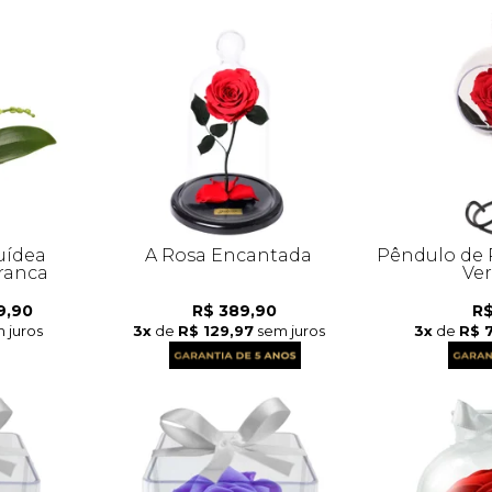
uídea
A Rosa Encantada
Pêndulo de 
ranca
Ve
9,90
R$ 389,90
R$
 juros
3x
de
R$ 129,97
sem juros
3x
de
R$ 