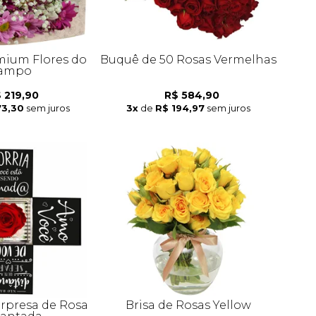
ium Flores do
Buquê de 50 Rosas Vermelhas
ampo
 219,90
R$ 584,90
73,30
sem juros
3x
de
R$ 194,97
sem juros
urpresa de Rosa
Brisa de Rosas Yellow