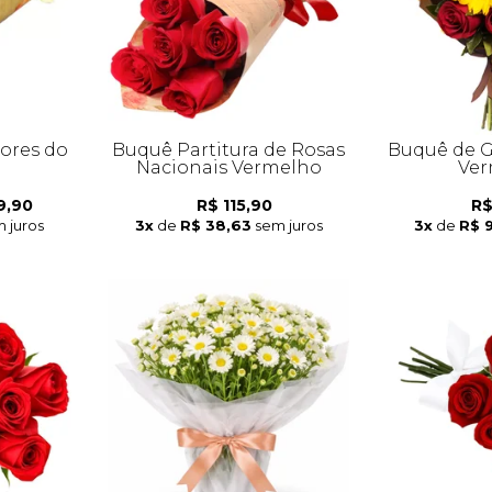
lores do
Buquê Partitura de Rosas
Buquê de G
Nacionais Vermelho
Ver
9,90
R$ 115,90
R$
 juros
3x
de
R$ 38,63
sem juros
3x
de
R$ 