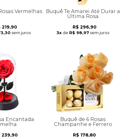
 Rosas Vermelhas
Buquê Te Amarei Até Durar a
Última Rosa
 219,90
R$ 296,90
73,30
sem juros
3x
de
R$ 98,97
sem juros
sa Encantada
Buquê de 6 Rosas
rmelha
Champanhe e Ferrero
 239,90
R$ 178,80