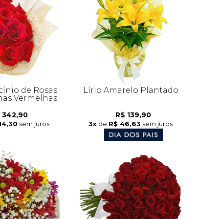
cínio de Rosas
Lírio Amarelo Plantado
as Vermelhas
 342,90
R$ 139,90
14,30
sem juros
3x
de
R$ 46,63
sem juros