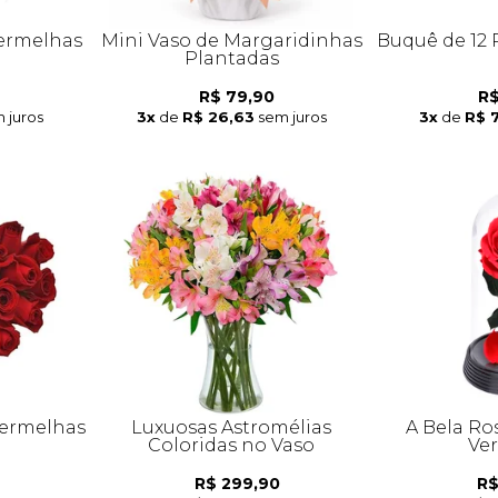
Vermelhas
Mini Vaso de Margaridinhas
Buquê de 12
Plantadas
R$ 79,90
R$
 juros
3x
de
R$ 26,63
sem juros
3x
de
R$ 
Vermelhas
Luxuosas Astromélias
A Bela Ro
Coloridas no Vaso
Ve
R$ 299,90
R$