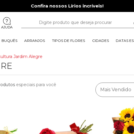
Confira nossos Lírios incríveis!
AJUDA
BUQUÊS
ARRANJOS
TIPOS DE FLORES
CIDADES
DATAS ES
cultura Jardim Alegre
GRE
rodutos
especiais para você
Mais Vendido