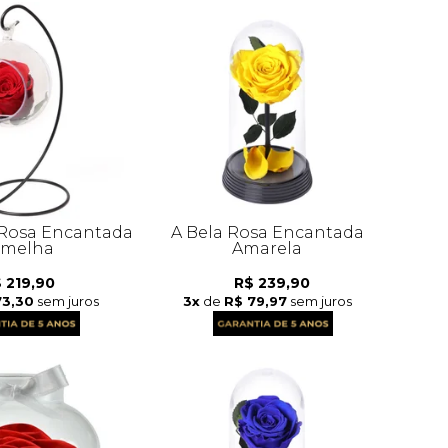
Rosa Encantada
A Bela Rosa Encantada
rmelha
Amarela
 219,90
R$ 239,90
73,30
sem juros
3x
de
R$ 79,97
sem juros