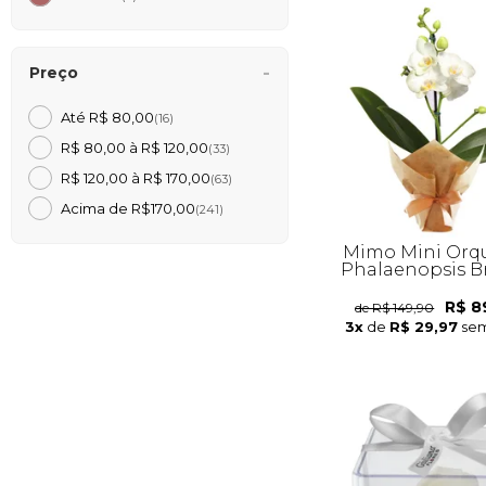
Preço
Até R$ 80,00
(16)
R$ 80,00 à R$ 120,00
(33)
R$ 120,00 à R$ 170,00
(63)
Acima de R$170,00
(241)
Mimo Mini Orq
Phalaenopsis B
R$ 8
de R$ 149,90
3x
de
R$ 29,97
sem