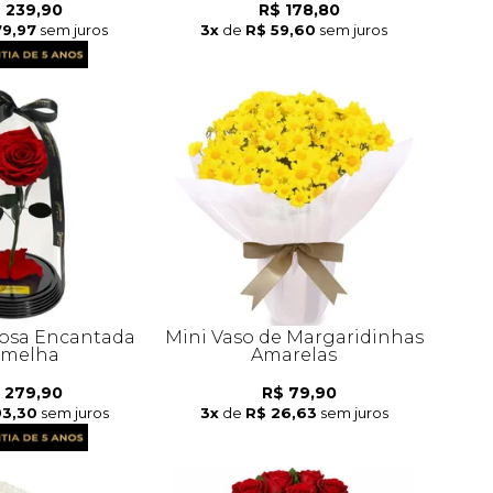
 239,90
R$ 178,80
79,97
sem juros
3x
de
R$ 59,60
sem juros
osa Encantada
Mini Vaso de Margaridinhas
rmelha
Amarelas
 279,90
R$ 79,90
93,30
sem juros
3x
de
R$ 26,63
sem juros