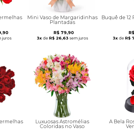
Vermelhas
Mini Vaso de Margaridinhas
Buquê de 12
Plantadas
9,90
R$ 79,90
R$
 juros
3x
de
R$ 26,63
sem juros
3x
de
R$ 
Vermelhas
Luxuosas Astromélias
A Bela Ro
Coloridas no Vaso
Ve