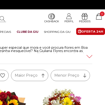
0
CASHBACK
PERFIL
PEDIDOS
OFERTA 24H
PECIAIS
CLUBE DA GIU
SHOPPING DA GIU
uper especial que mora e você procura flores em Boa
sinha inesquecível? Na Giuliana Flores encontra as
e flores, cestas de café da manhã e flores plantadas
 Não perca tempo, veja as opções de nossa floricultura
díveis.
Leia mais
Maior Preço
Menor Preço