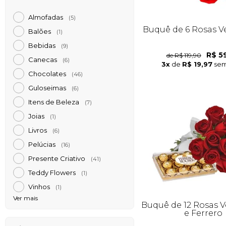
Almofadas
(5)
Buquê de 6 Rosas 
Balões
(1)
Bebidas
(9)
R$ 5
de R$ 119,90
Canecas
(6)
3x
de
R$ 19,97
sem
Chocolates
(46)
Guloseimas
(6)
Itens de Beleza
(7)
Joias
(1)
Livros
(6)
Pelúcias
(16)
Presente Criativo
(41)
Teddy Flowers
(1)
Vinhos
(1)
Ver mais
Buquê de 12 Rosas 
e Ferrero