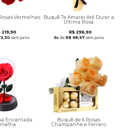
 Rosas Vermelhas
Buquê Te Amarei Até Durar a
Última Rosa
 219,90
R$ 296,90
73,30
sem juros
3x
de
R$ 98,97
sem juros
sa Encantada
Buquê de 6 Rosas
rmelha
Champanhe e Ferrero