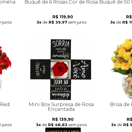
omélia
Buquê de 6 Rosas Cor de Rosa
Buquê de 50 
R$ 119,90
R$
 juros
3x
de
R$ 39,97
sem juros
3x
de
R$ 1
 Red
Mini Box Surpresa de Rosa
Brisa de
Encantada
R$ 139,90
R$
 juros
3x
de
R$ 46,63
sem juros
3x
de
R$ 