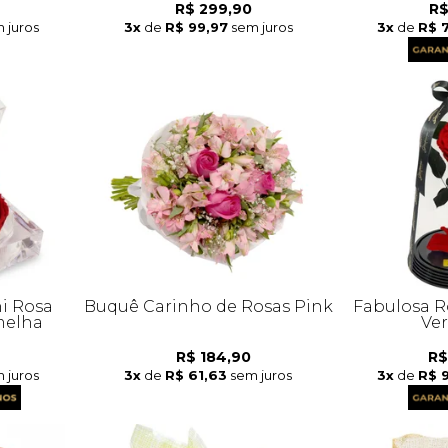
R$ 299,90
R$
 juros
3x
de
R$ 99,97
sem juros
3x
de
R$ 
i Rosa
Buquê Carinho de Rosas Pink
Fabulosa R
melha
Ve
R$ 184,90
R$
 juros
3x
de
R$ 61,63
sem juros
3x
de
R$ 