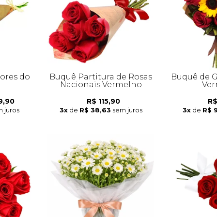
lores do
Buquê Partitura de Rosas
Buquê de G
Nacionais Vermelho
Ver
9,90
R$ 115,90
R$
 juros
3x
de
R$ 38,63
sem juros
3x
de
R$ 