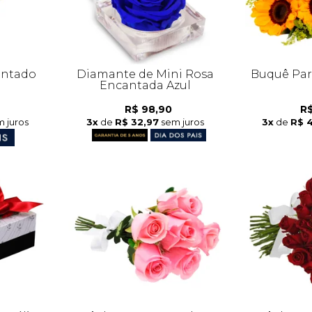
antado
Diamante de Mini Rosa
Buquê Part
Encantada Azul
R$ 98,90
R$
 juros
3x
de
R$ 32,97
sem juros
3x
de
R$ 