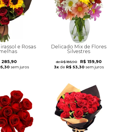
irassol e Rosas
Delicado Mix de Flores
melhas
Silvestres
 285,90
R$ 159,90
de R$ 185,90
95,30
sem juros
3x
de
R$ 53,30
sem juros