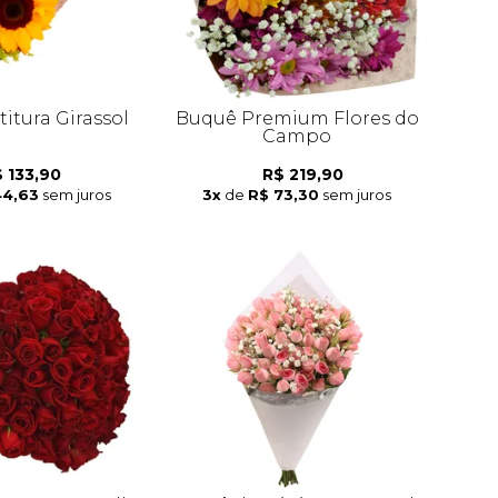
itura Girassol
Buquê Premium Flores do
Campo
 133,90
R$ 219,90
44,63
sem juros
3x
de
R$ 73,30
sem juros