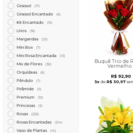
Girassol
(17)
Girassol Encantado
(6)
Kit Encantado
(10)
Lírios
(16)
Margaridas
(25)
Mini Box
(7)
Mini Rosa Encantada
(13)
Buquê Trio de 
Mix de Flores
(50)
Vermelho
Orquídeas
(6)
R$ 92,90
Pêndulo
(7)
3x
de
R$ 30,97
sem
Pirâmide
(5)
Premium
(10)
Princesas
(5)
Rosas
(226)
Rosas Encantadas
(124)
Vaso de Plantas
(14)