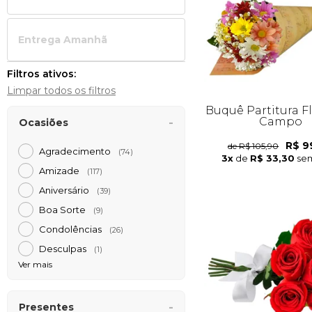
Entrega Amanh
Filtros ativos:
Limpar todos os filtros
Buquê Partitura F
Campo
Ocasiões
R$ 9
de R$ 105,90
Agradecimento
(74)
3x
de
R$ 33,30
sem
Amizade
(117)
Aniversário
(39)
Boa Sorte
(9)
Condolências
(26)
Desculpas
(1)
Ver mais
Presentes