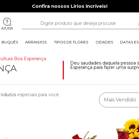
Confira nossos Lírios incríveis!
AJUDA
BUQUÊS
ARRANJOS
TIPOS DE FLORES
CIDADES
DATAS ES
icultura Boa Esperança
Deu saudades daquela pessoa s
NÇA
Esperança para fazer uma surpre
melhores sugestões de buquês d
para expressar carinho e afeto.
em Boa Esperança . Estão imper
rodutos
especiais para você
Mais Vendido