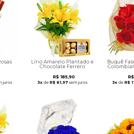
Rosas
Lírio Amarelo Plantado e
Buquê Fas
Chocolate Ferrero
Colombian
R$ 185,90
R$
 juros
3x
de
R$ 61,97
sem juros
3x
de
R$ 1