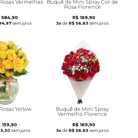
Rosas Vermelhas
Buquê de Mini Spray Cor de
Rosa Florence
 584,90
R$ 169,90
94,97
sem juros
3x
de
R$ 56,63
sem juros
 Rosas Yellow
Buquê de Mini Spray
Vermelho Florence
 159,90
R$ 169,90
53,30
sem juros
3x
de
R$ 56,63
sem juros