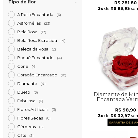
Tipo de flor
R$ 281,80
3x
de
R$ 93,93
sem
A Rosa Encantada
(6)
Astromélias
(23)
Bela Rosa
(17)
Bela Rosa Estrelada
(4)
Beleza da Rosa
(2)
Buquê Encantado
(4)
Cone
(4)
Coração Encantado
(10)
Diamante
(4)
Dueto
(3)
Diamante de Min
Encantada Ver
Fabulosa
(6)
Flores Artificiais
R$ 98,90
(3)
3x
de
R$ 32,97
sem
Flores Secas
(8)
Gérberas
(12)
Gifts
(2)