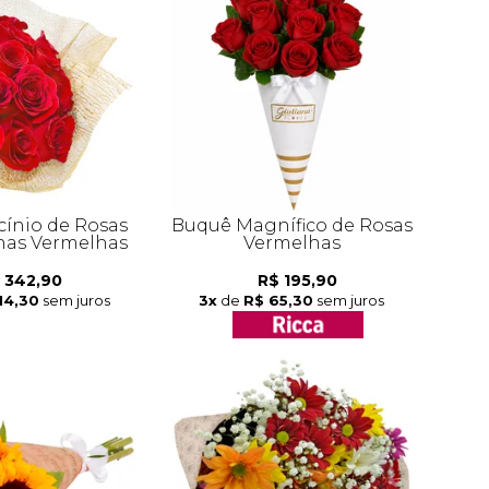
cínio de Rosas
Buquê Magnífico de Rosas
as Vermelhas
Vermelhas
 342,90
R$ 195,90
14,30
sem juros
3x
de
R$ 65,30
sem juros