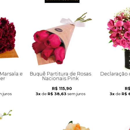
Marsala e
Buquê Partitura de Rosas
Declaração 
her
Nacionais Pink
R$ 115,90
R$
 juros
3x
de
R$ 38,63
sem juros
3x
de
R$ 