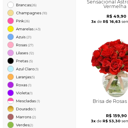
Sensacional Astr
Brancas
(26)
Vermelha
Champagnes
(10)
R$ 49,90
Pink
3x
de
R$ 16,63
sem
(26)
Amarelas
(43)
Azuis
(21)
Rosas
(27)
Lilases
(12)
Pretas
(5)
Azul Claro
(3)
Laranjas
(5)
Roxas
(1)
Violeta
(1)
Brisa de Rosas
Mescladas
(1)
Dourado
(1)
R$ 159,90
Marrons
(2)
3x
de
R$ 53,30
sem
Verdes
(2)