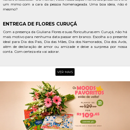
um mimo com a cara da pessoa homenageada. Uma boa ideia, não é
mesmo?
ENTREGA DE FLORES CURUÇÁ
Com a presença da Giuliana Flores e suas floriculturas em Curuçá, não h
mais motivo para nenhuma data passar em branco. Escolha a o presente
ideal para Dia dos Pais, Dia das Mães, Dia dos Namorados, Dia dos Avós,
além de declaração de amor ou amizade e deixe a surpresa por nossa
conta. Com certeza ela vai adorar.
FLORES EM CURUÇÁ
VER MAIS
Foi surpreendida com um presente inesquecível? Registre, eternize e
compartilhe com a gente marcando @giulianafloresoficial. Giuliana
Flores, presente nos momentos mais incríveis da sua vida!
FLORES E PRESENTES CURUÇÁ
A Giuliana Flores é a única floricultura online em Curuçá com um sistema
de entrega rápida. É isso mesmo! Visite nossas galerias de presentes,
escolha a flor ou o mimo que mais combina com a homenageada e
escreva um delicado cartão. Nós fazemos a entrega do presente escolhido
na data marcada ou em até 3 horas nos principais bairros de Curuçá.