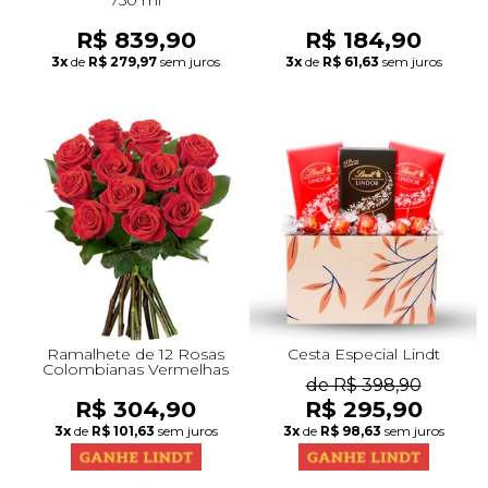
R$ 839,90
R$ 184,90
3x
de
R$ 279,97
sem juros
3x
de
R$ 61,63
sem juros
Ramalhete de 12 Rosas
Cesta Especial Lindt
Colombianas Vermelhas
de R$ 398,90
R$ 304,90
R$ 295,90
3x
de
R$ 101,63
sem juros
3x
de
R$ 98,63
sem juros