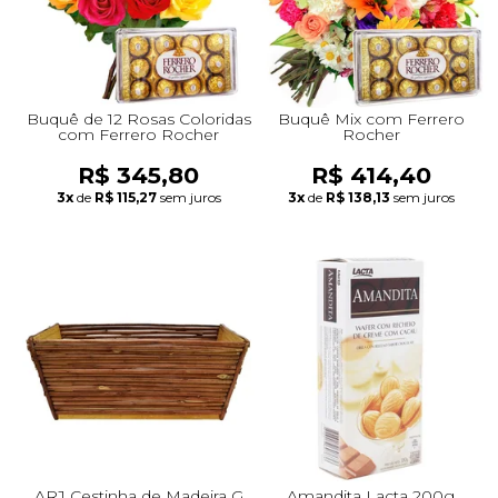
Buquê de 12 Rosas Coloridas
Buquê Mix com Ferrero
com Ferrero Rocher
Rocher
R$ 345,80
R$ 414,40
3x
de
R$ 115,27
sem juros
3x
de
R$ 138,13
sem juros
ARJ Cestinha de Madeira G
Amandita Lacta 200g