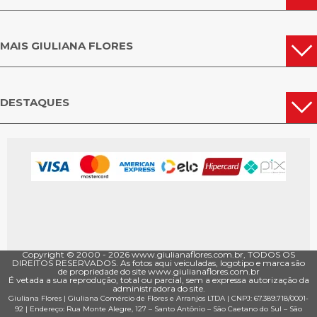
MAIS GIULIANA FLORES
DESTAQUES
Copyright © 2000 - ­2026 www.giulianaflores.com.br, TODOS OS
DIREITOS RESERVADOS. As fotos aqui veiculadas, logotipo e marca são
de propriedade do site www.giulianaflores.com.br
É vetada a sua reprodução, total ou parcial, sem a expressa autorização da
administradora do site.
Giuliana Flores
|
Giuliana Comércio de Flores e Arranjos LTDA
| CNPJ: 67.389.718/0001­
92 |
Endereço: Rua Monte Alegre, 127
– Santo Antônio –
São Caetano do Sul
–
São