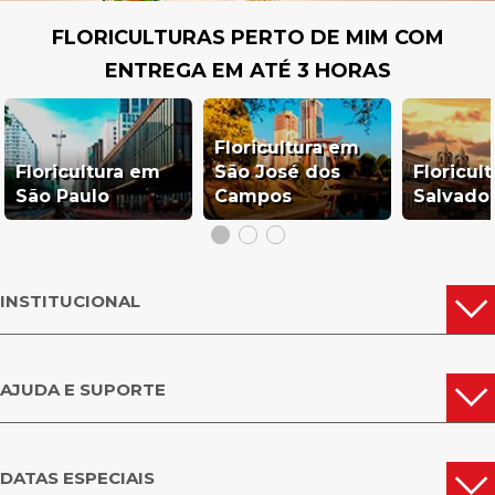
Giuliana Flores, a floricultura online do jeito que você merece!
FLORICULTURAS PERTO DE MIM COM
MACAPÁ
SANTANA
JARI
ENTREGA EM ATÉ 3 HORAS
OUTRAS CIDADES
OIAPOQUE
MAZAGÃO
DO PARÁ
Floricultura em
Floricultura em
São José dos
Floricul
São Paulo
Campos
Salvado
INSTITUCIONAL
AJUDA E SUPORTE
DATAS ESPECIAIS