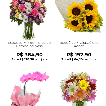
+Presentes com Flores
+Presentes por Ocasião
+Presentes para Família
+Presentes para Todos
+Tipo de Cesta
+Tipos de Buquês
+Tipos de Arranjos
+Tipos de Flores
+Por Cores
+Cidades do Sul
+Cidades do Sudeste
+Cidades do Norte
+Cidades do Nordeste
Luxuoso Mix de Flores do
Buquê de 4 Girassóis Te
Campo no Vaso
Adoro
R$ 384,90
R$ 192,90
3x
de
R$ 128,30
sem juros
3x
de
R$ 64,30
sem juros