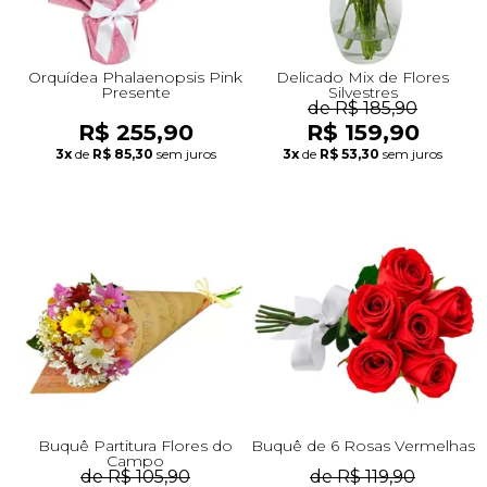
Orquídea Phalaenopsis Pink
Delicado Mix de Flores
Presente
Silvestres
de R$ 185,90
R$ 255,90
R$ 159,90
3x
de
R$ 85,30
sem juros
3x
de
R$ 53,30
sem juros
Buquê Partitura Flores do
Buquê de 6 Rosas Vermelhas
Campo
de R$ 105,90
de R$ 119,90