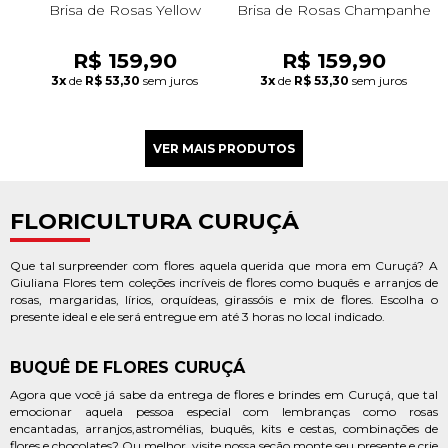
Brisa de Rosas Yellow
Brisa de Rosas Champanhe
R$ 159,90
R$ 159,90
3x
de
R$ 53,30
sem juros
3x
de
R$ 53,30
sem juros
FLORICULTURA CURUÇÁ
Que tal surpreender com flores aquela querida que mora em Curuçá? A
Giuliana Flores tem coleções incríveis de flores como buquês e arranjos de
rosas, margaridas, lírios, orquídeas, girassóis e mix de flores. Escolha o
presente ideal e ele será entregue em até 3 horas no local indicado.
BUQUÊ DE FLORES CURUÇÁ
Agora que você já sabe da entrega de flores e brindes em Curuçá, que tal
emocionar aquela pessoa especial com lembranças como rosas
encantadas, arranjos,astromélias, buquês, kits e cestas, combinações de
flores e chocolates? Ou melhor, visite nossa seção monte seu presente e crie