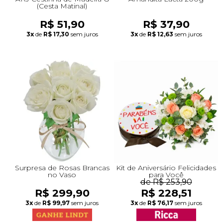
(Cesta Matinal)
R$ 51,90
R$ 37,90
3x
de
R$ 17,30
sem juros
3x
de
R$ 12,63
sem juros
Surpresa de Rosas Brancas
Kit de Aniversário Felicidades
no Vaso
para Você
de R$ 253,90
R$ 299,90
R$ 228,51
3x
de
R$ 99,97
sem juros
3x
de
R$ 76,17
sem juros