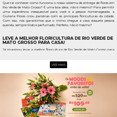
Que tal conhecer como funciona o nosso sistema de entrega de flores em
Rio Verde de Mato Grosso? É uma boa ideia, não é mesmo? Para permitir
uma experiência inesquecível para você e a pessoa homenageada, a
Giuliana Flores criou parcerias com as principais floriculturas da cidade.
Com isso, nós garantimos que o mimo chegue à casa daquela pessoa
querida, sempre lindo e perfumado. Perfeito, não é mesmo?
LEVE A MELHOR FLORICULTURA DE RIO VERDE DE
MATO GROSSO PARA CASA!
Já imaginou levar a melhor floricultura de Rio Verde de Mato Grosso para
casa e poder escolher e comprar o presente daquela pessoa querida com
todo o conforto e segurança? Com a Giuliana Flores isso é possível! Basta
instalar o novo App da Giu em seu smartphone para ter acesso à coleções
VER MAIS
completas de flores para presente, dicas especiais do Blog da Giu e ficar
sabendo em primeira mão de nossas promoções e lançamentos!
ENTREGA DE FLORES NO BAIRRO CAMPO ALEGRE
Aquela amiga querida está celebrando uma grande conquista e você
procura por entrega de flores no bairro de Campo Alegre para eternizar
esse momento com um mimo? Não há lugar melhor para encontrar a
lembrança ideal do que a Giuliana Flores. Nós temos coleções especiais de
buquês de flores, cestas de café da manhã, flores plantadas e kits com
bebidas e aperitivos para você surpreender a qualquer momento do dia.