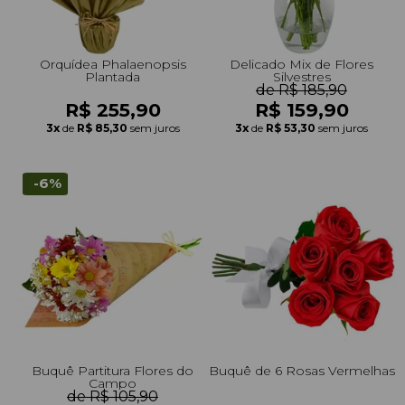
Orquídea Phalaenopsis
Delicado Mix de Flores
Plantada
Silvestres
de R$ 185,90
R$ 255,90
R$ 159,90
3x
de
R$ 85,30
sem juros
3x
de
R$ 53,30
sem juros
-6%
Buquê Partitura Flores do
Buquê de 6 Rosas Vermelhas
Campo
de R$ 105,90