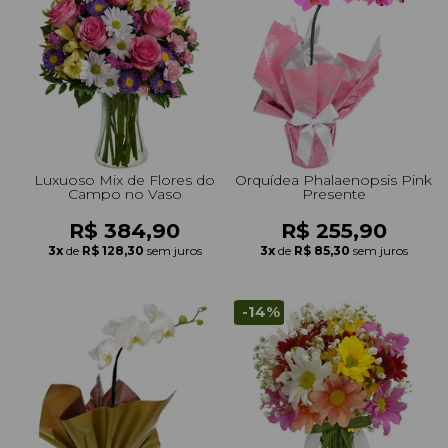
+Presentes com Flores
+Presentes por Ocasião
+Presentes para Família
+Presentes para Todos
+Tipo de Cesta
+Tipos de Buquês
+Tipos de Arranjos
+Tipos de Flores
+Por Cores
+Cidades do Sul
+Cidades do Sudeste
+Cidades do Norte
+Cidades do Nordeste
Luxuoso Mix de Flores do
Orquídea Phalaenopsis Pink
Campo no Vaso
Presente
R$ 384,90
R$ 255,90
3x
de
R$ 128,30
sem juros
3x
de
R$ 85,30
sem juros
-14%