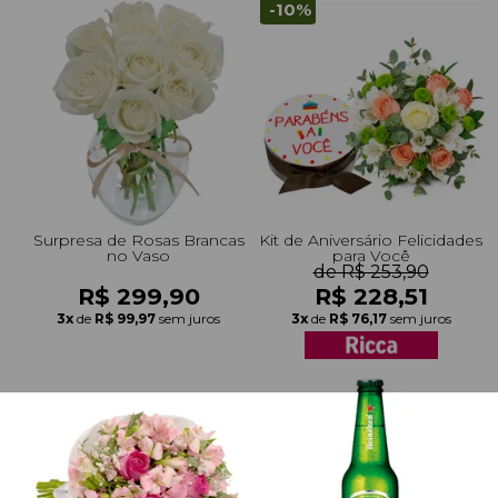
-10%
Surpresa de Rosas Brancas
Kit de Aniversário Felicidades
no Vaso
para Você
de R$ 253,90
R$ 299,90
R$ 228,51
3x
de
R$ 99,97
sem juros
3x
de
R$ 76,17
sem juros