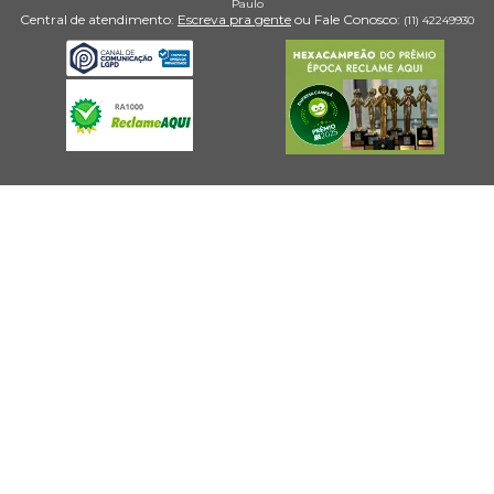
Paulo
Central de atendimento:
Escreva pra gente
ou Fale Conosco:
(11) 4224­9930