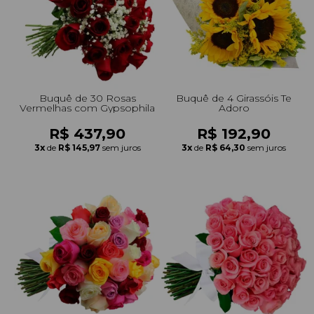
+Presentes com Flores
+Presentes por Ocasião
+Presentes para Família
+Presentes para Todos
+Tipo de Cesta
+Tipos de Buquês
+Tipos de Arranjos
+Tipos de Flores
+Por Cores
+Cidades do Sul
+Cidades do Sudeste
+Cidades do Norte
+Cidades do Nordeste
Buquê de 30 Rosas
Buquê de 4 Girassóis Te
Vermelhas com Gypsophila
Adoro
R$ 437,90
R$ 192,90
3x
de
R$ 145,97
sem juros
3x
de
R$ 64,30
sem juros