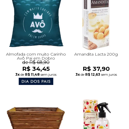
Almofada com muito Carinho
Amandita Lacta 200g
Avô Pai em Dobro
de R$ 68,90
R$ 34,45
R$ 37,90
3x
de
R$ 11,48
sem juros
3x
de
R$ 12,63
sem juros