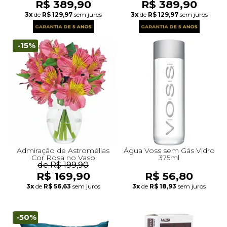
R$ 389,90
R$ 389,90
3x
de
R$ 129,97
sem juros
3x
de
R$ 129,97
sem juros
-15%
Admiração de Astromélias
Água Voss sem Gás Vidro
Cor Rosa no Vaso
375ml
de R$ 199,90
R$ 169,90
R$ 56,80
3x
de
R$ 56,63
sem juros
3x
de
R$ 18,93
sem juros
-50%