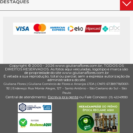
DESTAQUES
Copyright © 2000 - ­2026 www.giulianaflores.com.br, TODOS OS
DIREITOS RESERVADOS. As fotos aqui veiculadas, logotipo e marca são
de propriedade do site www.giulianaflores.com.br
É vetada a sua reprodução, total ou parcial, sem a expressa autorização da
administradora do site.
Giuliana Flores
|
Giuliana Comércio de Flores e Arranjos LTDA
| CNPJ: 67.389.718/0001­
92 |
Endereço: Rua Monte Alegre, 127
– Santo Antônio –
São Caetano do Sul
–
São
Paulo
Central de atendimento:
Escreva pra gente
ou Fale Conosco:
(11) 4224­9930