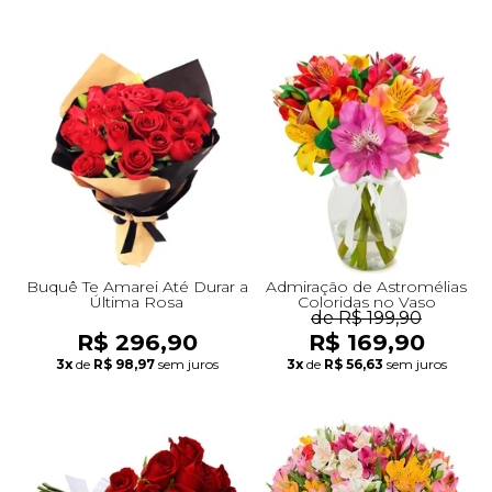
Buquê Te Amarei Até Durar a
Admiração de Astromélias
Última Rosa
Coloridas no Vaso
de R$ 199,90
R$ 296,90
R$ 169,90
3x
de
R$ 98,97
sem juros
3x
de
R$ 56,63
sem juros