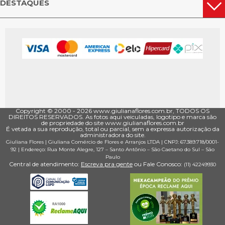
DESTAQUES
Copyright © 2000 - ­2026 www.giulianaflores.com.br, TODOS OS
DIREITOS RESERVADOS. As fotos aqui veiculadas, logotipo e marca são
de propriedade do site www.giulianaflores.com.br
É vetada a sua reprodução, total ou parcial, sem a expressa autorização da
administradora do site.
Giuliana Flores
|
Giuliana Comércio de Flores e Arranjos LTDA
| CNPJ: 67.389.718/0001­
92 |
Endereço: Rua Monte Alegre, 127
– Santo Antônio –
São Caetano do Sul
–
São
Paulo
Central de atendimento:
Escreva pra gente
ou Fale Conosco:
(11) 4224­9930