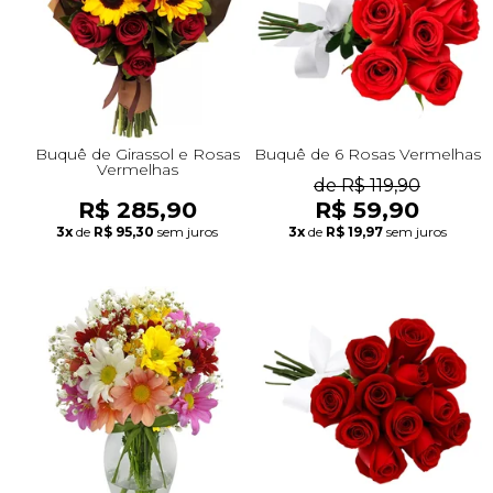
+Presentes com Flores
+Presentes por Ocasião
+Presentes para Família
+Presentes para Todos
+Tipo de Cesta
+Tipos de Buquês
+Tipos de Arranjos
+Tipos de Flores
+Por Cores
+Cidades do Sul
+Cidades do Sudeste
+Cidades do Norte
+Cidades do Nordeste
Buquê de Girassol e Rosas
Buquê de 6 Rosas Vermelhas
Vermelhas
de R$ 119,90
R$ 285,90
R$ 59,90
3x
de
R$ 95,30
sem juros
3x
de
R$ 19,97
sem juros