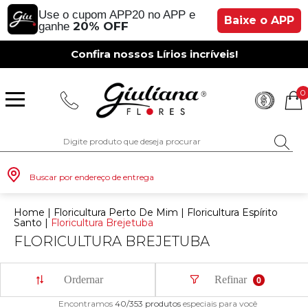
Use o cupom APP20 no APP e
Baixe o APP
20% OFF
ganhe
Confira nossos Lírios incríveis!
0
Buscar por endereço de entrega
Home
|
Floricultura Perto De Mim
|
Floricultura Espírito
Santo
|
Floricultura Brejetuba
FLORICULTURA BREJETUBA
Monte seu Presente
Românticos
Para Mãe
Para Crianças
Café da Manh
Aniversário
Para Mulheres
Rosas
Aniversário
Astromélias
Aniversário
Vermelhas
Rosas
Margaridas
A Bela Rosa Encantada
Flores Vermelhas
Floricultura Porto Alegre
Floricultura São Paulo
Floricultura Brasília
Floricultura Manaus
Floricultura Fortaleza
Presentes com Flores
Tipo de Cesta
Tipos de Buquês
Tipos de Arranjos
Tipos de Flores
Cidades do Sul
Ordernar
Refinar
0
Os Mais Vendidos
Pedidos de Namoro
Para Pai
Para Amiga
Chá da Tarde
Kits Românticos
Para Homens
Girassóis
Românticos
Gérberas
Casamento
Amarelas
Girassol
Lírios
Fabulosa Rosa Encantada
Flores Amarelas
Floricultura Curitiba
Floricultura Rio de Janeiro
Floricultura Goiânia
Floricultura Belém
Floricultura Salvador
Presentes por Ocasião
Cestas por Ocasião
Buquês por Ocasião
Arranjos por Ocasião
Vasos de Flores
Cidades do Sudeste
Encontramos
40/353
produtos
especiais para você