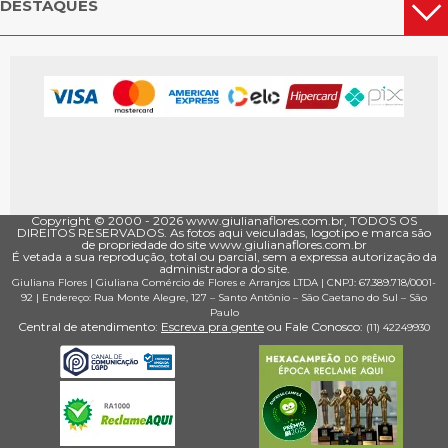
DESTAQUES
Copyright © 2000 - ­2026 www.giulianaflores.com.br, TODOS OS
DIREITOS RESERVADOS. As fotos aqui veiculadas, logotipo e marca são
de propriedade do site www.giulianaflores.com.br
É vetada a sua reprodução, total ou parcial, sem a expressa autorização da
administradora do site.
Giuliana Flores
|
Giuliana Comércio de Flores e Arranjos LTDA
| CNPJ: 67.389.718/0001­
92 |
Endereço: Rua Monte Alegre, 127
– Santo Antônio –
São Caetano do Sul
–
São
Paulo
Central de atendimento:
Escreva pra gente
ou Fale Conosco:
(11) 4224­9930