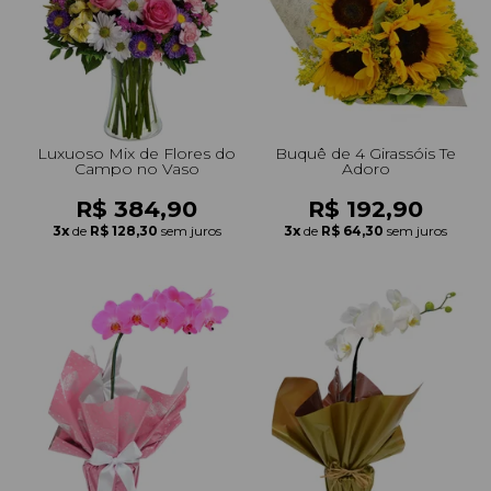
+Presentes com Flores
+Presentes por Ocasião
+Presentes para Família
+Presentes para Todos
+Tipo de Cesta
+Tipos de Buquês
+Tipos de Arranjos
+Tipos de Flores
+Por Cores
+Cidades do Sul
+Cidades do Sudeste
+Cidades do Norte
+Cidades do Nordeste
Luxuoso Mix de Flores do
Buquê de 4 Girassóis Te
Campo no Vaso
Adoro
R$ 384,90
R$ 192,90
3x
de
R$ 128,30
sem juros
3x
de
R$ 64,30
sem juros