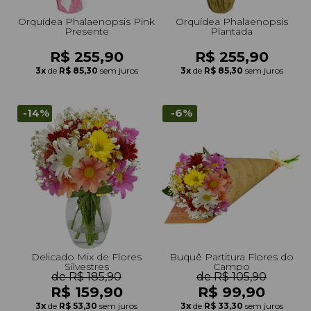
Orquídea Phalaenopsis Pink
Orquídea Phalaenopsis
Presente
Plantada
R$ 255,90
R$ 255,90
3x
de
R$ 85,30
sem juros
3x
de
R$ 85,30
sem juros
-14%
-6%
Delicado Mix de Flores
Buquê Partitura Flores do
Silvestres
Campo
de R$ 185,90
de R$ 105,90
R$ 159,90
R$ 99,90
3x
de
R$ 53,30
sem juros
3x
de
R$ 33,30
sem juros