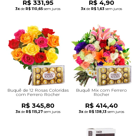
R$ 331,95
R$ 4,90
3x
de
R$ 110,65
sem juros
3x
de
R$ 1,63
sem juros
Buquê de 12 Rosas Coloridas
Buquê Mix com Ferrero
com Ferrero Rocher
Rocher
R$ 345,80
R$ 414,40
3x
de
R$ 115,27
sem juros
3x
de
R$ 138,13
sem juros