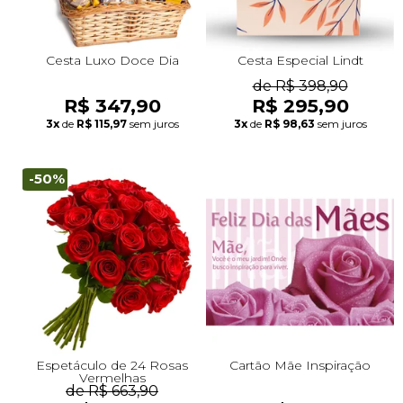
Cesta Luxo Doce Dia
Cesta Especial Lindt
de R$ 398,90
R$ 347,90
R$ 295,90
3x
de
R$ 115,97
sem juros
3x
de
R$ 98,63
sem juros
-50%
Espetáculo de 24 Rosas
Cartão Mãe Inspiração
Vermelhas
de R$ 663,90