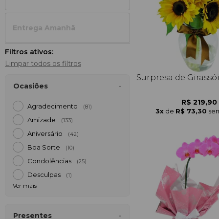
Entrega Amanh
Filtros ativos:
Limpar todos os filtros
Surpresa de Girassó
Ocasiões
R$ 219,90
Agradecimento
(81)
3x
de
R$ 73,30
sem
Amizade
(133)
Aniversário
(42)
Boa Sorte
(10)
Condolências
(25)
Desculpas
(1)
Ver mais
Presentes