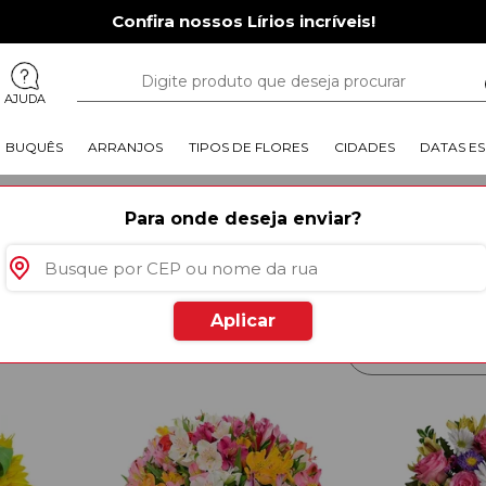
Confira nossos Lírios incríveis!
AJUDA
BUQUÊS
ARRANJOS
TIPOS DE FLORES
CIDADES
DATAS ES
ricultura Campo Alegre
Para onde deseja enviar?
A Giuliana Flores é a sua floricu
GRE
disposição deliciosas cestas d
em até 3 horas. Ficou muito mai
querida em qualquer data come
Aplicar
rodutos
especiais para você
Mais Vendido