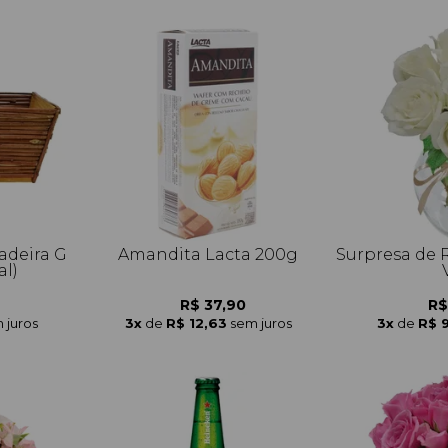
adeira G
Amandita Lacta 200g
Surpresa de 
al)
R$ 37,90
R$
 juros
3x
de
R$ 12,63
sem juros
3x
de
R$ 