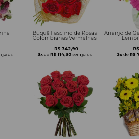
nina
Buquê Fascínio de Rosas
Arranjo de G
Colombianas Vermelhas
Lembre
R$ 342,90
R$
 juros
3x
de
R$ 114,30
sem juros
3x
de
R$ 