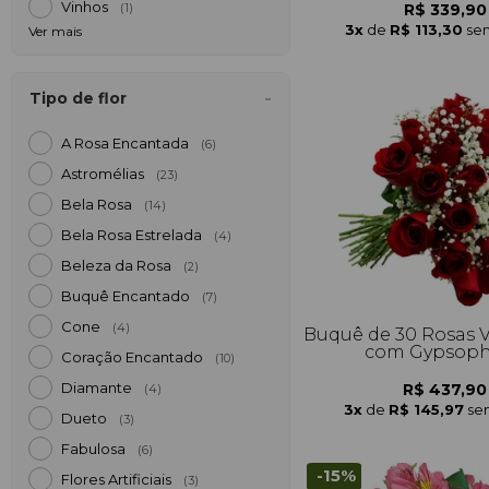
Vinhos
R$ 339,90
(1)
3x
de
R$ 113,30
sem
Ver mais
Tipo de flor
A Rosa Encantada
(6)
Astromélias
(23)
Bela Rosa
(14)
Bela Rosa Estrelada
(4)
Beleza da Rosa
(2)
Buquê Encantado
(7)
Cone
(4)
Buquê de 30 Rosas 
com Gypsoph
Coração Encantado
(10)
Diamante
R$ 437,90
(4)
3x
de
R$ 145,97
se
Dueto
(3)
Fabulosa
(6)
-15%
Flores Artificiais
(3)