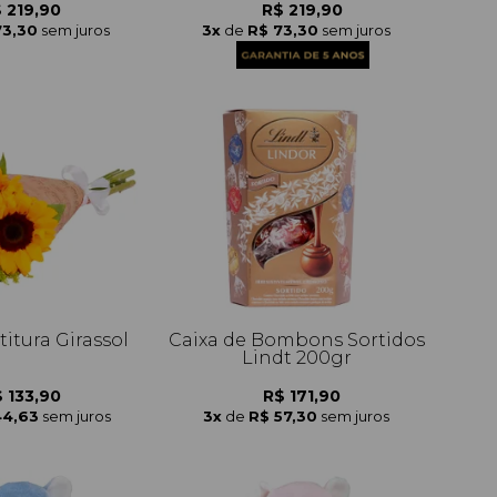
 219,90
R$ 219,90
73,30
sem juros
3x
de
R$ 73,30
sem juros
itura Girassol
Caixa de Bombons Sortidos
Lindt 200gr
 133,90
R$ 171,90
44,63
sem juros
3x
de
R$ 57,30
sem juros