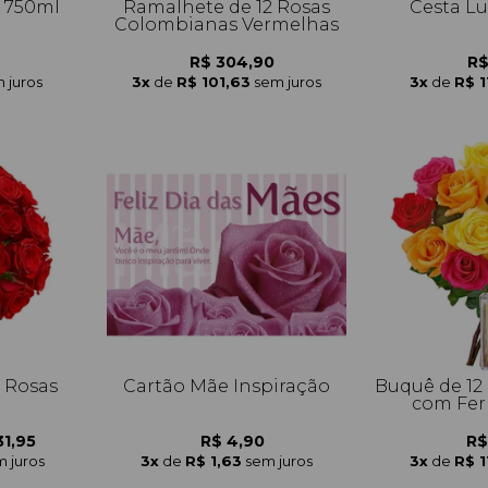
 750ml
Ramalhete de 12 Rosas
Cesta L
Colombianas Vermelhas
R$ 304,90
R$
 juros
3x
de
R$ 101,63
sem juros
3x
de
R$ 1
 Rosas
Cartão Mãe Inspiração
Buquê de 12 Rosas Coloridas
com Fer
31,95
R$ 4,90
R$
 juros
3x
de
R$ 1,63
sem juros
3x
de
R$ 1