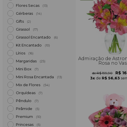
Flores Secas
(13)
Gérberas
(14)
Gifts
(2)
Girassol
(17)
Girassol Encantado
(6)
Kit Encantado
(10)
Lírios
(16)
Admiração de Astrom
Margaridas
(25)
Rosa no Va
Mini Box
(7)
R$ 16
de R$ 199,90
Mini Rosa Encantada
(13)
3x
de
R$ 56,63
sem
Mix de Flores
(54)
Orquídeas
(7)
Pêndulo
(7)
Pirâmide
(5)
Premium
(10)
Princesas
(5)