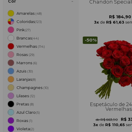
Cor
Chandon Special
Amarelas
(48)
R$ 184,90
Coloridas
3x
de
R$ 61,63
sem
(123)
Pink
(27)
Brancas
(44)
-50%
Vermelhas
(114)
Rosas
(29)
Marrons
(6)
Azuis
(30)
Laranjas
(8)
Champagnes
(10)
Lilases
(12)
Espetáculo de 24
Pretas
(8)
Vermelhas
Azul Claro
(5)
R$ 3
de R$ 663,90
Roxas
(1)
3x
de
R$ 110,65
sem
Violeta
(2)