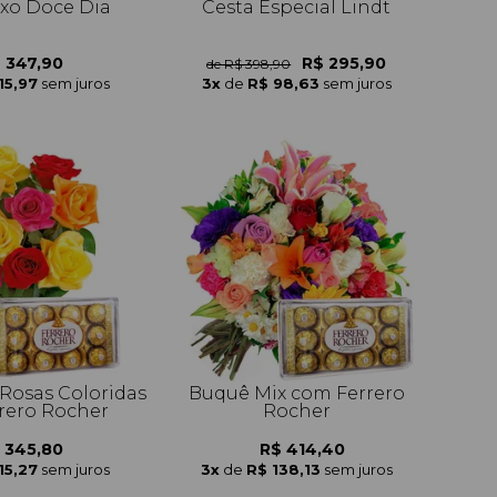
uxo Doce Dia
Cesta Especial Lindt
 347,90
R$ 295,90
de R$ 398,90
15,97
sem juros
3x
de
R$ 98,63
sem juros
Buquê Mix com Ferrero
rero Rocher
Rocher
 345,80
R$ 414,40
15,27
sem juros
3x
de
R$ 138,13
sem juros