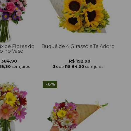
x de Flores do
Buquê de 4 Girassóis Te Adoro
 no Vaso
 384,90
R$ 192,90
28,30
sem juros
3x
de
R$ 64,30
sem juros
-6%