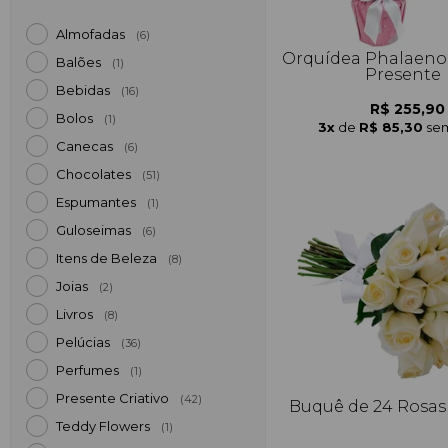
Almofadas
(6)
Orquídea Phalaeno
Balões
(1)
Presente
Bebidas
(16)
R$ 255,90
Bolos
(1)
3x
de
R$ 85,30
sem
Canecas
(6)
Chocolates
(51)
Espumantes
(1)
Guloseimas
(6)
Itens de Beleza
(8)
Joias
(2)
Livros
(8)
Pelúcias
(36)
Perfumes
(1)
Presente Criativo
(42)
Buquê de 24 Rosas
Teddy Flowers
(1)