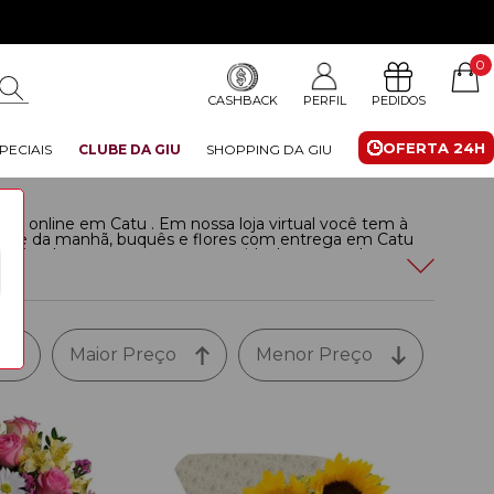
0
CASHBACK
PERFIL
PEDIDOS
OFERTA 24H
PECIAIS
CLUBE DA GIU
SHOPPING DA GIU
ltura online em Catu . Em nossa loja virtual você tem à
e café da manhã, buquês e flores com entrega em Catu
s simples encontrar o presente ideal para aquela pessoa
morativa.
Leia mais
Maior Preço
Menor Preço