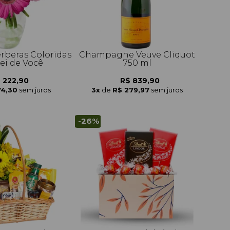
érberas Coloridas
Champagne Veuve Cliquot
i de Você
750 ml
 222,90
R$ 839,90
74,30
sem juros
3x
de
R$ 279,97
sem juros
-26%