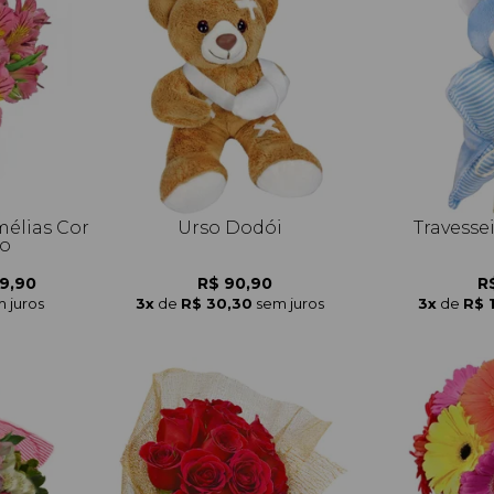
élias Cor
Urso Dodói
Travesse
so
9,90
R$ 90,90
R
 juros
3x
de
R$ 30,30
sem juros
3x
de
R$ 