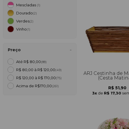
Mescladas
(1)
Dourado
(2)
Verdes
(2)
Vinho
(1)
Preço
Até R$ 80,00
(88)
R$ 80,00 à R$ 120,00
(49)
ARJ Cestinha de M
(Cesta Matin
R$ 120,00 à R$ 170,00
(75)
Acima de R$170,00
(261)
R$ 51,90
3x
de
R$ 17,30
sem