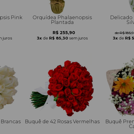
psis Pink
Orquídea Phalaenopsis
Delicado 
Plantada
Sil
R$ 255,90
de R$ 185,
 juros
3x
de
R$ 85,30
sem juros
3x
de
R$ 
 Brancas
Buquê de 42 Rosas Vermelhas
Buquê Prem
C