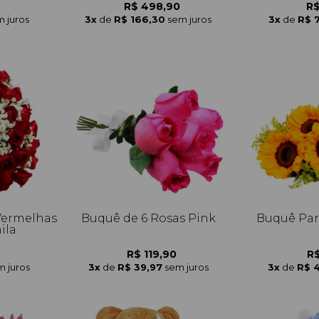
R$ 498,90
R$
 juros
3x
de
R$ 166,30
sem juros
3x
de
R$ 
Vermelhas
Buquê de 6 Rosas Pink
Buquê Part
ila
R$ 119,90
R$
m juros
3x
de
R$ 39,97
sem juros
3x
de
R$ 