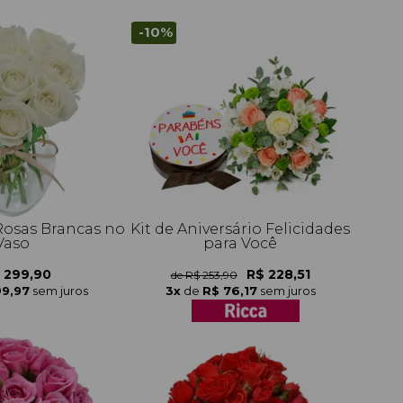
-10%
Rosas Brancas no
Kit de Aniversário Felicidades
Vaso
para Você
 299,90
R$ 228,51
de R$ 253,90
99,97
sem juros
3x
de
R$ 76,17
sem juros