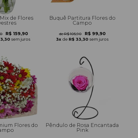
Mix de Flores
Buquê Partitura Flores do
vestres
Campo
R$ 159,90
R$ 99,90
90
de R$ 105,90
53,30
sem juros
3x
de
R$ 33,30
sem juros
ium Flores do
Pêndulo de Rosa Encantada
ampo
Pink