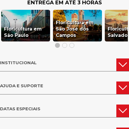
ENTREGA EM ATÉ 3 HORAS
Floricultura em
Floricultura em
São José dos
Floricul
São Paulo
Campos
Salvado
INSTITUCIONAL
AJUDA E SUPORTE
DATAS ESPECIAIS