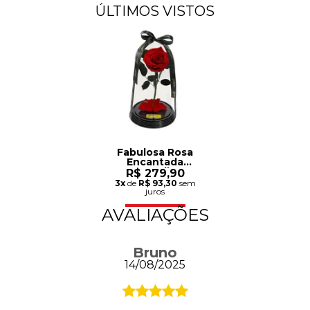
ÚLTIMOS VISTOS
Fabulosa Rosa
Encantada
Vermelha
R$ 279,90
3x
de
R$ 93,30
sem
juros
AVALIAÇÕES
Bruno
14/08/2025