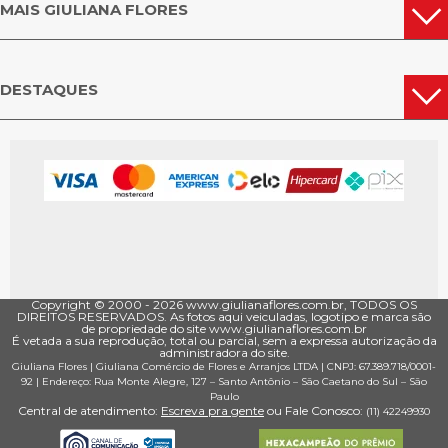
MAIS GIULIANA FLORES
DESTAQUES
Copyright © 2000 - ­2026 www.giulianaflores.com.br, TODOS OS
DIREITOS RESERVADOS. As fotos aqui veiculadas, logotipo e marca são
de propriedade do site www.giulianaflores.com.br
É vetada a sua reprodução, total ou parcial, sem a expressa autorização da
administradora do site.
Giuliana Flores
|
Giuliana Comércio de Flores e Arranjos LTDA
| CNPJ: 67.389.718/0001­
92 |
Endereço: Rua Monte Alegre, 127
– Santo Antônio –
São Caetano do Sul
–
São
Paulo
Central de atendimento:
Escreva pra gente
ou Fale Conosco:
(11) 4224­9930