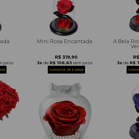
tada
Mini Rosa Encantada
A Bela Ro
Ve
R$ 319,90
R$
m juros
3x
de
R$ 106,63
sem juros
3x
de
R$ 