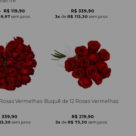
esente
R$ 119,90
R$ 339,90
0
39,97
sem juros
3x
de
R$ 113,30
sem juros
Rosas Vermelhas
Buquê de 12 Rosas Vermelhas
 339,90
R$ 219,90
13,30
sem juros
3x
de
R$ 73,30
sem juros