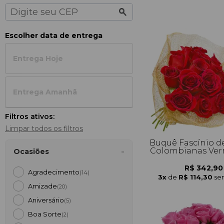
Escolher data de entrega
Entrega Hoje
Entrega Amanh
Filtros ativos:
Limpar todos os filtros
Buquê Fascínio d
Colombianas Ver
Ocasiões
R$ 342,90
Agradecimento
(14)
3x
de
R$ 114,30
se
Amizade
(20)
Aniversário
(5)
Boa Sorte
(2)