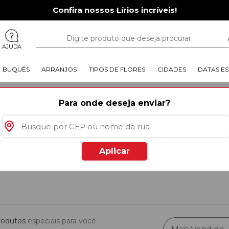
Confira nossos Lírios incríveis!
AJUDA
BUQUÊS
ARRANJOS
TIPOS DE FLORES
CIDADES
DATAS ES
Para onde deseja enviar?
m você ama! São diversos
presentes exclusivos
que irão agradar e surpreender a
toda diferença! Compre agora mesmo o seu presente para o seu amor!
Aplicar
rodutos
especiais para você