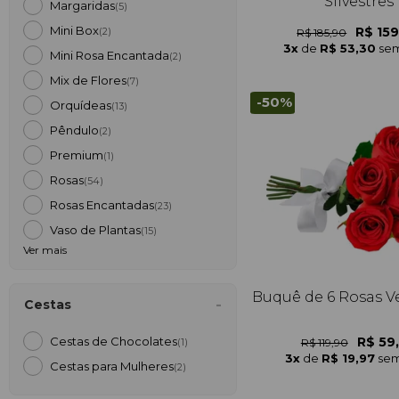
Silvestres
Margaridas
(5)
Mini Box
R$ 159
R$ 185,90
(2)
3x
de
R$ 53,30
sem
Mini Rosa Encantada
(2)
Mix de Flores
(7)
-50%
Orquídeas
(13)
Pêndulo
(2)
Premium
(1)
Rosas
(54)
Rosas Encantadas
(23)
Vaso de Plantas
(15)
Ver mais
Buquê de 6 Rosas 
Cestas
R$ 59
Cestas de Chocolates
R$ 119,90
(1)
3x
de
R$ 19,97
sem
Cestas para Mulheres
(2)