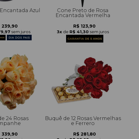
 Encantada Azul
Cone Preto de Rosa
Encantada Vermelha
 239,90
R$ 123,90
79,97
sem juros
3x
de
R$ 41,30
sem juros
e 24 Rosas
Buquê de 12 Rosas Vermelhas
mpanhe
e Ferrero
 339,90
R$ 281,80