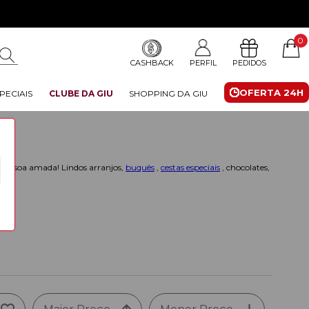
0
CASHBACK
PERFIL
PEDIDOS
OFERTA 24H
PECIAIS
CLUBE DA GIU
SHOPPING DA GIU
 pessoa amada! Lindos arranjos,
buquês
,
cestas especiais
, chocolates,