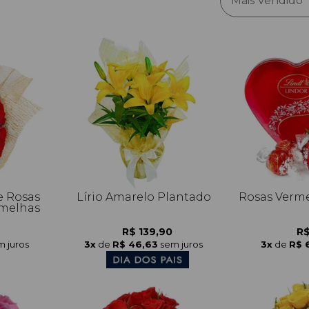
Mais Vendido
e Rosas
Lírio Amarelo Plantado
Rosas Verme
melhas
R$ 139,90
R$
m juros
3x
de
R$ 46,63
sem juros
3x
de
R$ 