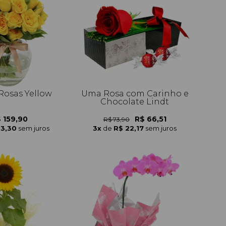
 Rosas Yellow
Uma Rosa com Carinho e
Chocolate Lindt
 159,90
R$ 66,51
R$ 73,90
53,30
sem juros
3x
de
R$ 22,17
sem juros