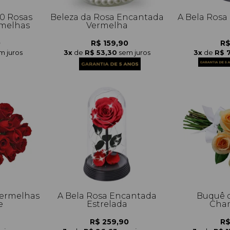
0 Rosas
Beleza da Rosa Encantada
A Bela Rosa
melhas
Vermelha
0
R$ 159,90
R$
m juros
3x
de
R$ 53,30
sem juros
3x
de
R$ 
Vermelhas
A Bela Rosa Encantada
Buquê d
e
Estrelada
Cha
R$ 259,90
R$