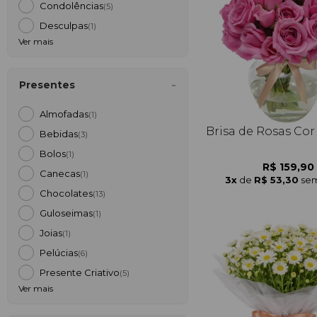
Condolências
(5)
Desculpas
(1)
Ver mais
Presentes
Almofadas
(1)
Brisa de Rosas Cor
Bebidas
(3)
Bolos
(1)
R$ 159,90
Canecas
(1)
3x
de
R$ 53,30
sem
Chocolates
(13)
Guloseimas
(1)
Joias
(1)
Pelúcias
(6)
Presente Criativo
(5)
Ver mais