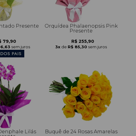
antado Presente
Orquídea Phalaenopsis Pink
Presente
$ 79,90
R$ 255,90
26,63
sem juros
3x
de
R$ 85,30
sem juros
Denphale Lilás
Buquê de 24 Rosas Amarelas