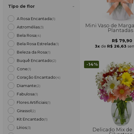
Tipo de flor
A Rosa Encantada
(1)
Mini Vaso de Marga
Astromélias
(3)
Plantadas
Bela Rosa
(4)
R$ 79,90
Bela Rosa Estrelada
(1)
3x
de
R$ 26,63
sem
Beleza da Rosa
(1)
Buquê Encantado
(2)
-14%
Cone
(1)
Coração Encantado
(4)
Diamante
(2)
Fabulosa
(1)
Flores Artificiais
(1)
Girassol
(2)
Kit Encantado
(1)
Lírios
(3)
Delicado Mix de 