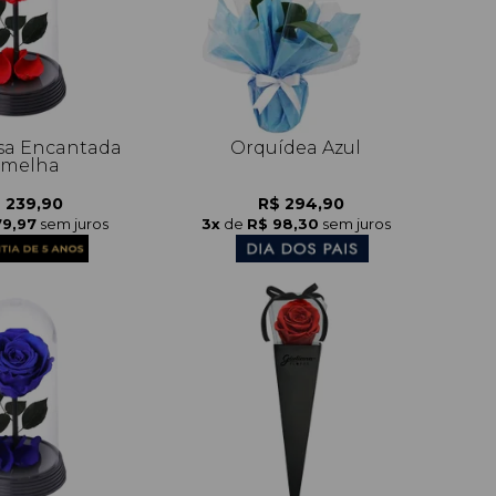
sa Encantada
Orquídea Azul
rmelha
 239,90
R$ 294,90
79,97
sem juros
3x
de
R$ 98,30
sem juros