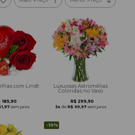
Maior Preço
Menor Preço
lhas com Lindt
Luxuosas Astromélias
Coloridas no Vaso
 185,90
R$ 299,90
61,97
sem juros
3x
de
R$ 99,97
sem juros
-10%