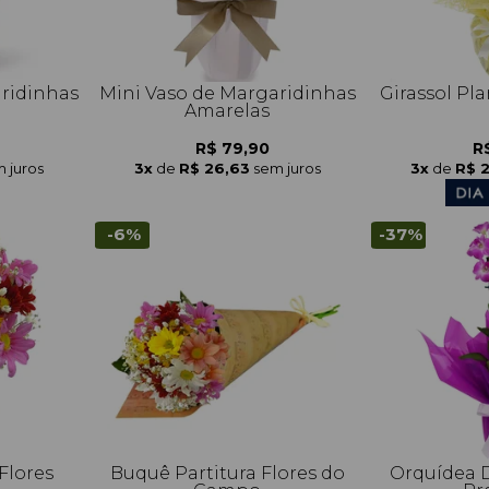
ridinhas
Mini Vaso de Margaridinhas
Girassol Pl
Amarelas
R$ 79,90
R
 juros
3x
de
R$ 26,63
sem juros
3x
de
R$ 
-6%
-37%
Flores
Buquê Partitura Flores do
Orquídea 