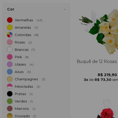
Cor
Vermelhas
(43)
Amarelas
(7)
Coloridas
(18)
Rosas
(2)
Brancas
(7)
Pink
(8)
Buquê de 12 Rosas
Lilases
(4)
Azuis
(5)
R$ 219,90
Champagnes
3x
de
R$ 73,30
sem
(5)
Mescladas
(2)
Pretas
(1)
Verdes
(1)
Marrons
(1)
Dourado
(1)