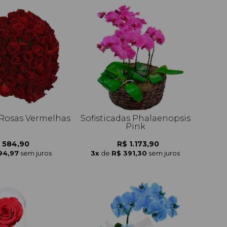
Rosas Vermelhas
Sofisticadas Phalaenopsis
Pink
 584,90
R$ 1.173,90
94,97
sem juros
3x
de
R$ 391,30
sem juros