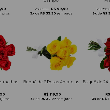
Campo
Pr
,90
R$ 99,90
R$ 105,90
R$ 189,9
 juros
3x
de
R$ 33,30
sem juros
3x
de
R$ 
Vermelhas
Buquê de 6 Rosas Amarelas
Buquê de 24 
,90
R$ 119,90
R$
 juros
3x
de
R$ 39,97
sem juros
3x
de
R$ 1