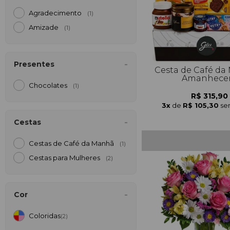
Agradecimento
(1)
Amizade
(1)
Presentes
Cesta de Café d
Amanhece
Chocolates
(1)
R$ 315,90
3x
de
R$ 105,30
se
Cestas
Cestas de Café da Manh
(1)
Cestas para Mulheres
(2)
Cor
Coloridas
(2)