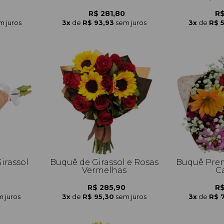
R$ 281,80
R$
m juros
3x
de
R$ 93,93
sem juros
3x
de
R$ 
irassol
Buquê de Girassol e Rosas
Buquê Prem
Vermelhas
C
R$ 285,90
R$
 juros
3x
de
R$ 95,30
sem juros
3x
de
R$ 