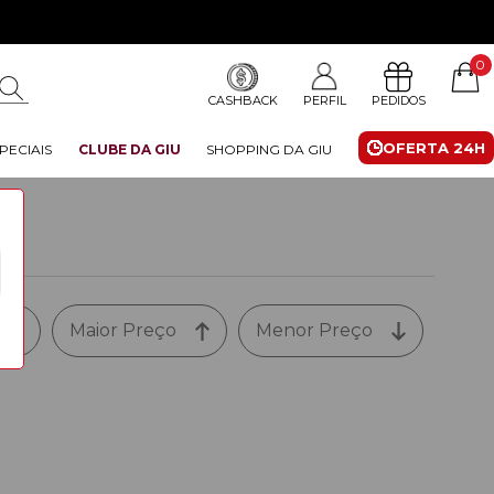
0
CASHBACK
PERFIL
PEDIDOS
OFERTA 24H
PECIAIS
CLUBE DA GIU
SHOPPING DA GIU
Maior Preço
Menor Preço