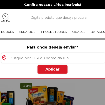
Confira nossos Lírios incríveis!
AJUDA
BUQUÊS
ARRANJOS
TIPOS DE FLORES
CIDADES
DATAS ES
Porto Feliz
Para onde deseja enviar?
ORTO FELIZ
utos
especiais para você
Aplicar
Mais Vendido
-20%