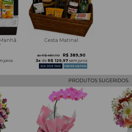
a Manh
Cesta Matinal
r
R$ 389,90
de R$ 489,90
m juros
3x
de
R$ 129,97
sem juros
PRODUTOS SUGERIDOS.