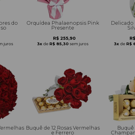
ores do
Orquídea Phalaenopsis Pink
Delicado 
aso
Presente
Sil
R$ 255,90
R$
m juros
3x
de
R$ 85,30
sem juros
3x
de
R$ 
Vermelhas
Buquê de 12 Rosas Vermelhas
Buquê 
e Ferrero
Champanh