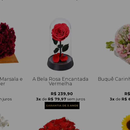
Marsala e
A Bela Rosa Encantada
Buquê Carinh
her
Vermelha
R$ 239,90
R$
 juros
3x
de
R$ 79,97
sem juros
3x
de
R$ 