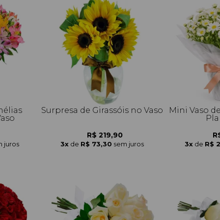
élias
Surpresa de Girassóis no Vaso
Mini Vaso d
Vaso
Pla
R$ 219,90
R
 juros
3x
de
R$ 73,30
sem juros
3x
de
R$ 