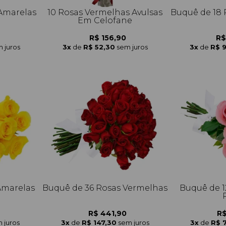
Amarelas
10 Rosas Vermelhas Avulsas
Buquê de 18
Em Celofane
R$ 156,90
R$
 juros
3x
de
R$ 52,30
sem juros
3x
de
R$ 
Amarelas
Buquê de 36 Rosas Vermelhas
Buquê de 1
R$ 441,90
R$
 juros
3x
de
R$ 147,30
sem juros
3x
de
R$ 