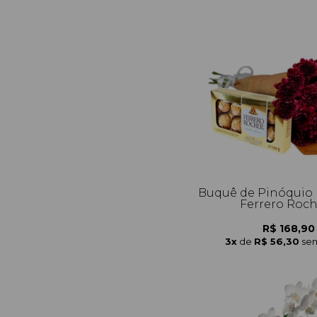
Buquê de Pinóquio 
Ferrero Roc
R$ 168,90
3x
de
R$ 56,30
sem