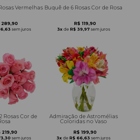
 Rosas Vermelhas
Buquê de 6 Rosas Cor de Rosa
 289,90
R$ 119,90
96,63
sem juros
3x
de
R$ 39,97
sem juros
2 Rosas Cor de
Admiração de Astromélias
Rosa
Coloridas no Vaso
 219,90
R$ 199,90
73,30
sem juros
3x
de
R$ 66,63
sem juros