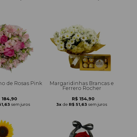
o de Rosas Pink
Margaridinhas Brancas e
Ferrero Rocher
 184,90
R$ 154,90
61,63
sem juros
3x
de
R$ 51,63
sem juros