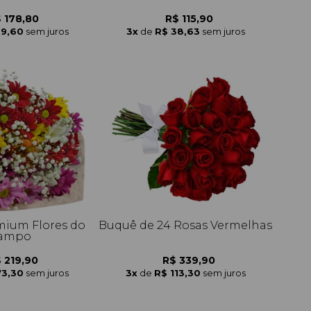
 178,80
R$ 115,90
59,60
sem juros
3x
de
R$ 38,63
sem juros
ium Flores do
Buquê de 24 Rosas Vermelhas
ampo
 219,90
R$ 339,90
73,30
sem juros
3x
de
R$ 113,30
sem juros