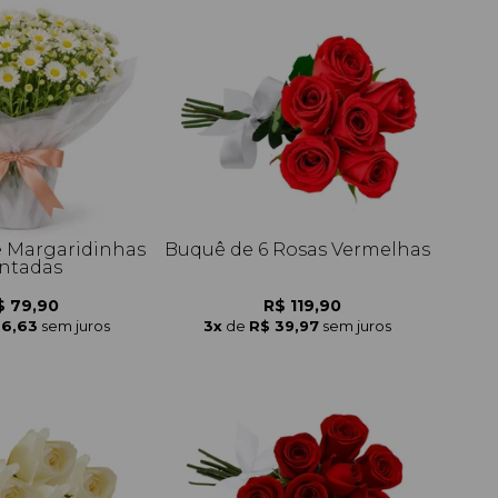
e Margaridinhas
Buquê de 6 Rosas Vermelhas
ntadas
$ 79,90
R$ 119,90
26,63
sem juros
3x
de
R$ 39,97
sem juros