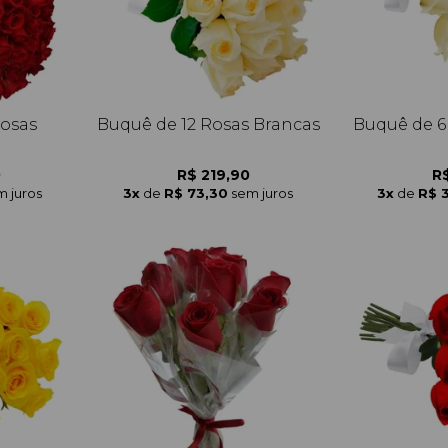
Rosas
Buquê de 12 Rosas Brancas
Buquê de 6
0
R$ 219,90
R$
m juros
3x
de
R$ 73,30
sem juros
3x
de
R$ 