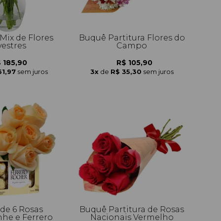
Mix de Flores
Buquê Partitura Flores do
vestres
Campo
 185,90
R$ 105,90
61,97
sem juros
3x
de
R$ 35,30
sem juros
de 6 Rosas
Buquê Partitura de Rosas
e e Ferrero
Nacionais Vermelho