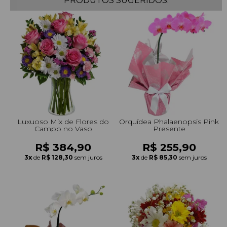
PRODUTOS SUGERIDOS.
+Presentes com Flores
+Presentes por Ocasião
+Presentes para Família
+Presentes para Todos
+Tipo de Cesta
+Tipos de Buquês
+Tipos de Arranjos
+Tipos de Flores
+Por Cores
+Cidades do Sul
+Cidades do Sudeste
+Cidades do Norte
+Cidades do Nordeste
Luxuoso Mix de Flores do
Orquídea Phalaenopsis Pink
Campo no Vaso
Presente
R$ 384,90
R$ 255,90
3x
de
R$ 128,30
sem juros
3x
de
R$ 85,30
sem juros