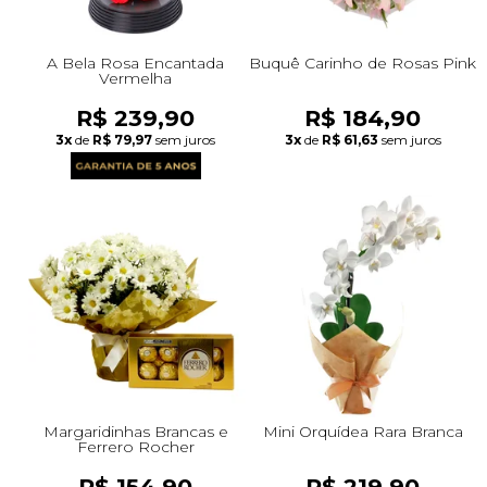
A Bela Rosa Encantada
Buquê Carinho de Rosas Pink
Vermelha
R$ 239,90
R$ 184,90
3x
de
R$ 79,97
sem juros
3x
de
R$ 61,63
sem juros
Margaridinhas Brancas e
Mini Orquídea Rara Branca
Ferrero Rocher
R$ 154,90
R$ 219,90