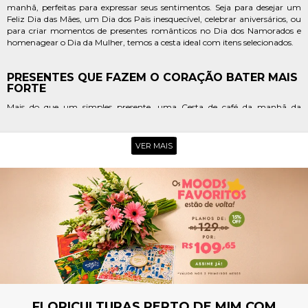
manhã, perfeitas para expressar seus sentimentos. Seja para desejar um
Feliz Dia das Mães, um Dia dos Pais inesquecível, celebrar aniversários, ou
para criar momentos de presentes românticos no Dia dos Namorados e
homenagear o Dia da Mulher, temos a cesta ideal com itens selecionados.
PRESENTES QUE FAZEM O CORAÇÃO BATER MAIS
FORTE
Mais do que um simples presente, uma Cesta de café da manhã da
Giuliana Flores em Cachoeira do Sul é um gesto de afeto que aquece o
coração. Cada item é escolhido com cuidado para proporcionar uma
experiência sensorial única, transformando manhãs comuns em
VER MAIS
celebrações memoráveis e repletas de carinho.
OPÇÕES PARA CELEBRAR, AGRADECER E
ACOLHER
Nossas Cestas de café da manhã são a escolha perfeita para cada emoção.
Do agradecimento sincero ao acolhimento em momentos delicados,
passando pela alegria de uma celebração, a Giuliana Flores oferece
alternativas completas e saborosas, pensadas para tocar a alma e
fortalecer laços em Cachoeira do Sul.
POR QUE ESCOLHER A GIULIANA
FLORES EM CACHOEIRA DO SUL
FLORICULTURAS PERTO DE MIM COM